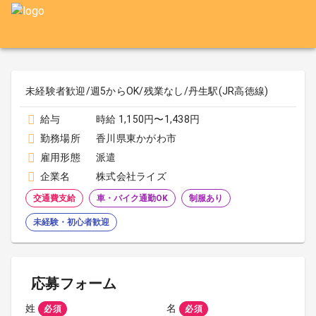
未経験者歓迎/週5からOK/残業なし/丹生駅(JR高徳線)
給与
時給 1,150円〜1,438円
勤務場所
香川県東かがわ市
雇用形態
派遣
企業名
株式会社ライズ
交通費支給
車・バイク通勤OK
制服あり
未経験・初心者歓迎
応募フォーム
姓
名
必須
必須