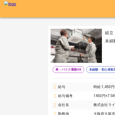
組立
未経
車・バイク通勤OK
未経験・初心者歓
給与
時給 1,450円
給与備考
1450円×7.
会社名
株式会社ラ
勤務地
大阪府大阪