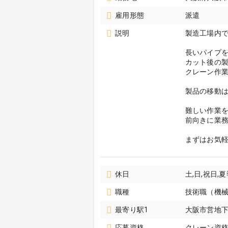
雇用形態
派遣
説明
製造工場内
長いパイプを
カット後の
クレーン作
製品の移動は
難しい作業
前向きに業
まずはお気
休日
土,日,祝日
職種
技術職（機械
最寄り駅1
大阪市営地下
応募資格
クレーン資