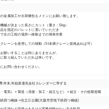
での金属加工や出荷梱包をメインにお願い致します。
機械が決まった長さにカット（重さ：5kg）
製品を指定のパレットに置いていただき
業で次の工程の場所へ移動までの簡単作業
クレーンを使用しての移動（5t未満クレーン資格あれば可）
をお願いすることは特にありませんが、
務に取り組んでいただれば幸いです。
軽にお問い合わせください。
,夏季,年末,年始派遣先会社カレンダーに準ずる
・電気） > 製造（溶接・加工・組立など） > 組立・その他製造職
鉄四つ橋線->住之江公園(大阪市営地下鉄四つ橋線)
格や玉掛など資格はあるけど実務経験がない方大歓迎