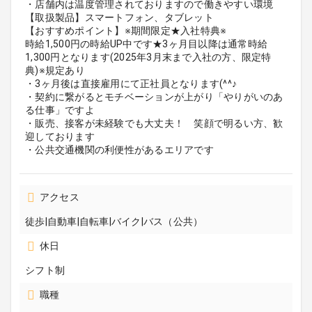
・店舗内は温度管理されておりますので働きやすい環境
【取扱製品】スマートフォン、タブレット
【おすすめポイント】※期間限定★入社特典※
時給1,500円の時給UP中です★3ヶ月目以降は通常時給
1,300円となります(2025年3月末まで入社の方、限定特
典)※規定あり
・3ヶ月後は直接雇用にて正社員となります(^^♪
・契約に繋がるとモチベーションが上がり「やりがいのあ
る仕事」ですよ
・販売、接客が未経験でも大丈夫！ 笑顔で明るい方、歓
迎しております
・公共交通機関の利便性があるエリアです
アクセス
徒歩|自動車|自転車|バイク|バス（公共）
休日
シフト制
職種