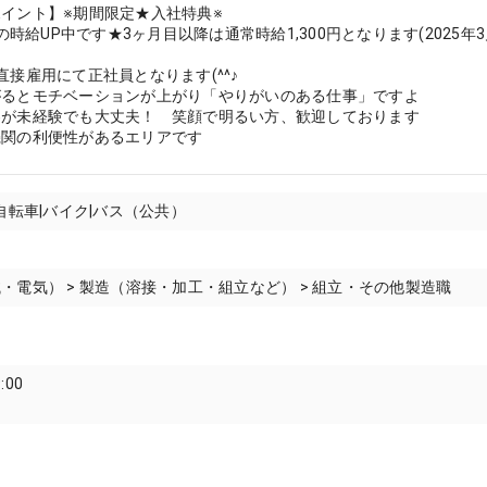
イント】※期間限定★入社特典※
0円の時給UP中です★3ヶ月目以降は通常時給1,300円となります(2025
直接雇用にて正社員となります(^^♪
がるとモチベーションが上がり「やりがいのある仕事」ですよ
客が未経験でも大丈夫！ 笑顔で明るい方、歓迎しております
機関の利便性があるエリアです
|自転車|バイク|バス（公共）
・電気） > 製造（溶接・加工・組立など） > 組立・その他製造職
:00