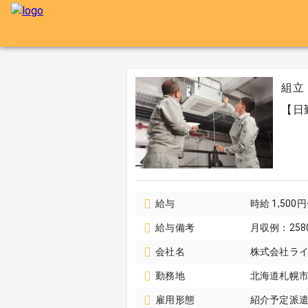
組立
【日
給与
時給 1,500
給与備考
月収例：258
会社名
株式会社ラ
勤務地
北海道札幌
雇用形態
紹介予定派