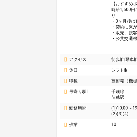
【おすすめポ
時給1,50
り
・3ヶ月後は
・契約に繋
・販売、接
・公共交通
アクセス
徒歩|自動車
休日
シフト制
職種
技術職（機械
最寄り駅1
千歳線
苗穂駅
勤務時間
(1)10:00～19
(2)(3)(4)
残業
10