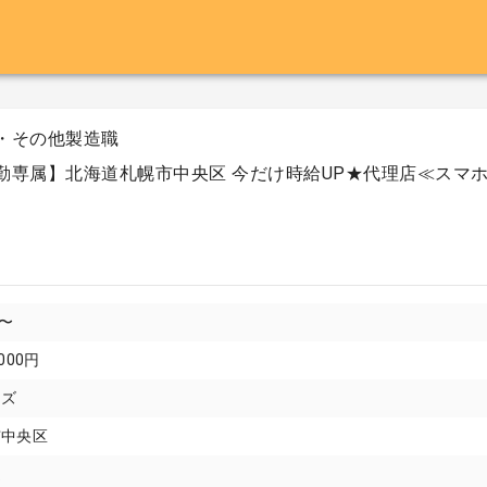
・その他製造職
勤専属】北海道札幌市中央区 今だけ時給UP★代理店≪スマホ
円〜
000円
イズ
市中央区
遣