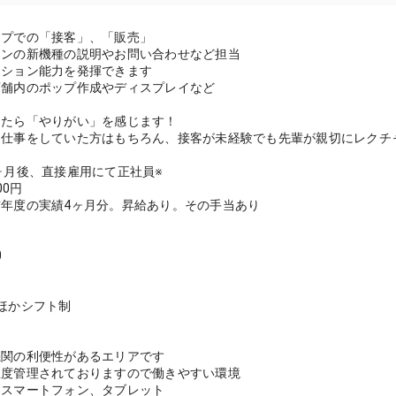
】
ップでの「接客」、「販売」
ォンの新機種の説明やお問い合わせなど担当
ーション能力を発揮できます
店舗内のポップ作成やディスプレイなど
ったら「やりがい」を感じます！
仕事をしていた方はもちろん、接客が未経験でも先輩が親切にレクチャー(
ヶ月後、直接雇用にて正社員※
00円
年度の実績4ヶ月分。昇給あり。その手当あり
】
0
ほかシフト制
】
機関の利便性があるエリアです
温度管理されておりますので働きやすい環境
】スマートフォン、タブレット