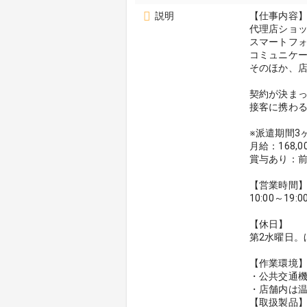
説明
【仕事内容
代理店ショ
スマートフ
コミュニケ
そのほか、
契約が決ま
接客に携わる
※派遣期間3
月給：168,0
賞与あり：前
【営業時間
10:00～19:0
【休日】
第2水曜日。
【作業環境
・公共交通
・店舗内は
【取扱製品