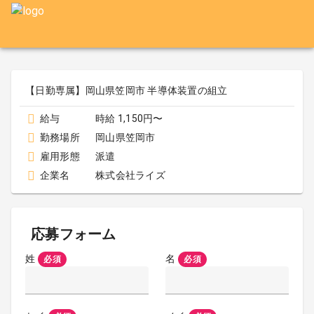
【日勤専属】岡山県笠岡市 半導体装置の組立
給与
時給 1,150円〜
勤務場所
岡山県笠岡市
雇用形態
派遣
企業名
株式会社ライズ
応募フォーム
姓
名
必須
必須