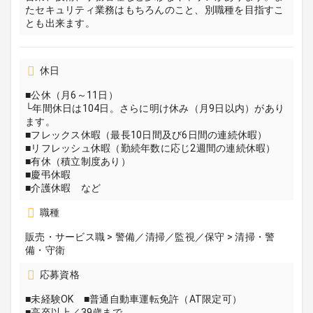
たセキュリティ業務はもちろんのこと、別職種を目指すこ
とも出来ます。
休日
■公休（月6～11日）
└年間休日は104日。さらに明け休み（月9日以内）があり
ます。
■フレックス休暇（最長10日間及び6日間の連続休暇）
■リフレッシュ休暇（勤続年数に応じ2週間の連続休暇）
■有休（積立制度あり）
■慶弔休暇
■介護休暇 など
職種
販売・サービス職 > 警備／清掃／監視／保守 > 清掃・警
備・守衛
応募資格
■未経験OK ■普通自動車運転免許（AT限定可）
■高卒以上／39歳まで