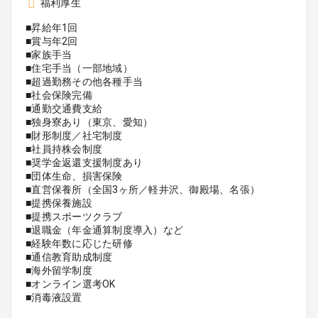
福利厚生
■昇給年1回
■賞与年2回
■家族手当
■住宅手当（一部地域）
■超過勤務その他各種手当
■社会保険完備
■通勤交通費支給
■独身寮あり（東京、愛知）
■財形制度／社宅制度
■社員持株会制度
■奨学金返還支援制度あり
■団体生命、損害保険
■直営保養所（全国3ヶ所／軽井沢、御殿場、名張）
■提携保養施設
■提携スポーツクラブ
■退職金（年金通算制度導入）など
■経験年数に応じた研修
■通信教育助成制度
■海外留学制度
■オンライン選考OK
■消毒液設置