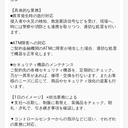
【具体的な業務】
■異常発生時の急行対応
侵入者や火災の検知、救急要請信号などを受け、現場へ。
時には警察や消防とも連携を取りつつ、適切な処置を行い
ます。
■ATM障害への対応
ご契約金融機関のATMに障害が発生した場合、適切な処置
で機器を正常化します。
■セキュリティ機器のメンテナンス
ご契約先の各種セキュリティ機器を、定期的にチェック。
万が一異常があれば、修理・交換を行ないます。またお客
様のニーズに応じて、商品やセキュリティ強化の提案も行
います。
【1日のイメージ】 ※担当業務による
▼支社へ出勤し、制服に着替え、装備品をチェック。朝
礼・夕礼で、引き継ぎ事項を確認します。
▼コントロールセンターからの指示などに従い、それぞれ
の業務に対応。