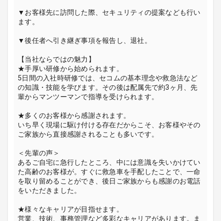
▼お客様先に訪問した際、セキュリティの提案なども行い
ます。
▼後任者へ引き継ぎ事項を報告し、退社。
【当社ならではの魅力】
★手厚い研修から始められます。
5日間の入社時研修では、セコムの基本理念や救急法など
の知識・技能を学びます。その後は配属先で約3ヶ月、先
輩からマンツーマンで指導を受けられます。
★多くのお客様から感謝されます。
いち早く現場に駆け付ける存在だからこそ、お客様やその
ご家族から直接感謝されることも多いです。
＜先輩の声＞
あるご自宅に急行したところ、中には意識を失いかけてい
た高齢のお客様が。すぐに救急車を手配したことで、一命
を取り留めることができ、後日ご家族からも感謝のお電話
をいただきました。
★様々なキャリアが目指せます。
営業、技術、事務管理など多彩なキャリアがあります。ま