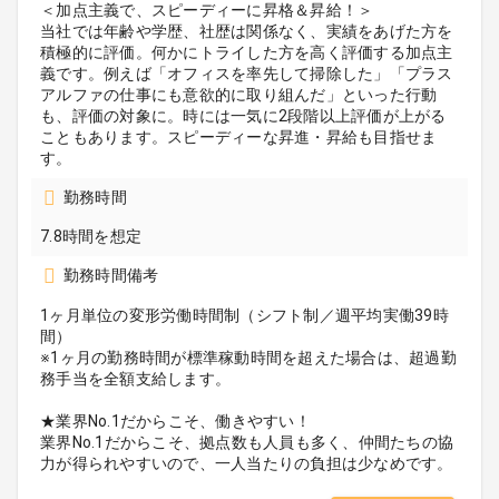
＜加点主義で、スピーディーに昇格＆昇給！＞
当社では年齢や学歴、社歴は関係なく、実績をあげた方を
積極的に評価。何かにトライした方を高く評価する加点主
義です。例えば「オフィスを率先して掃除した」「プラス
アルファの仕事にも意欲的に取り組んだ」といった行動
も、評価の対象に。時には一気に2段階以上評価が上がる
こともあります。スピーディーな昇進・昇給も目指せま
す。
勤務時間
7.8時間を想定
勤務時間備考
1ヶ月単位の変形労働時間制（シフト制／週平均実働39時
間）
※1ヶ月の勤務時間が標準稼動時間を超えた場合は、超過勤
務手当を全額支給します。
★業界No.1だからこそ、働きやすい！
業界No.1だからこそ、拠点数も人員も多く、仲間たちの協
力が得られやすいので、一人当たりの負担は少なめです。