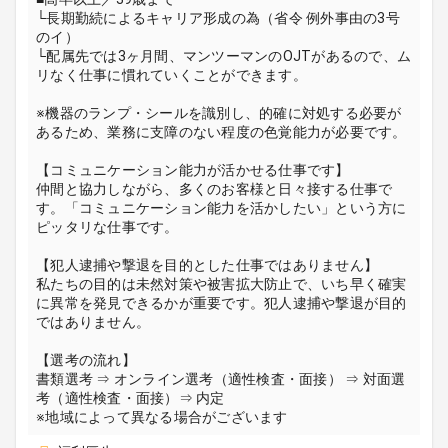
└長期勤続によるキャリア形成の為（省令 例外事由の3号
のイ）
└配属先では3ヶ月間、マンツーマンのOJTがあるので、ム
リなく仕事に慣れていくことができます。
※機器のランプ・シールを識別し、的確に対処する必要が
あるため、業務に支障のない程度の色覚能力が必要です。
【コミュニケーション能力が活かせる仕事です】
仲間と協力しながら、多くのお客様と日々接する仕事で
す。「コミュニケーション能力を活かしたい」という方に
ピッタリな仕事です。
【犯人逮捕や撃退を目的とした仕事ではありません】
私たちの目的は未然対策や被害拡大防止で、いち早く確実
に異常を発見できるかが重要です。犯人逮捕や撃退が目的
ではありません。
【選考の流れ】
書類選考 ⇒ オンライン選考（適性検査・面接） ⇒ 対面選
考（適性検査・面接）⇒ 内定
※地域によって異なる場合がございます