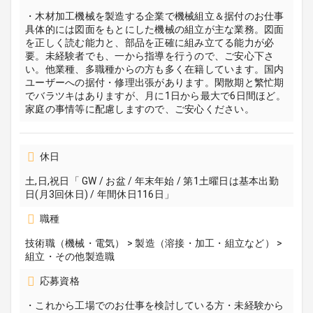
・木材加工機械を製造する企業で機械組立＆据付のお仕事
具体的には図面をもとにした機械の組立が主な業務。図面
を正しく読む能力と、部品を正確に組み立てる能力が必
要。未経験者でも、一から指導を行うので、ご安心下さ
い。他業種、多職種からの方も多く在籍しています。国内
ユーザーへの据付・修理出張があります。閑散期と繁忙期
でバラツキはありますが、月に1日から最大で6日間ほど。
家庭の事情等に配慮しますので、ご安心ください。
休日
土,日,祝日「 GW / お盆 / 年末年始 / 第1土曜日は基本出勤
日(月3回休日) / 年間休日116日」
職種
技術職（機械・電気） > 製造（溶接・加工・組立など） >
組立・その他製造職
応募資格
・これから工場でのお仕事を検討している方・未経験から