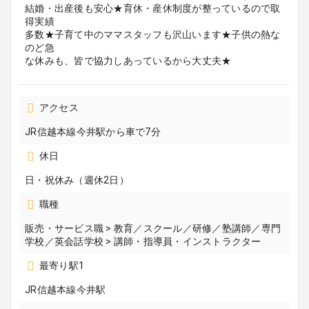
結婚・出産後も安心★育休・産休制度が整っているので取
得実績
多数★子育て中のママスタッフも沢山います★子供の熱な
のど急
な休みも、皆で協力しあっているから大丈夫★
アクセス
JR信越本線今井駅から車で7分
休日
日・祝休み（週休2日）
職種
販売・サービス職 > 教育／スクール／研修／塾講師／専門
学校／英会話学校 > 講師・指導員・インストラクター
最寄り駅1
JR信越本線今井駅