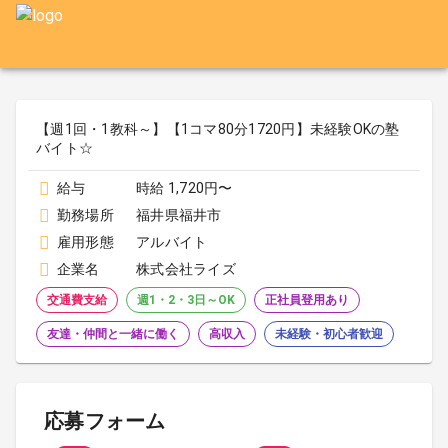
【週1回・1教科～】【1コマ80分1720円】未経験OKの塾
バイト☆
給与
時給 1,720円〜
勤務場所
福井県福井市
雇用形態
アルバイト
企業名
株式会社ライズ
交通費支給
週1・2・3日～OK
正社員登用あり
友達・仲間と一緒に働く
高収入
未経験・初心者歓迎
応募フォーム