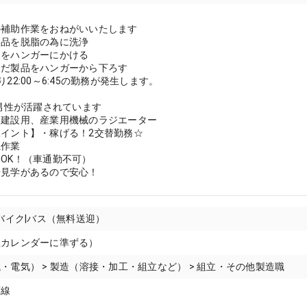
】
の補助作業をおねがいいたします
製品を脱脂の為に洗浄
品をハンガーにかける
んだ製品をハンガーから下ろす
22:00～6:45の勤務が発生します。
】
の男性が活躍されています
】建設用、産業用機械のラジエーター
イント】・稼げる！2交替勤務☆
系作業
OK！（車通勤不可）
場見学があるので安心！
|バイク|バス（無料送迎）
社カレンダーに準ずる）
・電気） > 製造（溶接・加工・組立など） > 組立・その他製造職
原線