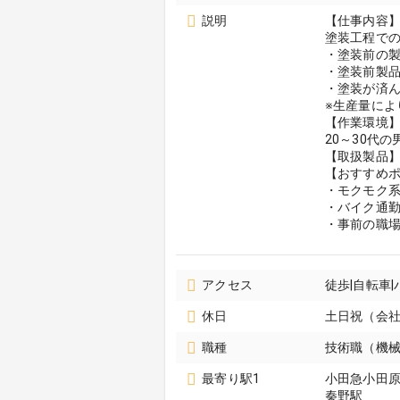
説明
【仕事内容
塗装工程で
・塗装前の
・塗装前製
・塗装が済
※生産量により
【作業環境
20～30代
【取扱製品
【おすすめポ
・モクモク
・バイク通勤
・事前の職
アクセス
徒歩|自転車
休日
土日祝（会
職種
技術職（機械
最寄り駅1
小田急小田
秦野駅