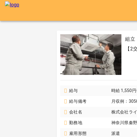
組立
【2
給与
時給 1,550
給与備考
月収例：305
会社名
株式会社ラ
勤務地
神奈川県秦
雇用形態
派遣