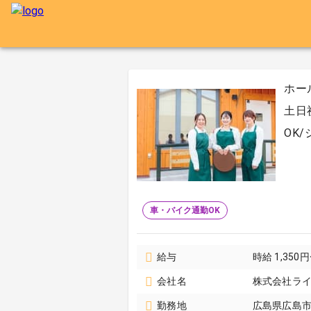
ホー
土日
OK
車・バイク通勤OK
給与
時給 1,350円
会社名
株式会社ラ
勤務地
広島県広島