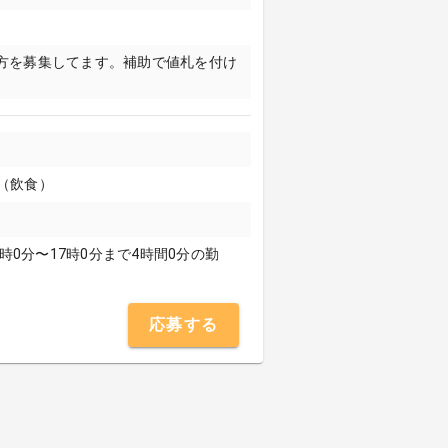
方を募集してます。補助で値札を付け
フ（飲食）
3時0分〜17時0分まで4時間0分の勤
応募する