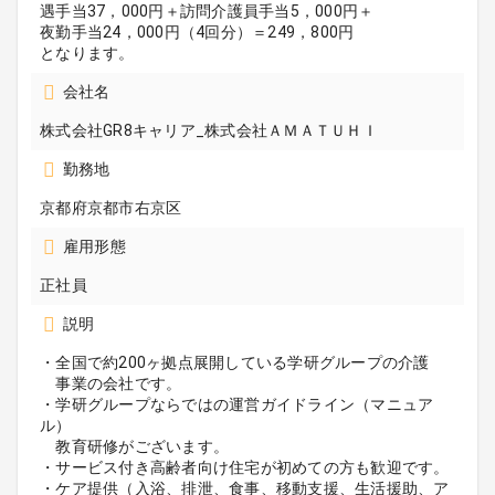
遇手当37，000円＋訪問介護員手当5，000円＋
夜勤手当24，000円（4回分）＝249，800円
となります。
会社名
株式会社GR8キャリア_株式会社ＡＭＡＴＵＨＩ
勤務地
京都府京都市右京区
雇用形態
正社員
説明
・全国で約200ヶ拠点展開している学研グループの介護
事業の会社です。
・学研グループならではの運営ガイドライン（マニュア
ル）
教育研修がございます。
・サービス付き高齢者向け住宅が初めての方も歓迎です。
・ケア提供（入浴、排泄、食事、移動支援、生活援助、ア