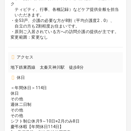
ク
ティビティ、行事、各種記録）などケア提供全般を担当
いただきます。
・全53戸、介護の必要な方が8割（平均介護度2．0）、
自立の方も2割程度お住まいです。
・原則ご入居されている方への訪問介護の提供が主です。
変更範囲：変更なし
アクセス
地下鉄東西線 太秦天神川駅 徒歩8分
休日
＜年間休日＞114日
休日
その他
週休二日制
その他
その他
シフト制公休月9～10日※2月のみ8日
慶弔休暇【年間休日114日】