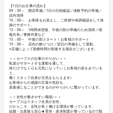
【1日のお仕事の流れ】
09：30～ 開店準備／1日の日程確認／体験予約の準備／
店内清掃
10：00～ お客様をお迎えし、ご挨拶や体調確認をして体
操のサポート。
13：00～ 1時間休憩後、午後の部の準備のため清掃／情
報共有／事務作業など
15：00～ 午後の部スタート！お客様のサポート
19：00～ 店内の飾りつけ／翌日の準備をして退勤。
※店舗によって勤務時間が前後する場合がございます。
＜＜カーブスの仕事のやりがい＞＞
私達がサポートする運動を通して、
体だけでなく心も元気になっていくお客様の姿をみている
と、
働くスタッフ自身が元気をもらえます♪
お客様からの感謝の言葉や笑顔を、
直接感じることができるのがやりがいに繋がっています。
＜＜女性が働きやすい職場♪＞＞
カーブスはスタッフ全員が女性。
だからこそ、女性が長く働ける環境が整っています。
結婚・出産後も安心★育休・産休制度が整っているので取