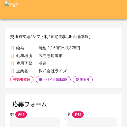
交通費支給/シフト制/東尾道駅(JR山陽本線)
給与
時給 1,150円〜1,375円
勤務場所
広島県尾道市
雇用形態
派遣
企業名
株式会社ライズ
交通費支給
車・バイク通勤OK
制服あり
応募フォーム
姓
名
必須
必須