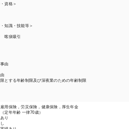
許・資格＞
験・知識・技能等＞
験 喀痰吸引
囲
当事由
理由
上限とする年齢制限及び深夜業のための年齢制限
：雇用保険，労災保険，健康保険，厚生年金
（定年年齢 一律70歳）
：あり
なし
得実績あり