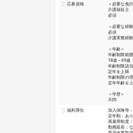
応募資格
＜必要な免
介護福祉士
必須
＜必要な経
必須
介護実務経
＜年齢＞
年齢制限範
18歳～69歳
年齢制限該
定年を上限
年齢制限の
定年年齢を
＜学歴＞
不問
福利厚生
加入保険等
定年制：あり
再雇用制度
勤務延長：
育児休業取