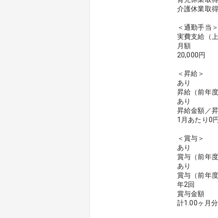
介護休業取
＜通勤手当
実費支給（
月額
20,000円
＜昇給＞
あり
昇給（前年
あり
昇給金額／
1月あたり0円
＜賞与＞
あり
賞与（前年
あり
賞与（前年
年2回
賞与金額
計1.00ヶ