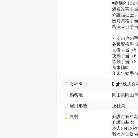
■定額的に支
処遇改善手当5
介護福祉士手当
臨時資格手当手
喀痰吸引手当2
＜その他の
各種資格手
扶養手当（5，
夜勤手当（6
皆勤手当（2
食事補助
年末年始手
会社名
Eight株
勤務地
岡山県岡山
雇用形態
正社員
説明
介護付有料
介護の基本
本人の心の
我々がご提