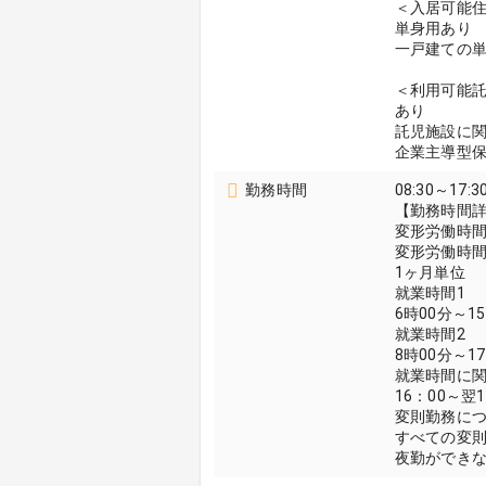
＜入居可能
単身用あり
一戸建ての
＜利用可能
あり
託児施設に
企業主導型
勤務時間
08:30～17:3
【勤務時間
変形労働時
変形労働時
1ヶ月単位
就業時間1
6時00分～1
就業時間2
8時00分～1
就業時間に
16：00～翌
変則勤務に
すべての変
夜勤ができ