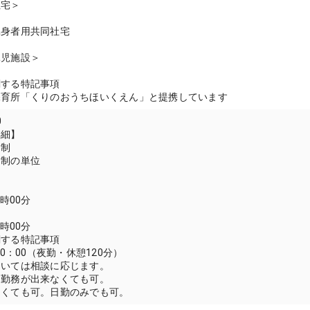
住宅＞
単身者用共同社宅
託児施設＞
関する特記事項
保育所「くりのおうちほいくえん」と提携しています
0
詳細】
間制
間制の単位
5時00分
7時00分
関する特記事項
10：00（夜勤・休憩120分）
ついては相談に応じます。
則勤務が出来なくても可。
なくても可。日勤のみでも可。