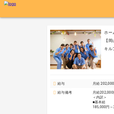
ホー
【岡
キル
給与
月給 202,0
給与備考
月給202,000
＜内訳＞
■基本給
185,000円～