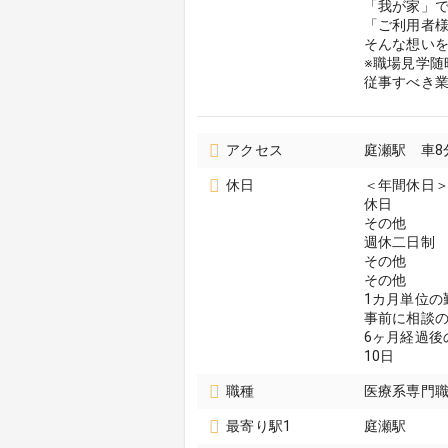
「我が家」
「ご利用者
そんな想い
※職場見学随
従事すべき
アクセス
庭瀬駅 車8
休日
＜年間休日＞
休日
その他
週休二日制
その他
その他
1カ月単位の
事前に相談
6ヶ月経過後
10日
職種
医療系専門職
最寄り駅1
庭瀬駅