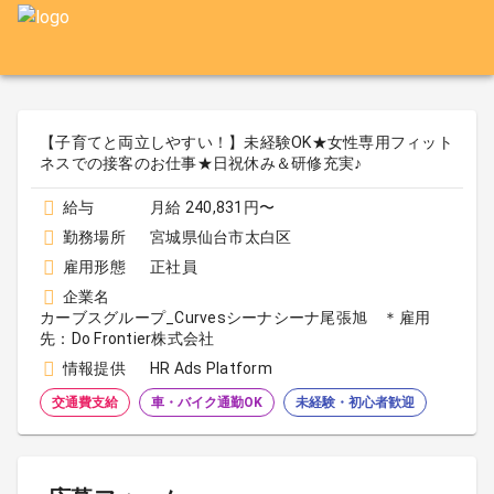
【子育てと両立しやすい！】未経験OK★女性専用フィット
ネスでの接客のお仕事★日祝休み＆研修充実♪
給与
月給 240,831円〜
勤務場所
宮城県仙台市太白区
雇用形態
正社員
企業名
カーブスグループ_Curvesシーナシーナ尾張旭 ＊雇用
先：Do Frontier株式会社
情報提供
HR Ads Platform
交通費支給
車・バイク通勤OK
未経験・初心者歓迎