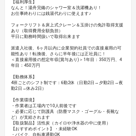
【福利厚生】
なんと！湯舟完備のシャワー室＆洗濯機あり！
お仕事終わりには銭湯代わりに使えます♪
フォークリフト＆床上式クレーン＆玉掛けの免許取得支援
あり（取得費用全額負担）
平日に勤務時間扱いで取得出来ます
派遣入社後、6ヶ月以内に企業契約社員での直接雇用の可
能性あり！転換後、さらに半年後には正社員に！
＜直接雇用後の想定年収(賞与あり)＞1年目：350万円、4
年目：450万円
【勤務体系】
4班ごとのシフト制です：6勤2休（日勤2日→夕勤2日→夜
勤2日→休み2日）
【作業環境】
・作業者は工場内で10人前後です
・必要に応じて防護具（防塵マスク・ゴーグル・長靴な
ど）が支給されます
【取扱製品】活性炭（カイロや浄水器の中に使用）
【おすすめポイント】・未経験OK
・バイク、自転車通勤OK