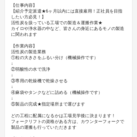
【仕事内容】
【紹介予定派遣★6ヶ月以内には直接雇用！正社員を目指
したい方必見！】
活性炭を扱っている工場での製造＆運搬作業★
カイロや浄水器の中など、皆さんの身近にあるモノの製造
に関われます
【作業内容】
活性炭の製造業務
①粒の大きさをふるい分け（機械操作です）
↓
②弱酸性の水で洗浄
↓
③専用の乾燥機で乾燥させる
↓
④麻袋やタンクなどに詰める（機械操作です）
↓
⑤製品の完成★指定場所まで運びます
どの工程に配属になるかは工場見学後に決まります！
フォークリフトの資格がある方は、カウンターフォークで
製品の運搬も行っていただきます