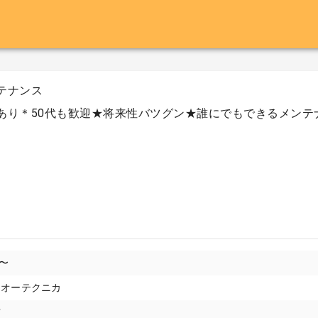
テナンス
あり＊50代も歓迎★将来性バツグン★誰にでもできるメンテ
円〜
フオーテクニカ
市