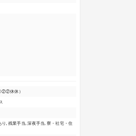
②②②休休）
ス
り, 残業手当, 深夜手当, 寮・社宅・住