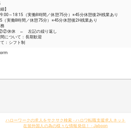
5
詳細】
:00～18:15（実働8時間／休憩75分）※45分休憩後2H残業あり
6:15（実働8時間／休憩75分）※45分休憩後2H残業あり
勤務
②②休休 ← 左記の繰り返し
期間について：長期歓迎
いて：シフト制
form
ハローワークの求人をサクサク検索
-
ハロワ転職支援求人ネット
在留外国人の為の様々な情報発信！
-
Jaboon