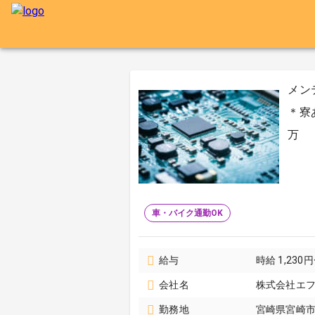
メン
＊寮
万
車・バイク通勤OK
給与
時給 1,230
会社名
株式会社エ
勤務地
宮崎県宮崎