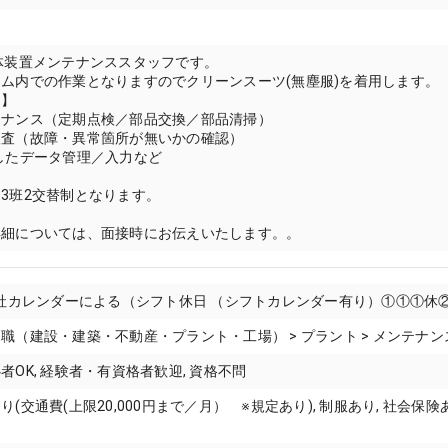
体装置メンテナンススタッフです。
ム内での作業となりますのでクリーンスーツ(無塵服)を着用します。
は】
テナンス（定期点検／部品交換／部品清掃）
検査（故障・異常箇所が無いかの確認）
したデータ管理／入力など
3班2交替制となります。
詳細については、面接時にお伝えいたします。。
当社カレンダーによる（シフト休日 （シフトカレンダー有り）①①①休
職（建設・建築・不動産・プラント・工場） > プラント > メンテナン
者OK, 経験者・有資格者歓迎, 資格不問
(交通費(上限20,000円まで／月） ※規定あり), 制服あり, 社会保険あ