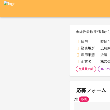
未経験者歓迎/週5から
給与
時給 1
勤務場所
広島
雇用形態
派遣
企業名
株式
交通費支給
車・バ
応募フォーム
姓
必須