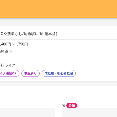
OK/残業なし/尾道駅(JR山陽本線)
,400円〜1,750円
県尾道市
会社ライズ
イク通勤OK
制服あり
未経験・初心者歓迎
名
必須