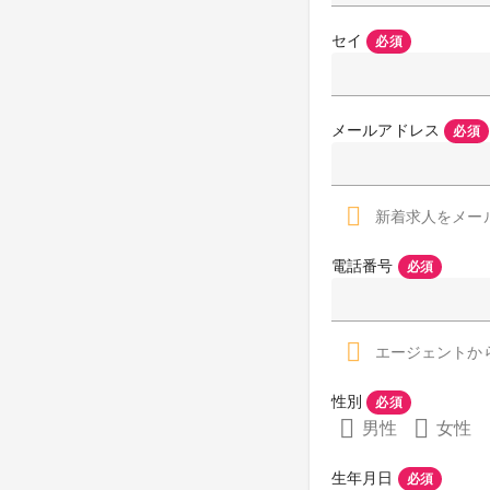
セイ
必須
メールアドレス
必須
新着求人をメー
電話番号
必須
エージェントか
性別
必須
男性
女性
生年月日
必須