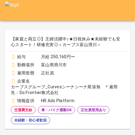
【家庭と両立◎】主婦活躍中♪★日祝休み★未経験でも安
心スタート！研修充実◎＜カーブス富山滑川＞
給与
月給 250,160円〜
勤務場所
富山県滑川市
雇用形態
正社員
企業名
カーブスグループ_Curvesシーナシーナ尾張旭 ＊雇用
先：Do Frontier株式会社
情報提供
HR Ads Platform
交通費支給
車・バイク通勤OK
正社員登用あり
未経験・初心者歓迎