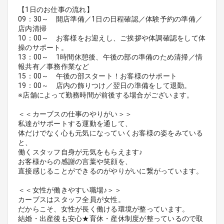
【1日のお仕事の流れ】
09：30～ 開店準備／1日の日程確認／体験予約の準備／
店内清掃
10：00～ お客様をお迎えし、ご挨拶や体調確認をして体
操のサポート。
13：00～ 1時間休憩後、午後の部の準備のため清掃／情
報共有／事務作業など
15：00～ 午後の部スタート！お客様のサポート
19：00～ 店内の飾りつけ／翌日の準備をして退勤。
※店舗によって勤務時間が前後する場合がございます。
＜＜カーブスの仕事のやりがい＞＞
私達がサポートする運動を通して、
体だけでなく心も元気になっていくお客様の姿をみている
と、
働くスタッフ自身が元気をもらえます♪
お客様からの感謝の言葉や笑顔を、
直接感じることができるのがやりがいに繋がっています。
＜＜女性が働きやすい職場♪＞＞
カーブスはスタッフ全員が女性。
だからこそ、女性が長く働ける環境が整っています。
結婚・出産後も安心★育休・産休制度が整っているので取