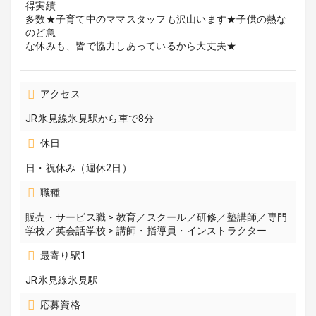
得実績
多数★子育て中のママスタッフも沢山います★子供の熱な
のど急
な休みも、皆で協力しあっているから大丈夫★
アクセス
JR氷見線氷見駅から車で8分
休日
日・祝休み（週休2日）
職種
販売・サービス職 > 教育／スクール／研修／塾講師／専門
学校／英会話学校 > 講師・指導員・インストラクター
最寄り駅1
JR氷見線氷見駅
応募資格