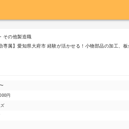
・その他製造職
勤専属】愛知県大府市 経験が活かせる！小物部品の加工、板
円〜
000円
イズ
市
遣