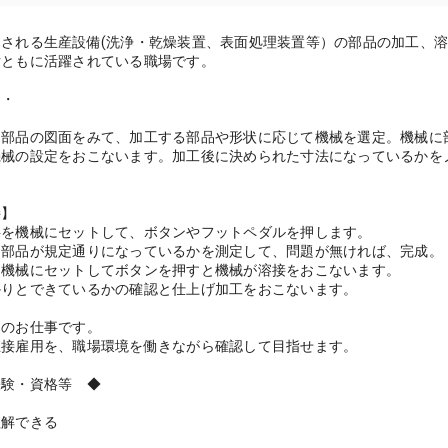
】
用される生産設備(洗浄・乾燥装置、表面処理装置等）の部品の加工、
女ともに活躍されている職場です。
・・
な部品の図面をみて、加工する部品や形状に応じて機械を選定。機械に
械の設定をおこないます。加工後に決められた寸法になっているかを
接】
料を機械にセットして、ボタンやフットペダルを押します。
た部品が規定通りになっているかを測定して、問題が無ければ、完成。
を機械にセットしてボタンを押すと機械が溶接をおこないます。
かりとできているかの確認と仕上げ加工をおこないます。
遣のお仕事です。
直接雇用を、職場環境を働きながら確認して目指せます。
経験・資格等 ◆
理解できる
】