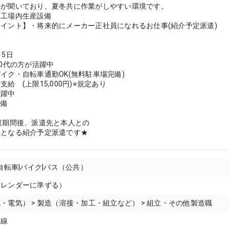
調が聞いており、夏冬共に作業がしやすい環境です。
】工場内生産設備
イント】・将来的にメーカー正社員になれるお仕事(紹介予定派遣)
15日
40代の方が活躍中
イク・自転車通勤OK(無料駐車場完備)
給 (上限15,000円)※規定あり
活躍中
完備
遣期間後、派遣先と本人との
員となる紹介予定派遣です★
|自転車|バイク|バス（公共）
カレンダーに準ずる）
・電気） > 製造（溶接・加工・組立など） > 組立・その他製造職
本線