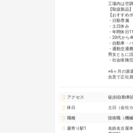
工場内は空
【取扱製品
【おすすめポ
・日勤専属
・土日休み
・年間休日1
・20代から
・自動車・バ
・通勤交通費支
男女ともに
・社会保険
※6ヶ月の派
合意で正社
アクセス
徒歩|自動車
休日
土日（会社
職種
技術職（機械
最寄り駅1
名鉄名古屋