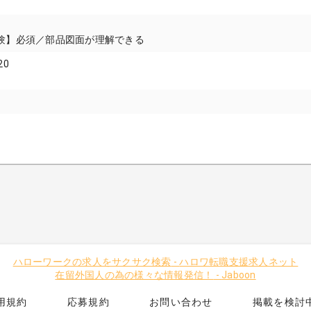
験】必須／部品図面が理解できる
20
ハローワークの求人をサクサク検索
-
ハロワ転職支援求人ネット
在留外国人の為の様々な情報発信！
-
Jaboon
用規約
応募規約
お問い合わせ
掲載を検討