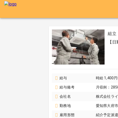
組立
【日
給与
時給 1,400
給与備考
月収例：285
会社名
株式会社ラ
勤務地
愛知県大府
雇用形態
紹介予定派