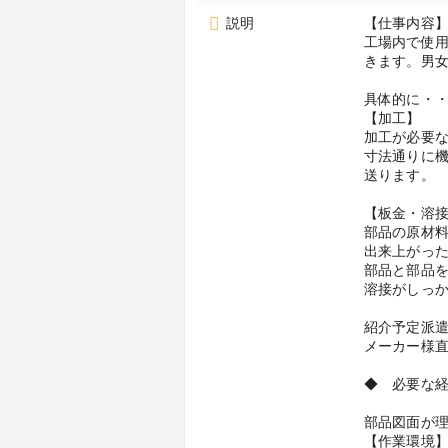
説明
【仕事内容
工場内で使
きます。男
具体的に・
【加工】
加工が必要
寸法通りに機
送ります。
【板金・溶
部品の原材
出来上がっ
部品と部品
溶接がしっ
紹介予定派
メーカー様
◆ 必要な
部品図面が
【作業環境