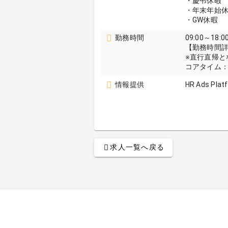
・慶弔休
・年末年始
・GW休暇
勤務時間
09:00～18:0
【勤務時間
※直行直帰と
コアタイム：9
情報提供
HR Ads Plat
求人一覧へ戻る