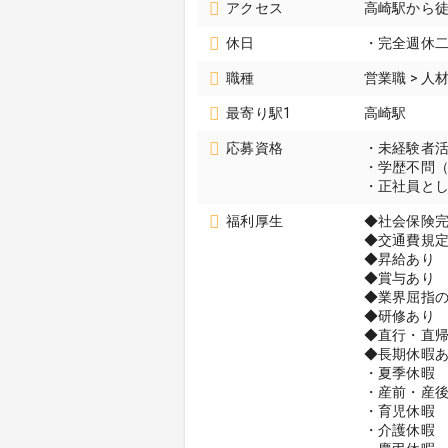
アクセス
高崎駅から徒
休日
・完全週休
職種
営業職 > 
最寄り駅1
高崎駅
応募資格
・未経験者
・学歴不問
・正社員と
福利厚生
◆社会保険
◆交通費規
◆昇給あり
◆賞与あり
◆業界屈指の
◆研修あり
◆直行・直
◆長期休暇
・夏季休暇
・産前・産
・育児休暇
・介護休暇