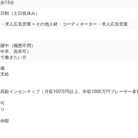
歩15分
二日制（土日祝休み）
人材・求人広告営業 > その他人材・コーディネーター・求人広告営業
活躍中（職歴不問）
（中卒、高卒可）
して働きたい方
完備
定支給
高額インセンティブ（月収100万円以上、年収1000万円プレーヤー多
帰可
あり
後休暇