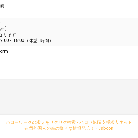
暇
休暇
0
詳細】
なります
:00～18:00（休憩1時間）
form
ハローワークの求人をサクサク検索
-
ハロワ転職支援求人ネット
在留外国人の為の様々な情報発信！
-
Jaboon