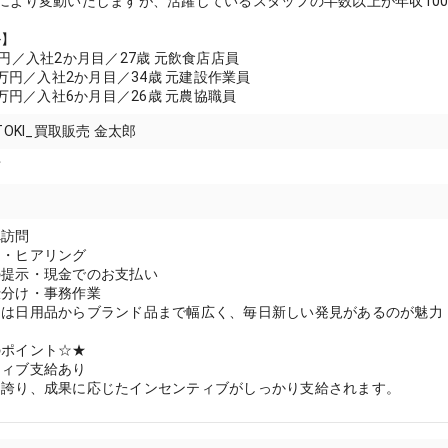
により変動いたしますが、活躍しているスタッフの半数以上が年収10
ル】
万円／入社2か月目／27歳 元飲食店店員
0万円／入社2か月目／34歳 元建設作業員
0万円／入社6か月目／26歳 元農協職員
TOKI_買取販売 金太郎
市
へ訪問
定・ヒアリング
の提示・現金でのお支払い
仕分け・事務作業
品は日用品からブランド品まで幅広く、毎日新しい発見があるのが魅力
のポイント☆★
ティブ支給あり
を誇り、成果に応じたインセンティブがしっかり支給されます。