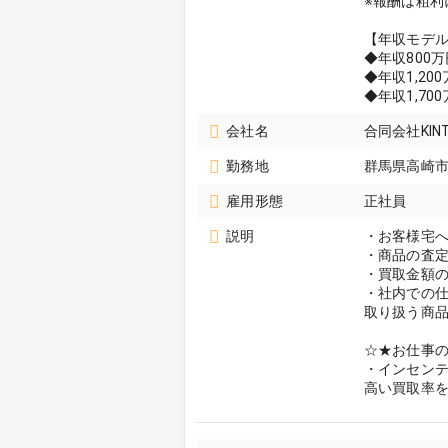
※報酬は粗利
【年収モデ
◆年収800
◆年収1,20
◆年収1,70
会社名
合同会社KIN
勤務地
群馬県高崎
雇用形態
正社員
説明
・お客様宅
・商品の査
・買取金額
・社内での
取り扱う商
☆★お仕事
・インセン
高い買取率