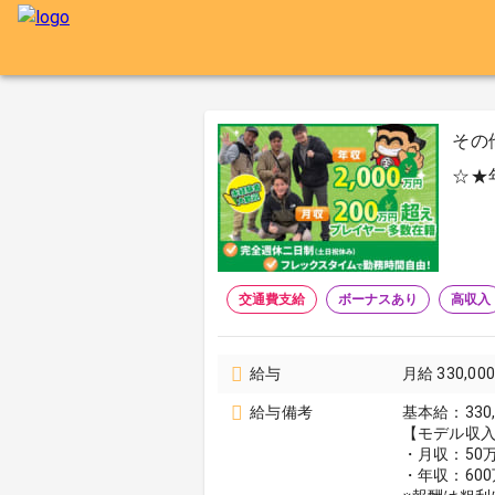
その
☆★
交通費支給
ボーナスあり
高収入
給与
月給 330,0
給与備考
基本給：330,
【モデル収
・月収：50
・年収：600