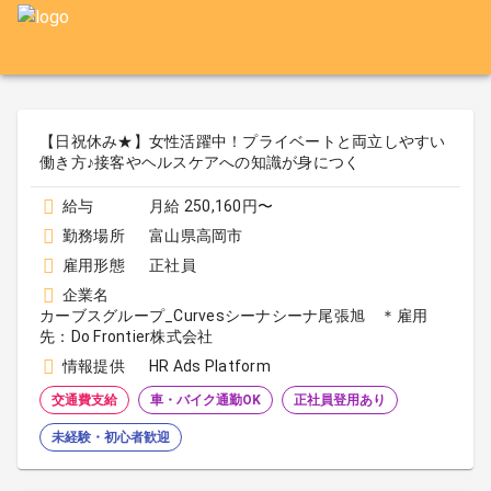
【日祝休み★】女性活躍中！プライベートと両立しやすい
働き方♪接客やヘルスケアへの知識が身につく
給与
月給 250,160円〜
勤務場所
富山県高岡市
雇用形態
正社員
企業名
カーブスグループ_Curvesシーナシーナ尾張旭 ＊雇用
先：Do Frontier株式会社
情報提供
HR Ads Platform
交通費支給
車・バイク通勤OK
正社員登用あり
未経験・初心者歓迎