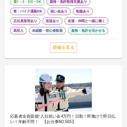
週1・2・3日～OK
資格・免許取得支援あり
車・バイク通勤OK
祝い金あり
制服あり
正社員登用あり
送迎あり
友達・仲間と一緒に働く
高収入
未経験・初心者歓迎
資格・免許を活かせる
詳細を見る
応募者全員面接! 入社祝い金4万円！日勤！即働けて即日払
い！年齢不問！ 【お仕事NO.505】