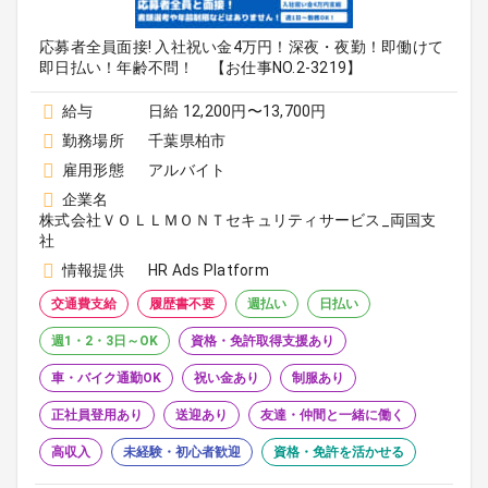
応募者全員面接! 入社祝い金4万円！深夜・夜勤！即働けて
即日払い！年齢不問！ 【お仕事NO.2-3219】
給与
日給 12,200円〜13,700円
勤務場所
千葉県柏市
雇用形態
アルバイト
企業名
株式会社ＶＯＬＬＭＯＮＴセキュリティサービス_両国支
社
情報提供
HR Ads Platform
交通費支給
履歴書不要
週払い
日払い
週1・2・3日～OK
資格・免許取得支援あり
車・バイク通勤OK
祝い金あり
制服あり
正社員登用あり
送迎あり
友達・仲間と一緒に働く
高収入
未経験・初心者歓迎
資格・免許を活かせる