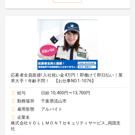
応募者全員面接! 入社祝い金4万円！即働けて即日払い！業
界大手！年齢不問！ 【お仕事NO.1-1076】
給与
日給 10,400円〜13,700円
勤務場所
千葉県流山市
雇用形態
アルバイト
企業名
株式会社ＶＯＬＬＭＯＮＴセキュリティサービス_両国支
社