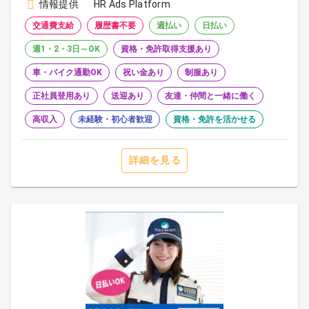
情報提供
HR Ads Platform
交通費支給
履歴書不要
週払い
日払い
週1・2・3日～OK
資格・免許取得支援あり
車・バイク通勤OK
祝い金あり
制服あり
正社員登用あり
送迎あり
友達・仲間と一緒に働く
高収入
未経験・初心者歓迎
資格・免許を活かせる
詳細を見る