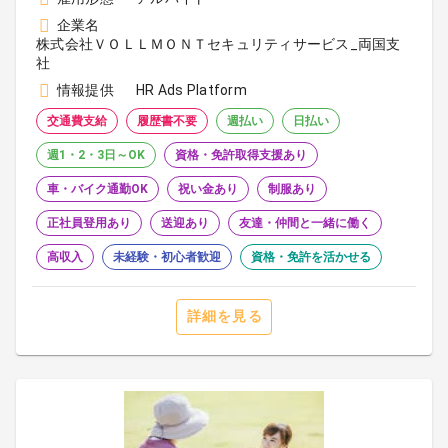
企業名
株式会社ＶＯＬＬＭＯＮＴセキュリティサービス_両国支
社
情報提供
HR Ads Platform
交通費支給
履歴書不要
週払い
日払い
週1・2・3日～OK
資格・免許取得支援あり
車・バイク通勤OK
祝い金あり
制服あり
正社員登用あり
送迎あり
友達・仲間と一緒に働く
高収入
未経験・初心者歓迎
資格・免許を活かせる
詳細を見る