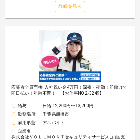
詳細を見る
応募者全員面接! 入社祝い金4万円！深夜・夜勤！即働けて
即日払い！年齢不問！ 【お仕事NO.2-3249】
給与
日給 12,200円〜13,700円
勤務場所
千葉県船橋市
雇用形態
アルバイト
企業名
株式会社ＶＯＬＬＭＯＮＴセキュリティサービス_両国支