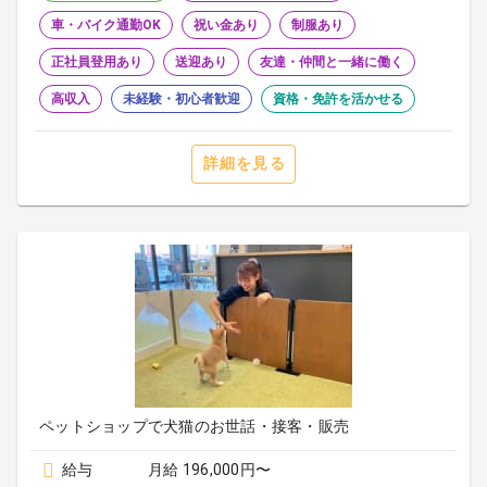
車・バイク通勤OK
祝い金あり
制服あり
正社員登用あり
送迎あり
友達・仲間と一緒に働く
高収入
未経験・初心者歓迎
資格・免許を活かせる
詳細を見る
ペットショップで犬猫のお世話・接客・販売
給与
月給 196,000円〜