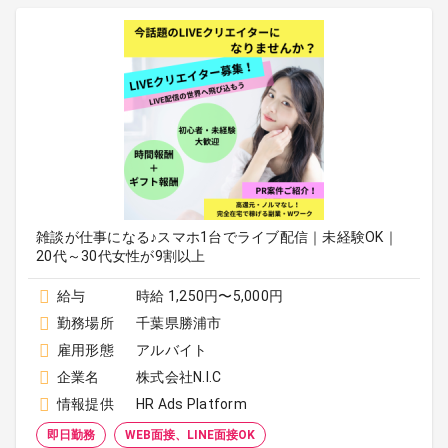
雑談が仕事になる♪スマホ1台でライブ配信｜未経験OK｜
20代～30代女性が9割以上
給与
時給 1,250円〜5,000円
勤務場所
千葉県勝浦市
雇用形態
アルバイト
企業名
株式会社N.I.C
情報提供
HR Ads Platform
即日勤務
WEB面接、LINE面接OK