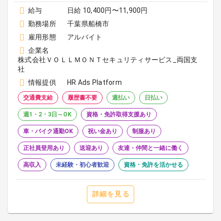
給与
日給 10,400円〜11,900円
勤務場所
千葉県船橋市
雇用形態
アルバイト
企業名
株式会社ＶＯＬＬＭＯＮＴセキュリティサービス_両国支
社
情報提供
HR Ads Platform
交通費支給
履歴書不要
週払い
日払い
週1・2・3日～OK
資格・免許取得支援あり
車・バイク通勤OK
祝い金あり
制服あり
正社員登用あり
送迎あり
友達・仲間と一緒に働く
高収入
未経験・初心者歓迎
資格・免許を活かせる
詳細を見る