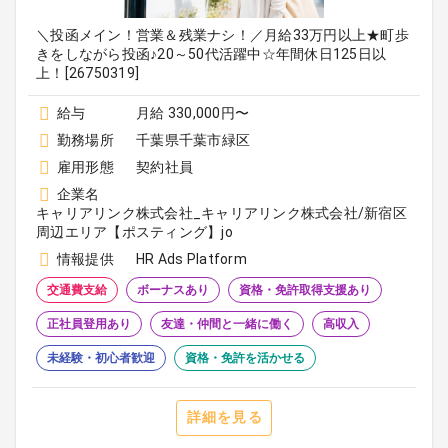
＼投函メイン！営業＆残業ナシ！／月給33万円以上★町歩
きをしながら投函♪20～50代活躍中☆年間休日125日以
上！[26750319]
給与
月給 330,000円〜
勤務場所
千葉県千葉市緑区
雇用形態
契約社員
企業名
キャリアリンク株式会社_キャリアリンク株式会社/新宿区
周辺エリア【ポスティング】jo
情報提供
HR Ads Platform
交通費支給
ボーナスあり
資格・免許取得支援あり
正社員登用あり
友達・仲間と一緒に働く
高収入
未経験・初心者歓迎
資格・免許を活かせる
詳細を見る