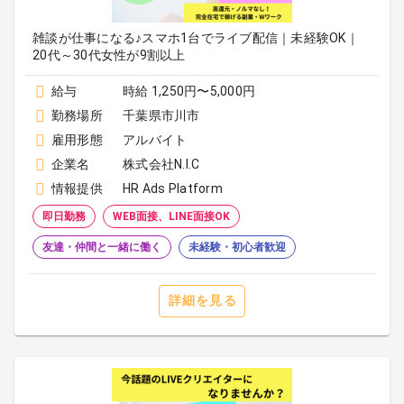
雑談が仕事になる♪スマホ1台でライブ配信｜未経験OK｜
20代～30代女性が9割以上
給与
時給 1,250円〜5,000円
勤務場所
千葉県市川市
雇用形態
アルバイト
企業名
株式会社N.I.C
情報提供
HR Ads Platform
即日勤務
WEB面接、LINE面接OK
友達・仲間と一緒に働く
未経験・初心者歓迎
詳細を見る