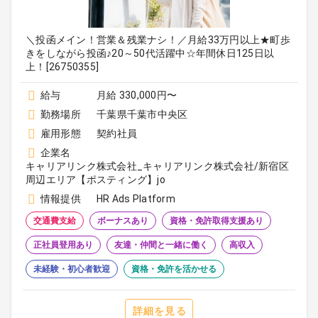
＼投函メイン！営業＆残業ナシ！／月給33万円以上★町歩
きをしながら投函♪20～50代活躍中☆年間休日125日以
上！[26750355]
給与
月給 330,000円〜
勤務場所
千葉県千葉市中央区
雇用形態
契約社員
企業名
キャリアリンク株式会社_キャリアリンク株式会社/新宿区
周辺エリア【ポスティング】jo
情報提供
HR Ads Platform
交通費支給
ボーナスあり
資格・免許取得支援あり
正社員登用あり
友達・仲間と一緒に働く
高収入
未経験・初心者歓迎
資格・免許を活かせる
詳細を見る