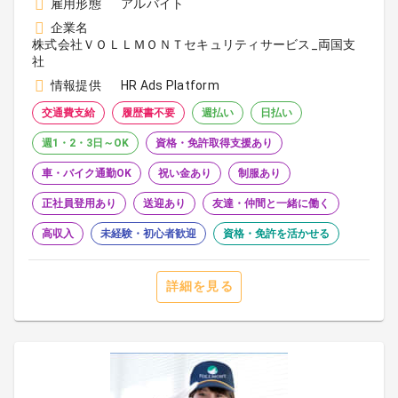
雇用形態
アルバイト
企業名
株式会社ＶＯＬＬＭＯＮＴセキュリティサービス_両国支
社
情報提供
HR Ads Platform
交通費支給
履歴書不要
週払い
日払い
週1・2・3日～OK
資格・免許取得支援あり
車・バイク通勤OK
祝い金あり
制服あり
正社員登用あり
送迎あり
友達・仲間と一緒に働く
高収入
未経験・初心者歓迎
資格・免許を活かせる
詳細を見る