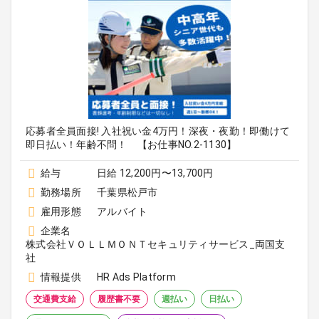
応募者全員面接! 入社祝い金4万円！深夜・夜勤！即働けて
即日払い！年齢不問！ 【お仕事NO.2-1130】
給与
日給 12,200円〜13,700円
勤務場所
千葉県松戸市
雇用形態
アルバイト
企業名
株式会社ＶＯＬＬＭＯＮＴセキュリティサービス_両国支
社
情報提供
HR Ads Platform
交通費支給
履歴書不要
週払い
日払い