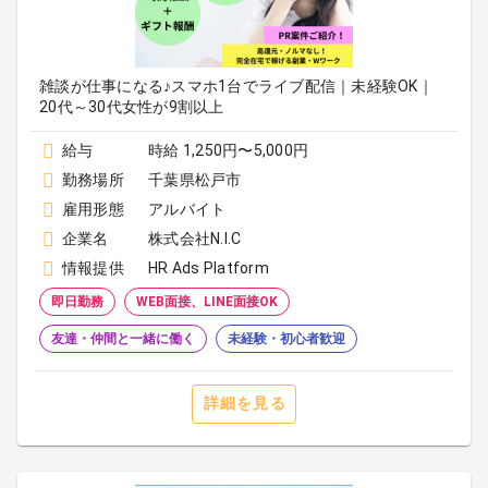
雑談が仕事になる♪スマホ1台でライブ配信｜未経験OK｜
20代～30代女性が9割以上
給与
時給 1,250円〜5,000円
勤務場所
千葉県松戸市
雇用形態
アルバイト
企業名
株式会社N.I.C
情報提供
HR Ads Platform
即日勤務
WEB面接、LINE面接OK
友達・仲間と一緒に働く
未経験・初心者歓迎
詳細を見る