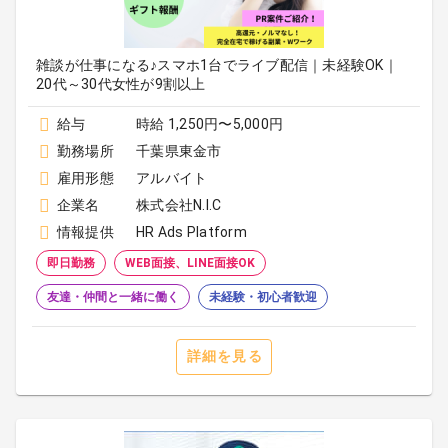
雑談が仕事になる♪スマホ1台でライブ配信｜未経験OK｜
20代～30代女性が9割以上
給与
時給 1,250円〜5,000円
勤務場所
千葉県東金市
雇用形態
アルバイト
企業名
株式会社N.I.C
情報提供
HR Ads Platform
即日勤務
WEB面接、LINE面接OK
友達・仲間と一緒に働く
未経験・初心者歓迎
詳細を見る