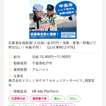
応募者全員面接! 入社祝い金4万円！深夜・夜勤！即働けて
即日払い！年齢不問！ 【お仕事NO.2-976】
給与
日給 10,400円〜11,900円
勤務場所
千葉県松戸市
雇用形態
アルバイト
企業名
株式会社ＶＯＬＬＭＯＮＴセキュリティサービス_両国支
社
情報提供
HR Ads Platform
交通費支給
履歴書不要
週払い
日払い