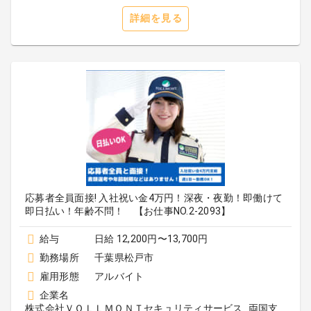
詳細を見る
応募者全員面接! 入社祝い金4万円！深夜・夜勤！即働けて
即日払い！年齢不問！ 【お仕事NO.2-2093】
給与
日給 12,200円〜13,700円
勤務場所
千葉県松戸市
雇用形態
アルバイト
企業名
株式会社ＶＯＬＬＭＯＮＴセキュリティサービス_両国支