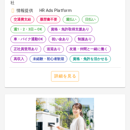
社
情報提供
HR Ads Platform
交通費支給
履歴書不要
週払い
日払い
週1・2・3日～OK
資格・免許取得支援あり
車・バイク通勤OK
祝い金あり
制服あり
正社員登用あり
送迎あり
友達・仲間と一緒に働く
高収入
未経験・初心者歓迎
資格・免許を活かせる
詳細を見る