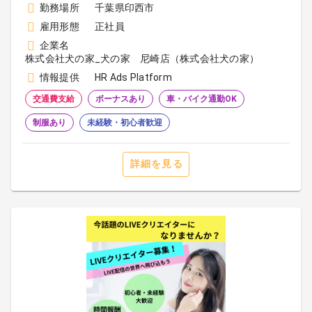
勤務場所
千葉県印西市
雇用形態
正社員
企業名
株式会社犬の家_犬の家 尼崎店（株式会社犬の家）
情報提供
HR Ads Platform
交通費支給
ボーナスあり
車・バイク通勤OK
制服あり
未経験・初心者歓迎
詳細を見る