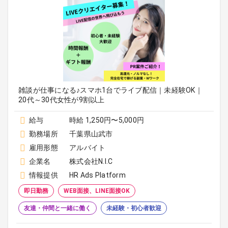
雑談が仕事になる♪スマホ1台でライブ配信｜未経験OK｜
20代～30代女性が9割以上
給与
時給 1,250円〜5,000円
勤務場所
千葉県山武市
雇用形態
アルバイト
企業名
株式会社N.I.C
情報提供
HR Ads Platform
即日勤務
WEB面接、LINE面接OK
友達・仲間と一緒に働く
未経験・初心者歓迎