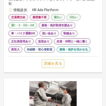
社
情報提供
HR Ads Platform
交通費支給
履歴書不要
週払い
日払い
週1・2・3日～OK
資格・免許取得支援あり
車・バイク通勤OK
祝い金あり
制服あり
正社員登用あり
送迎あり
友達・仲間と一緒に働く
高収入
未経験・初心者歓迎
資格・免許を活かせる
詳細を見る