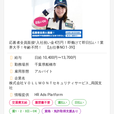
応募者全員面接! 入社祝い金4万円！即働けて即日払い！業
界大手！年齢不問！ 【お仕事NO.1-39】
給与
日給 10,400円〜13,700円
勤務場所
千葉県船橋市
雇用形態
アルバイト
企業名
株式会社ＶＯＬＬＭＯＮＴセキュリティサービス_両国支
社
情報提供
HR Ads Platform
交通費支給
履歴書不要
週払い
日払い
週1・2・3日～OK
資格・免許取得支援あり