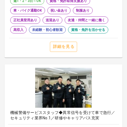
週1・2・3日～OK
資格・免許取得支援あり
車・バイク通勤OK
祝い金あり
制服あり
正社員登用あり
送迎あり
友達・仲間と一緒に働く
高収入
未経験・初心者歓迎
資格・免許を活かせる
詳細を見る
機械警備サービススタッフ◆異常信号を受けて車で急行／
セキュリティ業界No.1／研修やキャリアパス充実