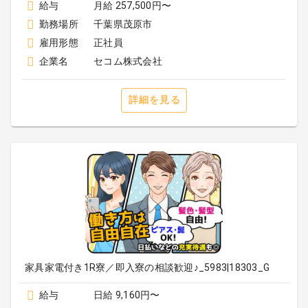
給与
月給 257,500円〜
勤務場所
千葉県茂原市
雇用形態
正社員
企業名
セコム株式会社
詳細を見る
家具家電付き1R寮／即入寮の相談歓迎♪_5983|18303_G
給与
日給 9,160円〜