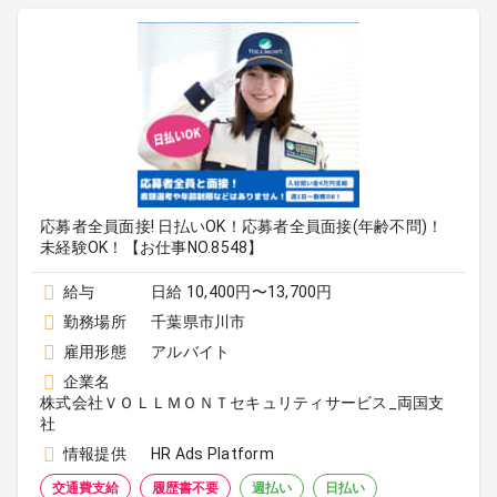
応募者全員面接! 日払いOK！応募者全員面接(年齢不問)！
未経験OK！【お仕事NO.8548】
給与
日給 10,400円〜13,700円
勤務場所
千葉県市川市
雇用形態
アルバイト
企業名
株式会社ＶＯＬＬＭＯＮＴセキュリティサービス_両国支
社
情報提供
HR Ads Platform
交通費支給
履歴書不要
週払い
日払い