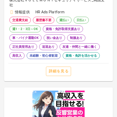
株式会社ＶＯＬＬＭＯＮＴセキュリティサービス_両国支
社
情報提供
HR Ads Platform
交通費支給
履歴書不要
週払い
日払い
週1・2・3日～OK
資格・免許取得支援あり
車・バイク通勤OK
祝い金あり
制服あり
正社員登用あり
送迎あり
友達・仲間と一緒に働く
高収入
未経験・初心者歓迎
資格・免許を活かせる
詳細を見る