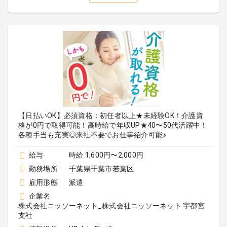
【日払いOK】必須資格：初任者以上★未経験OK！介護資
格が0円で取得可能！高時給で年収UP★40〜50代活躍中！
各種手当も充実◎来社不要でお仕事紹介可能♪
給与
時給 1,600円〜2,000円
勤務場所
千葉県千葉市若葉区
雇用形態
派遣
企業名
株式会社ニッソーネット_株式会社ニッソーネット 宇都宮
支社