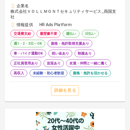
企業名
株式会社ＶＯＬＬＭＯＮＴセキュリティサービス_両国支
社
情報提供
HR Ads Platform
交通費支給
履歴書不要
週払い
日払い
週1・2・3日～OK
資格・免許取得支援あり
車・バイク通勤OK
祝い金あり
制服あり
正社員登用あり
送迎あり
友達・仲間と一緒に働く
高収入
未経験・初心者歓迎
資格・免許を活かせる
詳細を見る