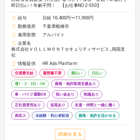
即日払い！年齢不問！ 【お仕事NO.2-550】
給与
日給 10,400円〜11,900円
勤務場所
千葉県船橋市
雇用形態
アルバイト
企業名
株式会社ＶＯＬＬＭＯＮＴセキュリティサービス_両国支
社
情報提供
HR Ads Platform
交通費支給
履歴書不要
週払い
日払い
週1・2・3日～OK
資格・免許取得支援あり
車・バイク通勤OK
祝い金あり
制服あり
正社員登用あり
送迎あり
友達・仲間と一緒に働く
高収入
未経験・初心者歓迎
資格・免許を活かせる
詳細を見る