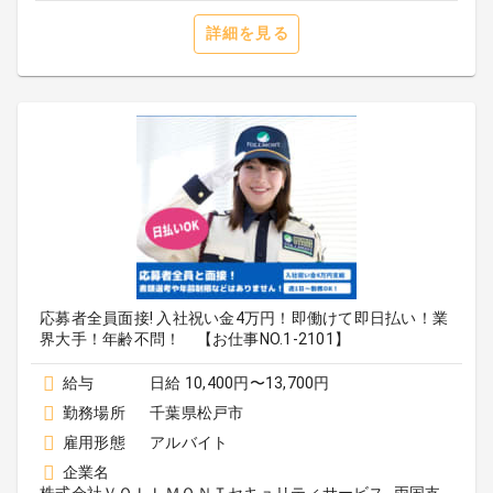
詳細を見る
応募者全員面接! 入社祝い金4万円！即働けて即日払い！業
界大手！年齢不問！ 【お仕事NO.1-2101】
給与
日給 10,400円〜13,700円
勤務場所
千葉県松戸市
雇用形態
アルバイト
企業名