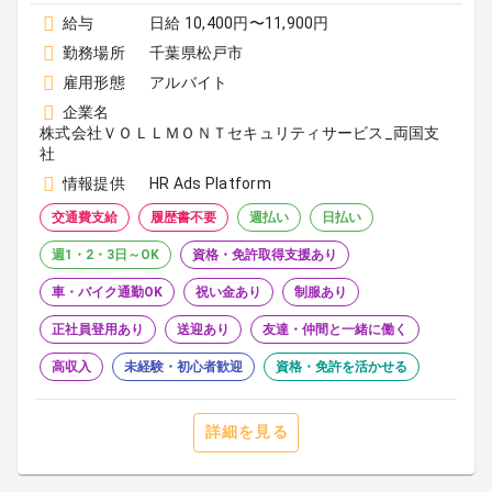
給与
日給 10,400円〜11,900円
勤務場所
千葉県松戸市
雇用形態
アルバイト
企業名
株式会社ＶＯＬＬＭＯＮＴセキュリティサービス_両国支
社
情報提供
HR Ads Platform
交通費支給
履歴書不要
週払い
日払い
週1・2・3日～OK
資格・免許取得支援あり
車・バイク通勤OK
祝い金あり
制服あり
正社員登用あり
送迎あり
友達・仲間と一緒に働く
高収入
未経験・初心者歓迎
資格・免許を活かせる
詳細を見る