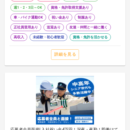
週1・2・3日～OK
資格・免許取得支援あり
車・バイク通勤OK
祝い金あり
制服あり
正社員登用あり
送迎あり
友達・仲間と一緒に働く
高収入
未経験・初心者歓迎
資格・免許を活かせる
詳細を見る
応募者全員面接! 入社祝い金4万円！深夜・夜勤！即働けて