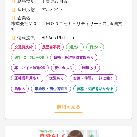
勤務場所
千葉県市川市
雇用形態
アルバイト
企業名
株式会社ＶＯＬＬＭＯＮＴセキュリティサービス_両国支
社
情報提供
HR Ads Platform
交通費支給
履歴書不要
週払い
日払い
週1・2・3日～OK
資格・免許取得支援あり
車・バイク通勤OK
祝い金あり
制服あり
正社員登用あり
送迎あり
友達・仲間と一緒に働く
高収入
未経験・初心者歓迎
資格・免許を活かせる
詳細を見る