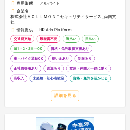
雇用形態
アルバイト
企業名
株式会社ＶＯＬＬＭＯＮＴセキュリティサービス_両国支
社
情報提供
HR Ads Platform
交通費支給
履歴書不要
週払い
日払い
週1・2・3日～OK
資格・免許取得支援あり
車・バイク通勤OK
祝い金あり
制服あり
正社員登用あり
送迎あり
友達・仲間と一緒に働く
高収入
未経験・初心者歓迎
資格・免許を活かせる
詳細を見る