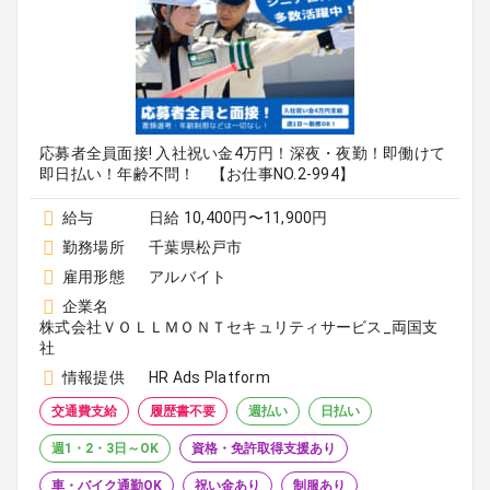
応募者全員面接! 入社祝い金4万円！深夜・夜勤！即働けて
即日払い！年齢不問！ 【お仕事NO.2-994】
給与
日給 10,400円〜11,900円
勤務場所
千葉県松戸市
雇用形態
アルバイト
企業名
株式会社ＶＯＬＬＭＯＮＴセキュリティサービス_両国支
社
情報提供
HR Ads Platform
交通費支給
履歴書不要
週払い
日払い
週1・2・3日～OK
資格・免許取得支援あり
車・バイク通勤OK
祝い金あり
制服あり