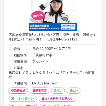
応募者全員面接! 入社祝い金4万円！深夜・夜勤！即働けて
即日払い！年齢不問！ 【お仕事NO.2-2112】
給与
日給 12,200円〜13,700円
勤務場所
千葉県松戸市
雇用形態
アルバイト
企業名
株式会社ＶＯＬＬＭＯＮＴセキュリティサービス_両国支
社
情報提供
HR Ads Platform
交通費支給
履歴書不要
週払い
日払い
週1・2・3日～OK
資格・免許取得支援あり