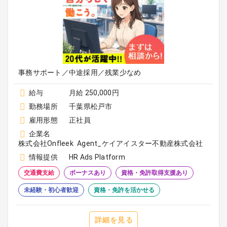
事務サポート／中途採用／残業少なめ
給与
月給 250,000円
勤務場所
千葉県松戸市
雇用形態
正社員
企業名
株式会社Onfleek Agent_ケイアイスター不動産株式会社
情報提供
HR Ads Platform
交通費支給
ボーナスあり
資格・免許取得支援あり
未経験・初心者歓迎
資格・免許を活かせる
詳細を見る