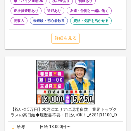
車・バイク通勤OK
祝い金あり
制服あり
正社員登用あり
送迎あり
友達・仲間と一緒に働く
高収入
未経験・初心者歓迎
資格・免許を活かせる
詳細を見る
【祝い金5万円】木更津エリアに現場多数！業界トップク
ラスの高日給◆履歴書不要・日払いOK！_6281|31100_D
給与
日給 13,000円〜