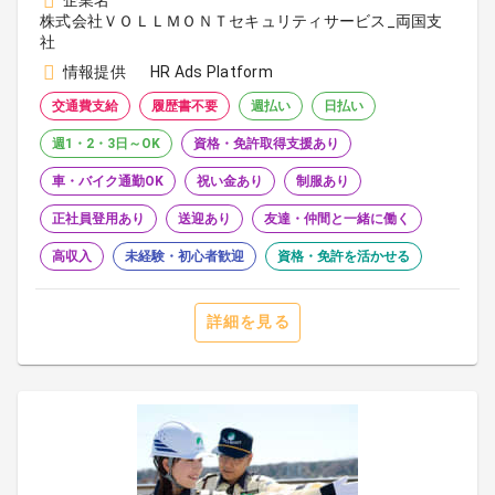
企業名
株式会社ＶＯＬＬＭＯＮＴセキュリティサービス_両国支
社
情報提供
HR Ads Platform
交通費支給
履歴書不要
週払い
日払い
週1・2・3日～OK
資格・免許取得支援あり
車・バイク通勤OK
祝い金あり
制服あり
正社員登用あり
送迎あり
友達・仲間と一緒に働く
高収入
未経験・初心者歓迎
資格・免許を活かせる
詳細を見る