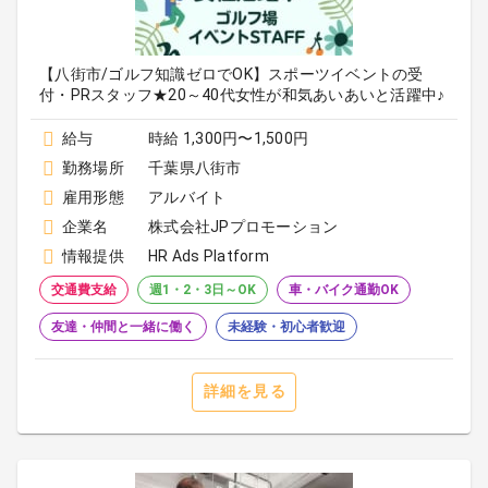
【八街市/ゴルフ知識ゼロでOK】スポーツイベントの受
付・PRスタッフ★20～40代女性が和気あいあいと活躍中♪
給与
時給 1,300円〜1,500円
勤務場所
千葉県八街市
雇用形態
アルバイト
企業名
株式会社JPプロモーション
情報提供
HR Ads Platform
交通費支給
週1・2・3日～OK
車・バイク通勤OK
友達・仲間と一緒に働く
未経験・初心者歓迎
詳細を見る