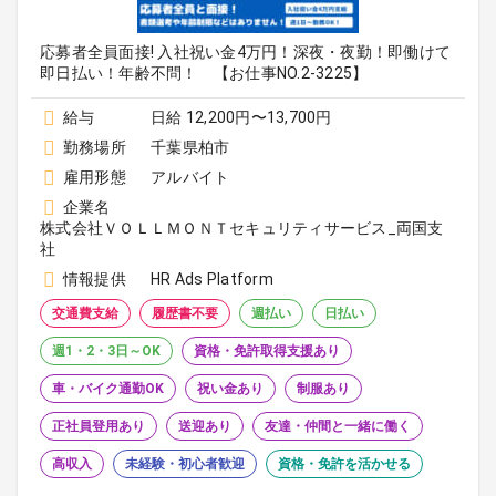
応募者全員面接! 入社祝い金4万円！深夜・夜勤！即働けて
即日払い！年齢不問！ 【お仕事NO.2-3225】
給与
日給 12,200円〜13,700円
勤務場所
千葉県柏市
雇用形態
アルバイト
企業名
株式会社ＶＯＬＬＭＯＮＴセキュリティサービス_両国支
社
情報提供
HR Ads Platform
交通費支給
履歴書不要
週払い
日払い
週1・2・3日～OK
資格・免許取得支援あり
車・バイク通勤OK
祝い金あり
制服あり
正社員登用あり
送迎あり
友達・仲間と一緒に働く
高収入
未経験・初心者歓迎
資格・免許を活かせる