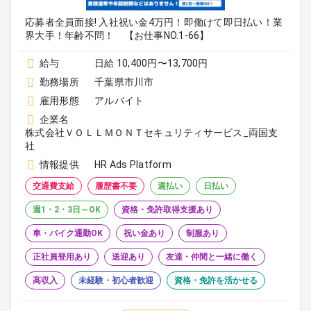
応募者全員面接! 入社祝い金4万円！即働けて即日払い！業
界大手！年齢不問！ 【お仕事NO.1-66】
給与
日給 10,400円〜13,700円
勤務場所
千葉県市川市
雇用形態
アルバイト
企業名
株式会社ＶＯＬＬＭＯＮＴセキュリティサービス_両国支
社
情報提供
HR Ads Platform
交通費支給
履歴書不要
週払い
日払い
週1・2・3日～OK
資格・免許取得支援あり
車・バイク通勤OK
祝い金あり
制服あり
正社員登用あり
送迎あり
友達・仲間と一緒に働く
高収入
未経験・初心者歓迎
資格・免許を活かせる