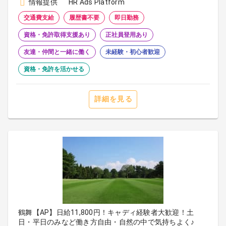
情報提供
HR Ads Platform
交通費支給
履歴書不要
即日勤務
資格・免許取得支援あり
正社員登用あり
友達・仲間と一緒に働く
未経験・初心者歓迎
資格・免許を活かせる
詳細を見る
鶴舞【AP】日給11,800円！キャディ経験者大歓迎！土
日・平日のみなど働き方自由・自然の中で気持ちよく♪