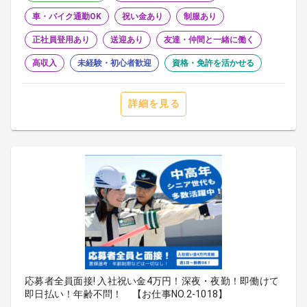
車・バイク通勤OK
祝い金あり
制服あり
正社員登用あり
送迎あり
友達・仲間と一緒に働く
高収入
未経験・初心者歓迎
資格・免許を活かせる
詳細を見る
応募者全員面接! 入社祝い金4万円！深夜・夜勤！即働けて
即日払い！年齢不問！ 【お仕事NO.2-1018】