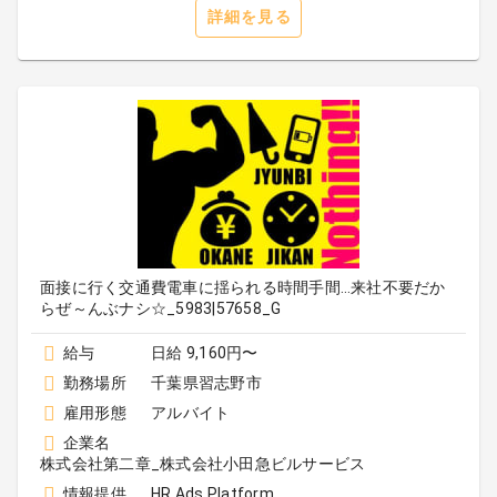
詳細を見る
面接に行く交通費電車に揺られる時間手間…来社不要だか
らぜ～んぶナシ☆_5983|57658_G
給与
日給 9,160円〜
勤務場所
千葉県習志野市
雇用形態
アルバイト
企業名
株式会社第二章_株式会社小田急ビルサービス
情報提供
HR Ads Platform