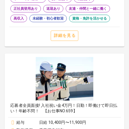
正社員登用あり
送迎あり
友達・仲間と一緒に働く
高収入
未経験・初心者歓迎
資格・免許を活かせる
詳細を見る
応募者全員面接! 入社祝い金4万円！日勤！即働けて即日払
い！年齢不問！ 【お仕事NO.659】
給与
日給 10,400円〜11,900円