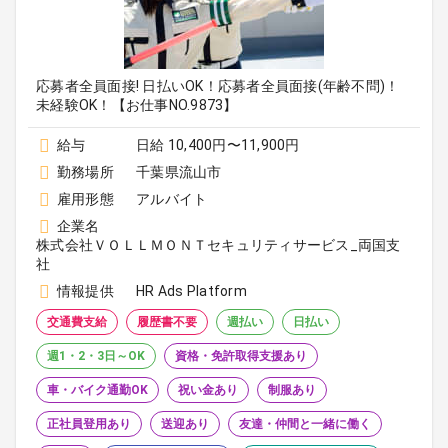
応募者全員面接! 日払いOK！応募者全員面接(年齢不問)！
未経験OK！【お仕事NO.9873】
給与
日給 10,400円〜11,900円
勤務場所
千葉県流山市
雇用形態
アルバイト
企業名
株式会社ＶＯＬＬＭＯＮＴセキュリティサービス_両国支
社
情報提供
HR Ads Platform
交通費支給
履歴書不要
週払い
日払い
週1・2・3日～OK
資格・免許取得支援あり
車・バイク通勤OK
祝い金あり
制服あり
正社員登用あり
送迎あり
友達・仲間と一緒に働く