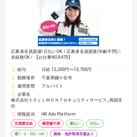
応募者全員面接! 日払いOK！応募者全員面接(年齢不問)！
未経験OK！【お仕事NO.8475】
給与
日給 12,200円〜13,700円
勤務場所
千葉県鎌ケ谷市
雇用形態
アルバイト
企業名
株式会社ＶＯＬＬＭＯＮＴセキュリティサービス_両国支
社
情報提供
HR Ads Platform
交通費支給
履歴書不要
週払い
日払い
週1・2・3日～OK
資格・免許取得支援あり