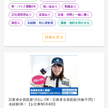
車・バイク通勤OK
祝い金あり
制服あり
正社員登用あり
送迎あり
友達・仲間と一緒に働く
高収入
未経験・初心者歓迎
資格・免許を活かせる
詳細を見る
応募者全員面接! 日払いOK！応募者全員面接(年齢不問)！
未経験OK！【お仕事NO.8420】