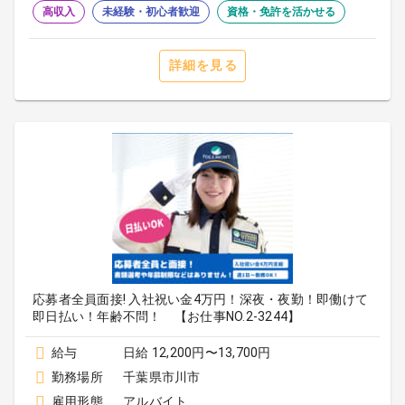
高収入
未経験・初心者歓迎
資格・免許を活かせる
詳細を見る
応募者全員面接! 入社祝い金4万円！深夜・夜勤！即働けて
即日払い！年齢不問！ 【お仕事NO.2-3244】
給与
日給 12,200円〜13,700円
勤務場所
千葉県市川市
雇用形態
アルバイト