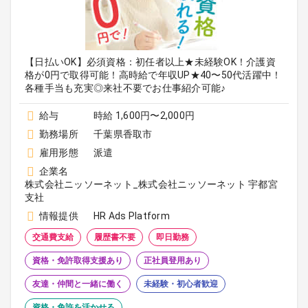
【日払いOK】必須資格：初任者以上★未経験OK！介護資
格が0円で取得可能！高時給で年収UP★40〜50代活躍中！
各種手当も充実◎来社不要でお仕事紹介可能♪
給与
時給 1,600円〜2,000円
勤務場所
千葉県香取市
雇用形態
派遣
企業名
株式会社ニッソーネット_株式会社ニッソーネット 宇都宮
支社
情報提供
HR Ads Platform
交通費支給
履歴書不要
即日勤務
資格・免許取得支援あり
正社員登用あり
友達・仲間と一緒に働く
未経験・初心者歓迎
資格・免許を活かせる