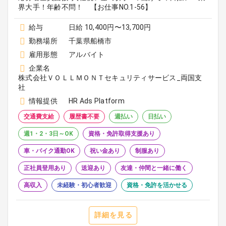
界大手！年齢不問！ 【お仕事NO.1-56】
給与
日給 10,400円〜13,700円
勤務場所
千葉県船橋市
雇用形態
アルバイト
企業名
株式会社ＶＯＬＬＭＯＮＴセキュリティサービス_両国支
社
情報提供
HR Ads Platform
交通費支給
履歴書不要
週払い
日払い
週1・2・3日～OK
資格・免許取得支援あり
車・バイク通勤OK
祝い金あり
制服あり
正社員登用あり
送迎あり
友達・仲間と一緒に働く
高収入
未経験・初心者歓迎
資格・免許を活かせる
詳細を見る