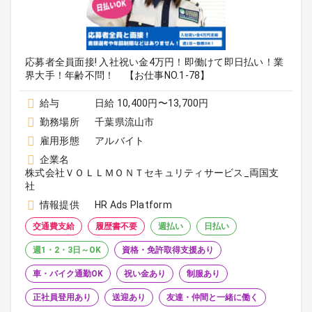
応募者全員面接! 入社祝い金4万円！即働けて即日払い！業
界大手！年齢不問！ 【お仕事NO.1-78】
給与
日給 10,400円〜13,700円
勤務場所
千葉県流山市
雇用形態
アルバイト
企業名
株式会社ＶＯＬＬＭＯＮＴセキュリティサービス_両国支
社
情報提供
HR Ads Platform
交通費支給
履歴書不要
週払い
日払い
週1・2・3日～OK
資格・免許取得支援あり
車・バイク通勤OK
祝い金あり
制服あり
正社員登用あり
送迎あり
友達・仲間と一緒に働く