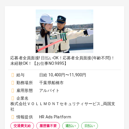
応募者全員面接! 日払いOK！応募者全員面接(年齢不問)！
未経験OK！【お仕事NO.9895】
給与
日給 10,400円〜11,900円
勤務場所
千葉県船橋市
雇用形態
アルバイト
企業名
株式会社ＶＯＬＬＭＯＮＴセキュリティサービス_両国支
社
情報提供
HR Ads Platform
交通費支給
履歴書不要
週払い
日払い