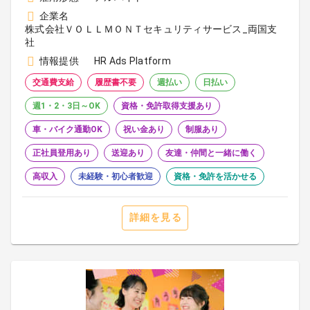
企業名
株式会社ＶＯＬＬＭＯＮＴセキュリティサービス_両国支
社
情報提供
HR Ads Platform
交通費支給
履歴書不要
週払い
日払い
週1・2・3日～OK
資格・免許取得支援あり
車・バイク通勤OK
祝い金あり
制服あり
正社員登用あり
送迎あり
友達・仲間と一緒に働く
高収入
未経験・初心者歓迎
資格・免許を活かせる
詳細を見る