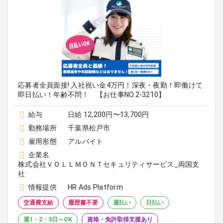
応募者全員面接! 入社祝い金4万円！深夜・夜勤！即働けて
即日払い！年齢不問！ 【お仕事NO.2-3210】
給与
日給 12,200円〜13,700円
勤務場所
千葉県松戸市
雇用形態
アルバイト
企業名
株式会社ＶＯＬＬＭＯＮＴセキュリティサービス_両国支
社
情報提供
HR Ads Platform
交通費支給
履歴書不要
週払い
日払い
週1・2・3日～OK
資格・免許取得支援あり