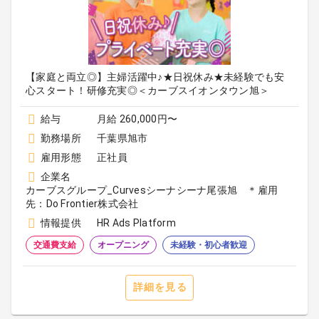
【家庭と両立◎】主婦活躍中♪★日祝休み★未経験でも安
心スタート！研修充実◎＜カーブスイオンタウン旭＞
給与
月給 260,000円〜
勤務場所
千葉県旭市
雇用形態
正社員
企業名
カーブスグループ_Curvesシーナシーナ尾張旭 ＊雇用
先：Do Frontier株式会社
情報提供
HR Ads Platform
交通費支給
オープニング
未経験・初心者歓迎
詳細を見る