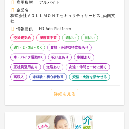
雇用形態
アルバイト
企業名
株式会社ＶＯＬＬＭＯＮＴセキュリティサービス_両国支
社
情報提供
HR Ads Platform
交通費支給
履歴書不要
週払い
日払い
週1・2・3日～OK
資格・免許取得支援あり
車・バイク通勤OK
祝い金あり
制服あり
正社員登用あり
送迎あり
友達・仲間と一緒に働く
高収入
未経験・初心者歓迎
資格・免許を活かせる
詳細を見る