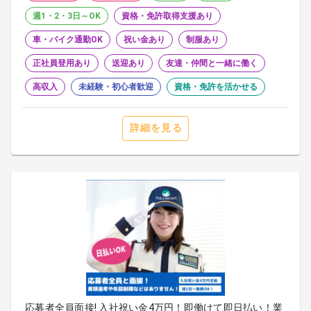
週1・2・3日～OK
資格・免許取得支援あり
車・バイク通勤OK
祝い金あり
制服あり
正社員登用あり
送迎あり
友達・仲間と一緒に働く
高収入
未経験・初心者歓迎
資格・免許を活かせる
詳細を見る
応募者全員面接! 入社祝い金4万円！即働けて即日払い！業