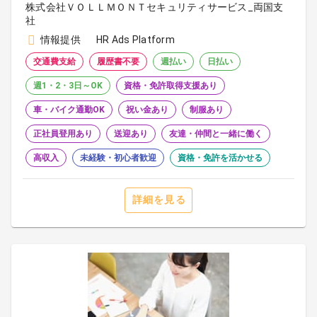
株式会社ＶＯＬＬＭＯＮＴセキュリティサービス_両国支
社
情報提供
HR Ads Platform
交通費支給
履歴書不要
週払い
日払い
週1・2・3日～OK
資格・免許取得支援あり
車・バイク通勤OK
祝い金あり
制服あり
正社員登用あり
送迎あり
友達・仲間と一緒に働く
高収入
未経験・初心者歓迎
資格・免許を活かせる
詳細を見る