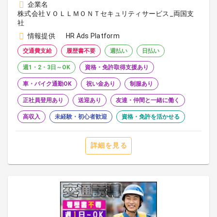
企業名
株式会社ＶＯＬＬＭＯＮＴセキュリティサービス_両国支
社
情報提供
HR Ads Platform
交通費支給
履歴書不要
週払い
日払い
週1・2・3日～OK
資格・免許取得支援あり
車・バイク通勤OK
祝い金あり
制服あり
正社員登用あり
送迎あり
友達・仲間と一緒に働く
高収入
未経験・初心者歓迎
資格・免許を活かせる
詳細を見る