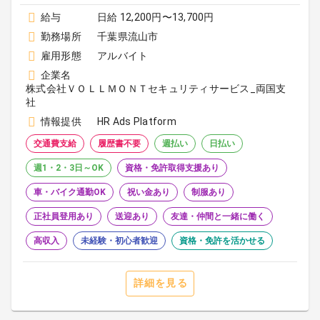
給与
日給 12,200円〜13,700円
勤務場所
千葉県流山市
雇用形態
アルバイト
企業名
株式会社ＶＯＬＬＭＯＮＴセキュリティサービス_両国支
社
情報提供
HR Ads Platform
交通費支給
履歴書不要
週払い
日払い
週1・2・3日～OK
資格・免許取得支援あり
車・バイク通勤OK
祝い金あり
制服あり
正社員登用あり
送迎あり
友達・仲間と一緒に働く
高収入
未経験・初心者歓迎
資格・免許を活かせる
詳細を見る