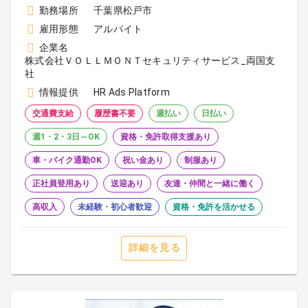
勤務場所
千葉県松戸市
雇用形態
アルバイト
企業名
株式会社ＶＯＬＬＭＯＮＴセキュリティサービス_両国支
社
情報提供
HR Ads Platform
交通費支給
履歴書不要
週払い
日払い
週1・2・3日～OK
資格・免許取得支援あり
車・バイク通勤OK
祝い金あり
制服あり
正社員登用あり
送迎あり
友達・仲間と一緒に働く
高収入
未経験・初心者歓迎
資格・免許を活かせる
詳細を見る