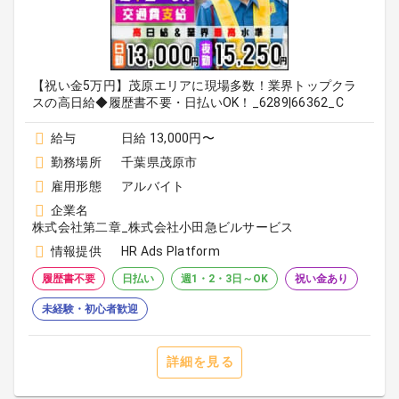
【祝い金5万円】茂原エリアに現場多数！業界トップクラ
スの高日給◆履歴書不要・日払いOK！_6289|66362_C
給与
日給 13,000円〜
勤務場所
千葉県茂原市
雇用形態
アルバイト
企業名
株式会社第二章_株式会社小田急ビルサービス
情報提供
HR Ads Platform
履歴書不要
日払い
週1・2・3日～OK
祝い金あり
未経験・初心者歓迎
詳細を見る