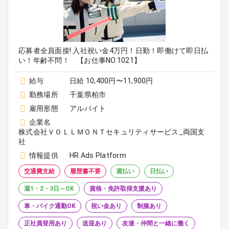
応募者全員面接! 入社祝い金4万円！日勤！即働けて即日払
い！年齢不問！ 【お仕事NO.1021】
給与
日給 10,400円〜11,900円
勤務場所
千葉県柏市
雇用形態
アルバイト
企業名
株式会社ＶＯＬＬＭＯＮＴセキュリティサービス_両国支
社
情報提供
HR Ads Platform
交通費支給
履歴書不要
週払い
日払い
週1・2・3日～OK
資格・免許取得支援あり
車・バイク通勤OK
祝い金あり
制服あり
正社員登用あり
送迎あり
友達・仲間と一緒に働く