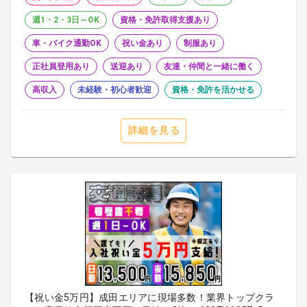
週1・2・3日～OK
資格・免許取得支援あり
車・バイク通勤OK
祝い金あり
制服あり
正社員登用あり
送迎あり
友達・仲間と一緒に働く
高収入
未経験・初心者歓迎
資格・免許を活かせる
詳細を見る
【祝い金5万円】成田エリアに現場多数！業界トップクラ