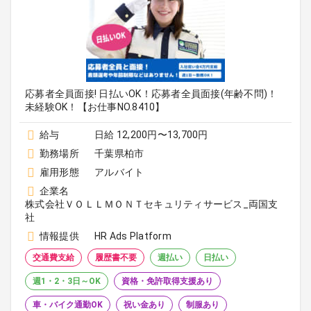
応募者全員面接! 日払いOK！応募者全員面接(年齢不問)！
未経験OK！【お仕事NO.8410】
給与
日給 12,200円〜13,700円
勤務場所
千葉県柏市
雇用形態
アルバイト
企業名
株式会社ＶＯＬＬＭＯＮＴセキュリティサービス_両国支
社
情報提供
HR Ads Platform
交通費支給
履歴書不要
週払い
日払い
週1・2・3日～OK
資格・免許取得支援あり
車・バイク通勤OK
祝い金あり
制服あり