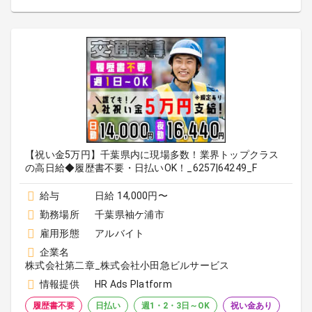
【祝い金5万円】千葉県内に現場多数！業界トップクラス
の高日給◆履歴書不要・日払いOK！_6257|64249_F
給与
日給 14,000円〜
勤務場所
千葉県袖ケ浦市
雇用形態
アルバイト
企業名
株式会社第二章_株式会社小田急ビルサービス
情報提供
HR Ads Platform
履歴書不要
日払い
週1・2・3日～OK
祝い金あり