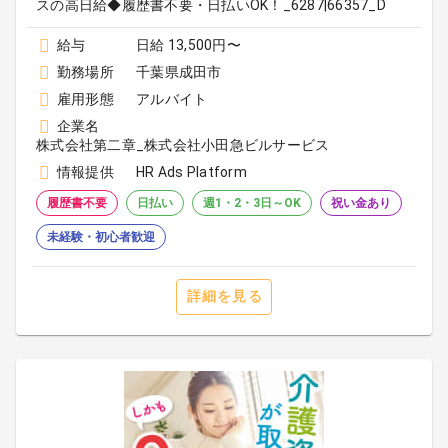
スの高日給◆履歴書不要・日払いOK！_6287|66357_D
給与
日給 13,500円〜
勤務場所
千葉県成田市
雇用形態
アルバイト
企業名
株式会社第二章_株式会社小田急ビルサービス
情報提供
HR Ads Platform
履歴書不要
日払い
週1・2・3日～OK
祝い金あり
未経験・初心者歓迎
詳細を見る