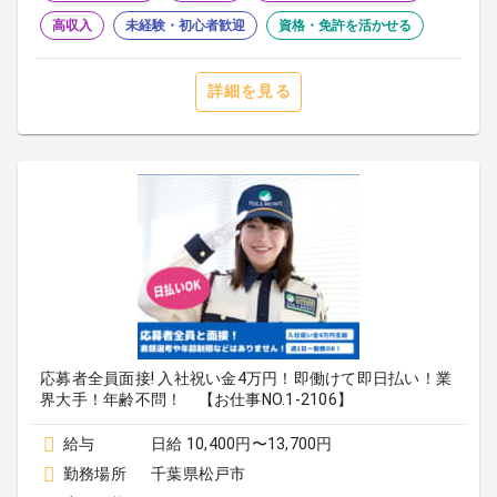
高収入
未経験・初心者歓迎
資格・免許を活かせる
詳細を見る
応募者全員面接! 入社祝い金4万円！即働けて即日払い！業
界大手！年齢不問！ 【お仕事NO.1-2106】
給与
日給 10,400円〜13,700円
勤務場所
千葉県松戸市