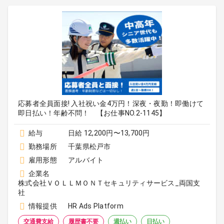
応募者全員面接! 入社祝い金4万円！深夜・夜勤！即働けて
即日払い！年齢不問！ 【お仕事NO.2-1145】
給与
日給 12,200円〜13,700円
勤務場所
千葉県松戸市
雇用形態
アルバイト
企業名
株式会社ＶＯＬＬＭＯＮＴセキュリティサービス_両国支
社
情報提供
HR Ads Platform
交通費支給
履歴書不要
週払い
日払い