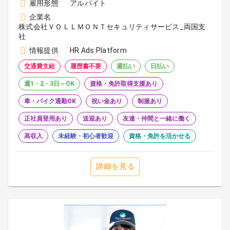
雇用形態
アルバイト
企業名
株式会社ＶＯＬＬＭＯＮＴセキュリティサービス_両国支
社
情報提供
HR Ads Platform
交通費支給
履歴書不要
週払い
日払い
週1・2・3日～OK
資格・免許取得支援あり
車・バイク通勤OK
祝い金あり
制服あり
正社員登用あり
送迎あり
友達・仲間と一緒に働く
高収入
未経験・初心者歓迎
資格・免許を活かせる
詳細を見る