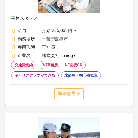
事務スタッフ
給与
月給 205,000円〜
勤務場所
千葉県船橋市
雇用形態
正社員
企業名
株式会社foredge
交通費支給
WEB面接、LINE面接OK
キャリアアップができる
未経験・初心者歓迎
詳細を見る