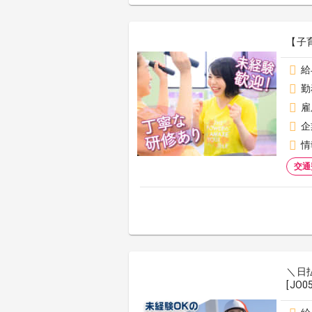
【子
給
勤
雇
企
情
交通
＼日
[JO0