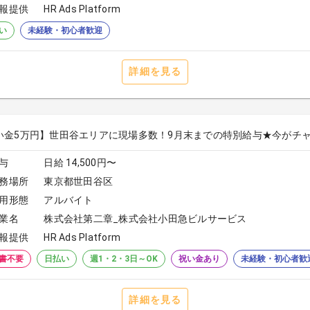
報提供
HR Ads Platform
い
未経験・初心者歓迎
詳細を見る
い金5万円】世田谷エリアに現場多数！9月末までの特別給与★今がチャンス★
与
日給 14,500円〜
務場所
東京都世田谷区
用形態
アルバイト
業名
株式会社第二章_株式会社小田急ビルサービス
報提供
HR Ads Platform
書不要
日払い
週1・2・3日～OK
祝い金あり
未経験・初心者歓
詳細を見る