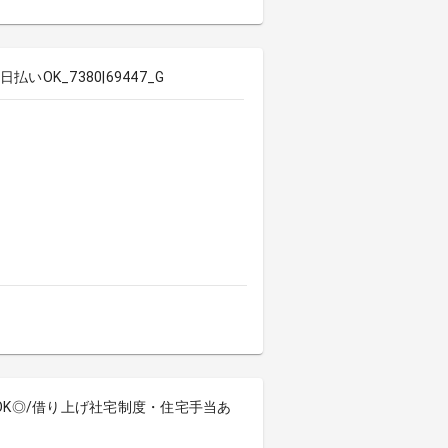
K_7380|69447_G
勤OK◎/借り上げ社宅制度・住宅手当あ