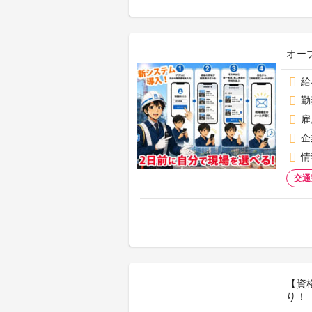
オー
給
勤
雇
企
情
交通
【資
り！