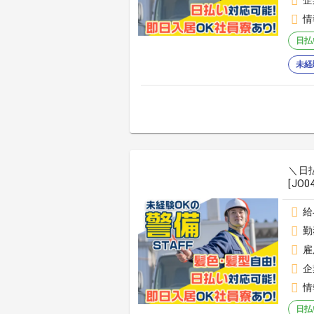
企
情
日払
未経
＼日
[JO0
給
勤
雇
企
情
日払