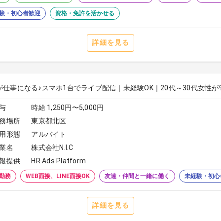
験・初心者歓迎
資格・免許を活かせる
詳細を見る
が仕事になる♪スマホ1台でライブ配信｜未経験OK｜20代～30代女性が
与
時給 1,250円〜5,000円
務場所
東京都北区
用形態
アルバイト
業名
株式会社N.I.C
報提供
HR Ads Platform
勤務
WEB面接、LINE面接OK
友達・仲間と一緒に働く
未経験・初心
詳細を見る