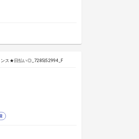
日払い◎_7285|52994_F
迎