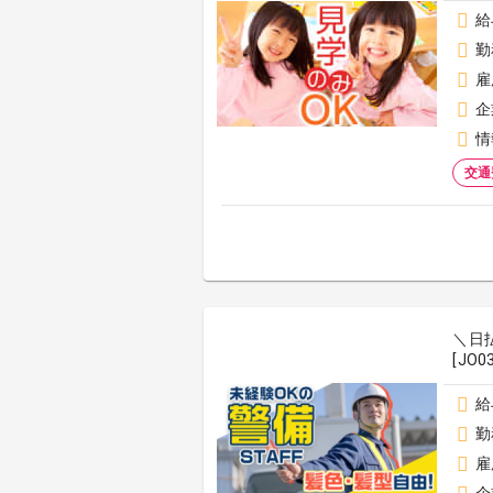
給
勤
雇
企
情
交通
＼日
[JO0
給
勤
雇