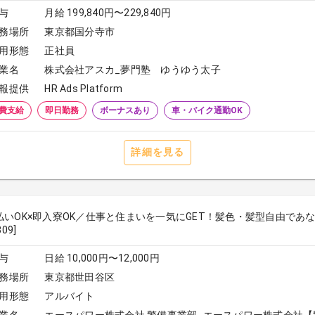
与
月給 199,840円〜229,840円
務場所
東京都国分寺市
用形態
正社員
業名
株式会社アスカ_夢門塾 ゆうゆう太子
報提供
HR Ads Platform
費支給
即日勤務
ボーナスあり
車・バイク通勤OK
詳細を見る
払いOK×即入寮OK／仕事と住まいを一気にGET！髪色・髪型自由であ
309]
与
日給 10,000円〜12,000円
務場所
東京都世田谷区
用形態
アルバイト