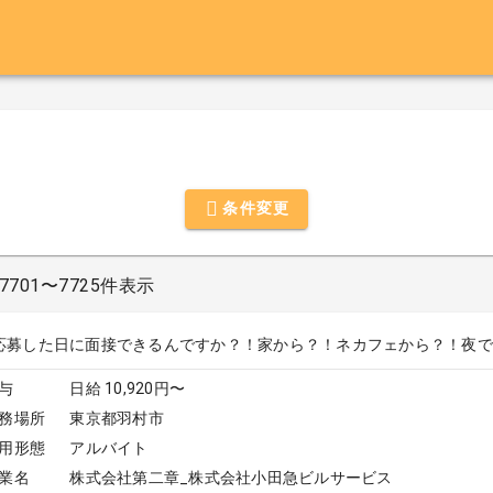
条件変更
701〜7725件表示
応募した日に面接できるんですか？！家から？！ネカフェから？！夜でも？！_
与
日給 10,920円〜
務場所
東京都羽村市
用形態
アルバイト
業名
株式会社第二章_株式会社小田急ビルサービス