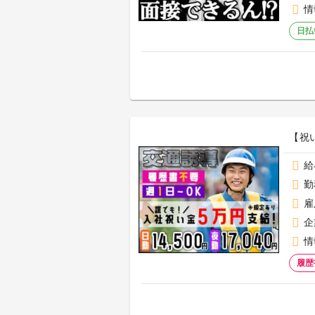
情
日払
【祝
給
勤
雇
企
情
履歴