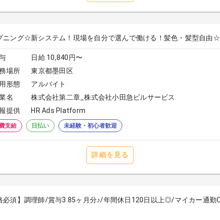
プニング☆新システム！現場を自分で選んで働ける！髪色・髪型自由☆日払いO
与
日給 10,840円〜
務場所
東京都墨田区
用形態
アルバイト
業名
株式会社第二章_株式会社小田急ビルサービス
報提供
HR Ads Platform
費支給
日払い
未経験・初心者歓迎
詳細を見る
格必須】調理師/賞与3.85ヶ月分♪/年間休日120日以上◎/マイカー通