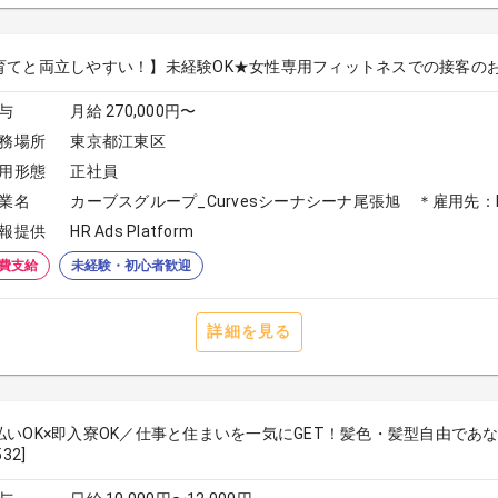
育てと両立しやすい！】未経験OK★女性専用フィットネスでの接客の
与
月給 270,000円〜
務場所
東京都江東区
用形態
正社員
業名
カーブスグループ_Curvesシーナシーナ尾張旭 ＊雇用先：Do 
報提供
HR Ads Platform
費支給
未経験・初心者歓迎
詳細を見る
払いOK×即入寮OK／仕事と住まいを一気にGET！髪色・髪型自由であ
532]