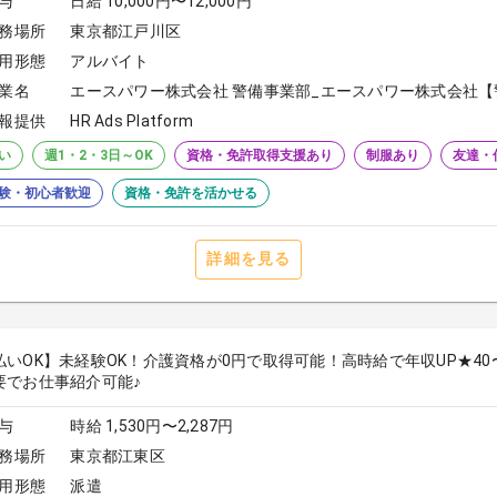
与
日給 10,000円〜12,000円
務場所
東京都江戸川区
用形態
アルバイト
業名
エースパワー株式会社 警備事業部_エースパワー株式会社【
報提供
HR Ads Platform
い
週1・2・3日～OK
資格・免許取得支援あり
制服あり
友達・
験・初心者歓迎
資格・免許を活かせる
詳細を見る
払いOK】未経験OK！介護資格が0円で取得可能！高時給で年収UP★4
要でお仕事紹介可能♪
与
時給 1,530円〜2,287円
務場所
東京都江東区
用形態
派遣