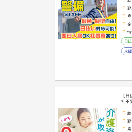
給
勤
雇
企
情
日払
未経
【日
社不
給
勤
雇