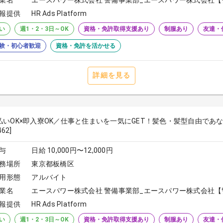
業名
エースパワー株式会社 警備事業部_エースパワー株式会社【
報提供
HR Ads Platform
い
週1・2・3日～OK
資格・免許取得支援あり
制服あり
友達・
験・初心者歓迎
資格・免許を活かせる
詳細を見る
払いOK×即入寮OK／仕事と住まいを一気にGET！髪色・髪型自由であ
462]
与
日給 10,000円〜12,000円
務場所
東京都板橋区
用形態
アルバイト
業名
エースパワー株式会社 警備事業部_エースパワー株式会社【
報提供
HR Ads Platform
い
週1・2・3日～OK
資格・免許取得支援あり
制服あり
友達・