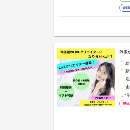
未経
雑談
給
勤
雇
企
情
即日