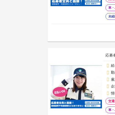
車・
未経
応募者
給
勤
雇
企
情
交通
車・