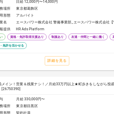
与
日給 12,000円〜14,000円
務場所
東京都葛飾区
用形態
アルバイト
業名
エースパワー株式会社 警備事業部_エースパワー株式会社【
報提供
HR Ads Platform
い
資格・免許取得支援あり
制服あり
友達・仲間と一緒に働く
・免許を活かせる
詳細を見る
函メイン！営業＆残業ナシ！／月給33万円以上★町歩きをしながら投函♪
26750390]
与
月給 330,000円〜
務場所
東京都目黒区
用形態
契約社員