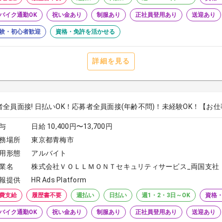
バイク通勤OK
祝い金あり
制服あり
正社員登用あり
送迎あり
験・初心者歓迎
資格・免許を活かせる
詳細を見る
全員面接! 日払いOK！応募者全員面接(年齢不問)！未経験OK！【お仕事N
与
日給 10,400円〜13,700円
務場所
東京都青梅市
用形態
アルバイト
業名
株式会社ＶＯＬＬＭＯＮＴセキュリティサービス_両国支社
報提供
HR Ads Platform
費支給
履歴書不要
週払い
日払い
週1・2・3日～OK
資格
バイク通勤OK
祝い金あり
制服あり
正社員登用あり
送迎あり