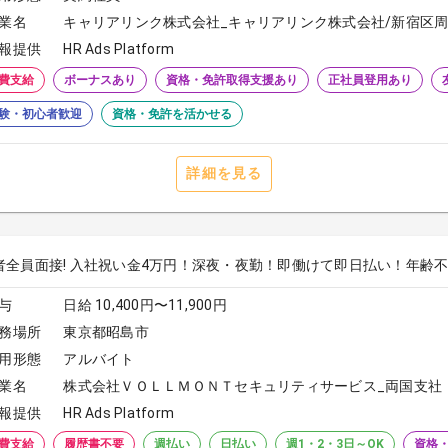
業名
キャリアリンク株式会社_キャリアリンク株式会社/新宿区周
報提供
HR Ads Platform
費支給
ボーナスあり
資格・免許取得支援あり
正社員登用あり
験・初心者歓迎
資格・免許を活かせる
詳細を見る
者全員面接! 入社祝い金4万円！深夜・夜勤！即働けて即日払い！年齢不問！
与
日給 10,400円〜11,900円
務場所
東京都昭島市
用形態
アルバイト
業名
株式会社ＶＯＬＬＭＯＮＴセキュリティサービス_両国支社
報提供
HR Ads Platform
費支給
履歴書不要
週払い
日払い
週1・2・3日～OK
資格