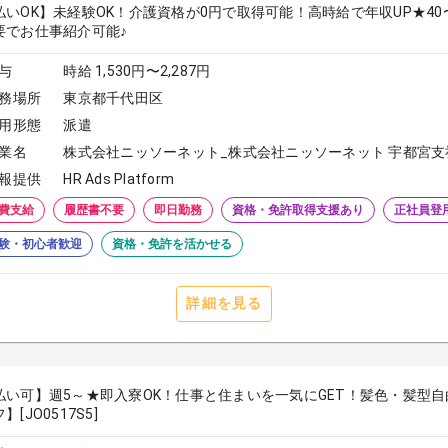
払いOK】未経験OK！介護資格が0円で取得可能！高時給で年収UP★4
要でお仕事紹介可能♪
与
時給 1,530円〜2,287円
務場所
東京都千代田区
用形態
派遣
業名
株式会社ニッソーネット_株式会社ニッソーネット 宇都宮支
報提供
HR Ads Platform
費支給
履歴書不要
即日勤務
資格・免許取得支援あり
正社員登
験・初心者歓迎
資格・免許を活かせる
詳細を見る
払い可】週5～★即入寮OK！仕事と住まいを一気にGET！髪色・髪型
】[JO0517S5]