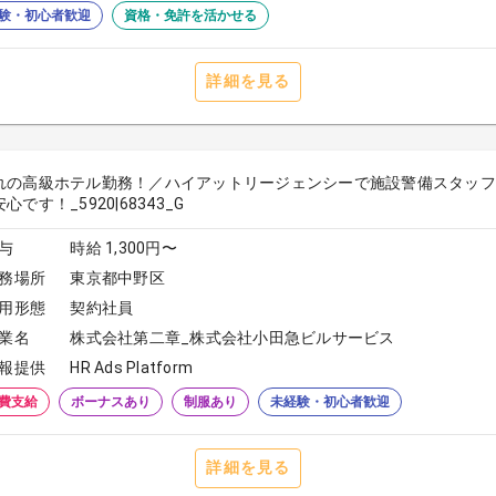
験・初心者歓迎
資格・免許を活かせる
詳細を見る
れの高級ホテル勤務！／ハイアットリージェンシーで施設警備スタッフ
心です！_5920|68343_G
与
時給 1,300円〜
務場所
東京都中野区
用形態
契約社員
業名
株式会社第二章_株式会社小田急ビルサービス
報提供
HR Ads Platform
費支給
ボーナスあり
制服あり
未経験・初心者歓迎
詳細を見る