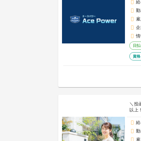
給
勤
雇
企
情
日払
資格
＼投
以上！[
給
勤
雇