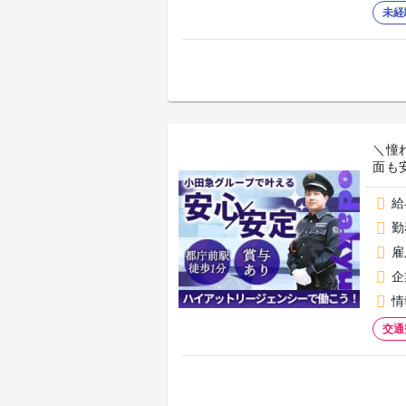
未経
＼憧
面も安
給
勤
雇
企
情
交通