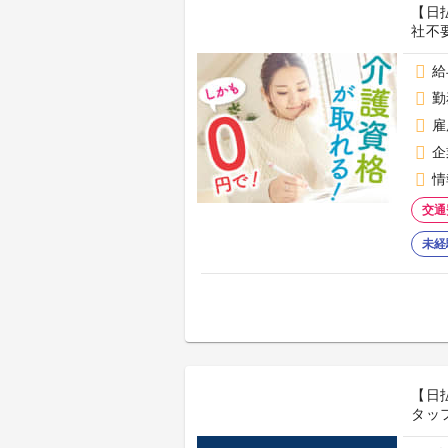
【日
社不
給
勤
雇
企
情
交通
未経
【日
タッフ