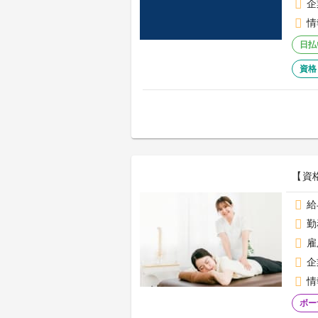
企
情
日払
資格
【資
給
勤
雇
企
情
ボー