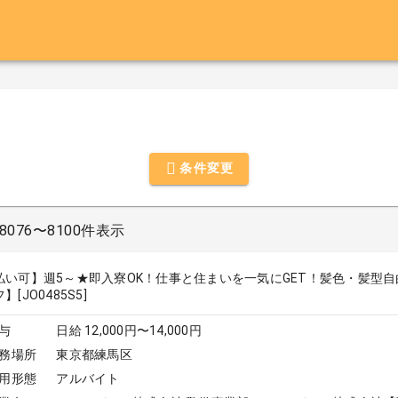
条件変更
076〜8100件表示
払い可】週5～★即入寮OK！仕事と住まいを一気にGET！髪色・髪型
】[JO0485S5]
与
日給 12,000円〜14,000円
務場所
東京都練馬区
用形態
アルバイト