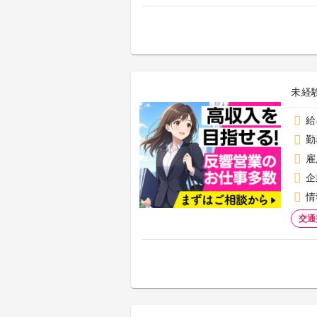
未経
給
勤
雇
企
情
交通