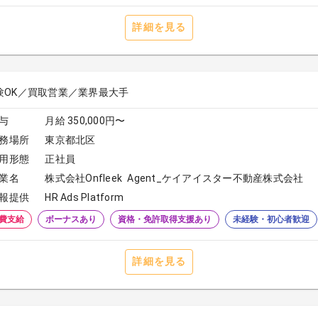
詳細を見る
験OK／買取営業／業界最大手
与
月給 350,000円〜
務場所
東京都北区
用形態
正社員
業名
株式会社Onfleek Agent_ケイアイスター不動産株式会社
報提供
HR Ads Platform
費支給
ボーナスあり
資格・免許取得支援あり
未経験・初心者歓迎
詳細を見る