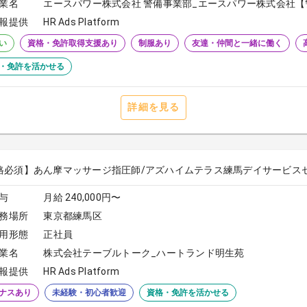
業名
エースパワー株式会社 警備事業部_エースパワー株式会社【
報提供
HR Ads Platform
い
資格・免許取得支援あり
制服あり
友達・仲間と一緒に働く
・免許を活かせる
詳細を見る
格必須】あん摩マッサージ指圧師/アズハイムテラス練馬デイサービス
与
月給 240,000円〜
務場所
東京都練馬区
用形態
正社員
業名
株式会社テーブルトーク_ハートランド明生苑
報提供
HR Ads Platform
ナスあり
未経験・初心者歓迎
資格・免許を活かせる