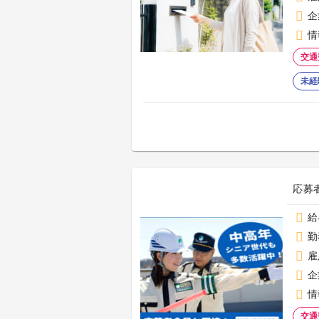
企
情
交通
未経
応募
給
勤
雇
企
情
交通