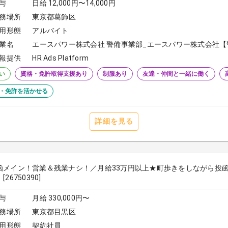
与
日給 12,000円〜14,000円
務場所
東京都葛飾区
用形態
アルバイト
業名
エースパワー株式会社 警備事業部_エースパワー株式会社【
報提供
HR Ads Platform
い
資格・免許取得支援あり
制服あり
友達・仲間と一緒に働く
・免許を活かせる
詳細を見る
函メイン！営業＆残業ナシ！／月給33万円以上★町歩きをしながら投函♪
26750390]
与
月給 330,000円〜
務場所
東京都目黒区
用形態
契約社員