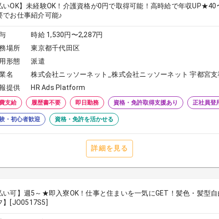
払いOK】未経験OK！介護資格が0円で取得可能！高時給で年収UP★4
要でお仕事紹介可能♪
与
時給 1,530円〜2,287円
務場所
東京都千代田区
用形態
派遣
業名
株式会社ニッソーネット_株式会社ニッソーネット 宇都宮支
報提供
HR Ads Platform
費支給
履歴書不要
即日勤務
資格・免許取得支援あり
正社員登
験・初心者歓迎
資格・免許を活かせる
詳細を見る
払い可】週5～★即入寮OK！仕事と住まいを一気にGET！髪色・髪型
】[JO0517S5]