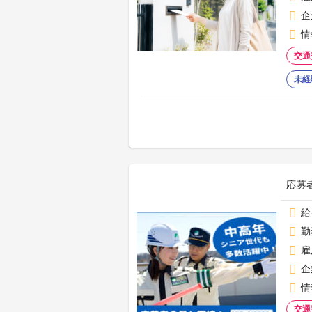
企
情
交通
未経
応募
給
勤
雇
企
情
交通