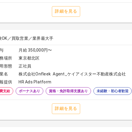
詳細を見る
験OK／買取営業／業界最大手
与
月給 350,000円〜
務場所
東京都北区
用形態
正社員
業名
株式会社Onfleek Agent_ケイアイスター不動産株式会社
報提供
HR Ads Platform
費支給
ボーナスあり
資格・免許取得支援あり
未経験・初心者歓迎
詳細を見る