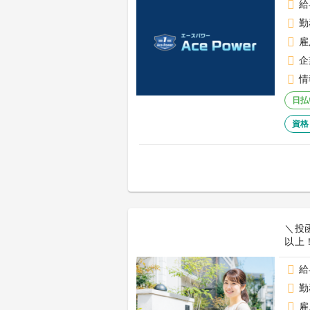
給
勤
雇
企
情
日払
資格
＼投
以上！[
給
勤
雇