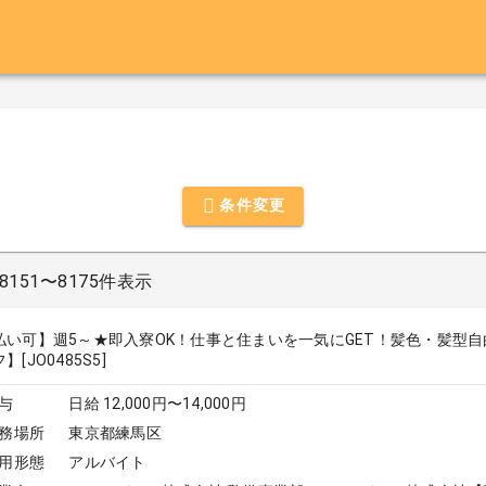
条件変更
151〜8175件表示
払い可】週5～★即入寮OK！仕事と住まいを一気にGET！髪色・髪型
】[JO0485S5]
与
日給 12,000円〜14,000円
務場所
東京都練馬区
用形態
アルバイト