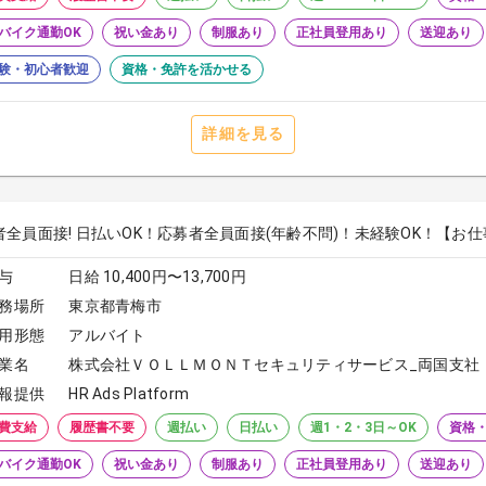
バイク通勤OK
祝い金あり
制服あり
正社員登用あり
送迎あり
験・初心者歓迎
資格・免許を活かせる
詳細を見る
全員面接! 日払いOK！応募者全員面接(年齢不問)！未経験OK！【お仕事N
与
日給 10,400円〜13,700円
務場所
東京都青梅市
用形態
アルバイト
業名
株式会社ＶＯＬＬＭＯＮＴセキュリティサービス_両国支社
報提供
HR Ads Platform
費支給
履歴書不要
週払い
日払い
週1・2・3日～OK
資格
バイク通勤OK
祝い金あり
制服あり
正社員登用あり
送迎あり