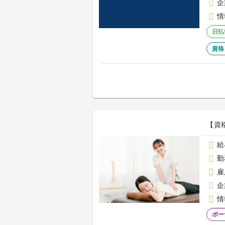
企
情
日払
資格
【資
給
勤
雇
企
情
ボー