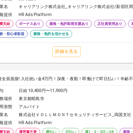
業名
キャリアリンク株式会社_キャリアリンク株式会社/新宿区周
報提供
HR Ads Platform
費支給
ボーナスあり
資格・免許取得支援あり
正社員登用あり
験・初心者歓迎
資格・免許を活かせる
詳細を見る
者全員面接! 入社祝い金4万円！深夜・夜勤！即働けて即日払い！年齢不問！
与
日給 10,400円〜11,900円
務場所
東京都昭島市
用形態
アルバイト
業名
株式会社ＶＯＬＬＭＯＮＴセキュリティサービス_両国支社
報提供
HR Ads Platform
費支給
履歴書不要
週払い
日払い
週1・2・3日～OK
資格