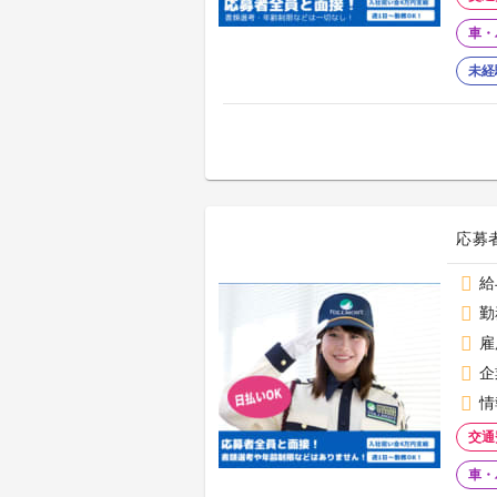
車・
未経
応募者
給
勤
雇
企
情
交通
車・