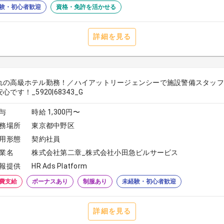
験・初心者歓迎
資格・免許を活かせる
詳細を見る
れの高級ホテル勤務！／ハイアットリージェンシーで施設警備スタッフ
心です！_5920|68343_G
与
時給 1,300円〜
務場所
東京都中野区
用形態
契約社員
業名
株式会社第二章_株式会社小田急ビルサービス
報提供
HR Ads Platform
費支給
ボーナスあり
制服あり
未経験・初心者歓迎
詳細を見る