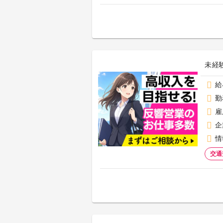
未経
給
勤
雇
企
情
交通