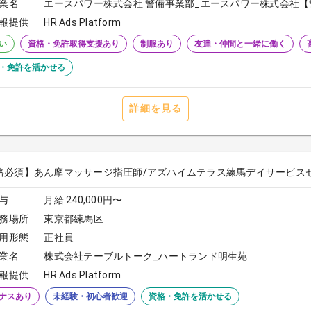
業名
エースパワー株式会社 警備事業部_エースパワー株式会社【
報提供
HR Ads Platform
い
資格・免許取得支援あり
制服あり
友達・仲間と一緒に働く
・免許を活かせる
詳細を見る
格必須】あん摩マッサージ指圧師/アズハイムテラス練馬デイサービス
与
月給 240,000円〜
務場所
東京都練馬区
用形態
正社員
業名
株式会社テーブルトーク_ハートランド明生苑
報提供
HR Ads Platform
ナスあり
未経験・初心者歓迎
資格・免許を活かせる