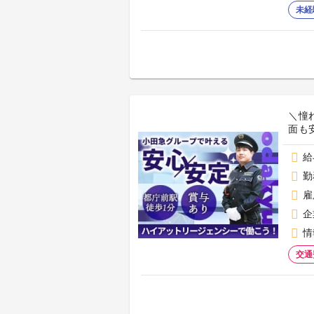
未経
＼憧
面も安
給
勤
雇
企
情
交通