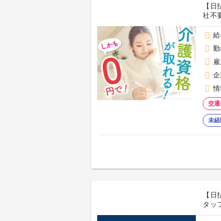
【日
社不
給
勤
雇
企
情
交通
未経
【日
タッフ