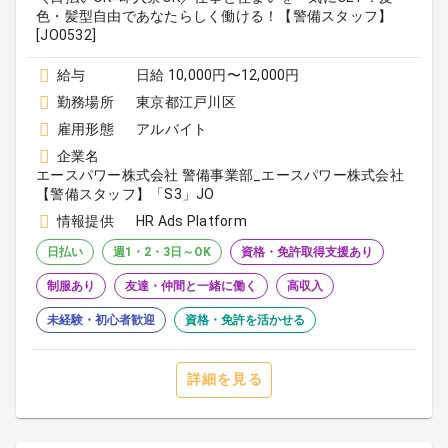
色・髪型自由であなたらしく働ける！【警備スタッフ】
[JO0532]
給与
日給 10,000円〜12,000円
勤務場所
東京都江戸川区
雇用形態
アルバイト
企業名
エースパワー株式会社 警備事業部_エースパワー株式会社
【警備スタッフ】「S3」JO
情報提供
HR Ads Platform
日払い
週1・2・3日～OK
資格・免許取得支援あり
制服あり
友達・仲間と一緒に働く
高収入
未経験・初心者歓迎
資格・免許を活かせる
詳細を見る