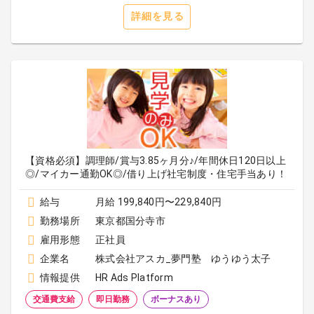
詳細を見る
【資格必須】調理師/賞与3.85ヶ月分♪/年間休日120日以上
◎/マイカー通勤OK◎/借り上げ社宅制度・住宅手当あり！
給与
月給 199,840円〜229,840円
勤務場所
東京都国分寺市
雇用形態
正社員
企業名
株式会社アスカ_夢門塾 ゆうゆう太子
情報提供
HR Ads Platform
交通費支給
即日勤務
ボーナスあり