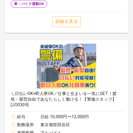
車・バイク通勤OK
詳細を見る
＼日払いOK×即入寮OK／仕事と住まいを一気にGET！髪
色・髪型自由であなたらしく働ける！【警備スタッフ】
[JO0309]
給与
日給 10,000円〜12,000円
勤務場所
東京都世田谷区
雇用形態
アルバイト