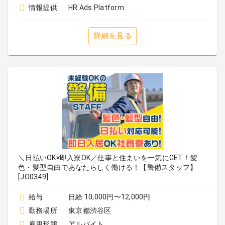
情報提供
HR Ads Platform
詳細を見る
＼日払いOK×即入寮OK／仕事と住まいを一気にGET！髪
色・髪型自由であなたらしく働ける！【警備スタッフ】
[JO0349]
給与
日給 10,000円〜12,000円
勤務場所
東京都渋谷区
雇用形態
アルバイト