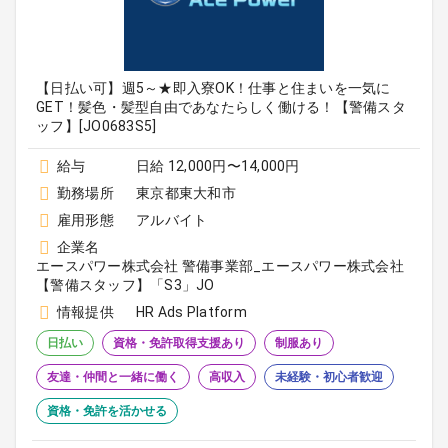
【日払い可】週5～★即入寮OK！仕事と住まいを一気に
GET！髪色・髪型自由であなたらしく働ける！【警備スタ
ッフ】[JO0683S5]
給与
日給 12,000円〜14,000円
勤務場所
東京都東大和市
雇用形態
アルバイト
企業名
エースパワー株式会社 警備事業部_エースパワー株式会社
【警備スタッフ】「S3」JO
情報提供
HR Ads Platform
日払い
資格・免許取得支援あり
制服あり
友達・仲間と一緒に働く
高収入
未経験・初心者歓迎
資格・免許を活かせる