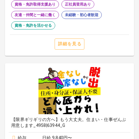
資格・免許取得支援あり
正社員登用あり
友達・仲間と一緒に働く
未経験・初心者歓迎
資格・免許を活かせる
詳細を見る
【限界ギリギリの方へ】もう大丈夫。住まい・仕事ぜんぶ
用意します_4958|63944_G
給与
日給 9,840円〜