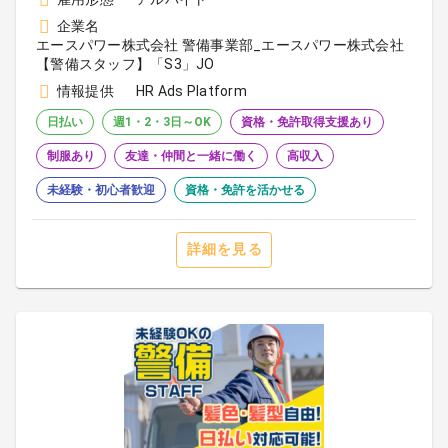
企業名
エースパワー株式会社 警備事業部_エースパワー株式会社
【警備スタッフ】「S3」JO
情報提供
HR Ads Platform
日払い
週1・2・3日～OK
資格・免許取得支援あり
制服あり
友達・仲間と一緒に働く
高収入
未経験・初心者歓迎
資格・免許を活かせる
詳細を見る