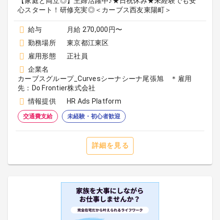
【家庭と両立◎】主婦活躍中♪★日祝休み★未経験でも安
心スタート！研修充実◎＜カーブス西友東陽町＞
給与
月給 270,000円〜
勤務場所
東京都江東区
雇用形態
正社員
企業名
カーブスグループ_Curvesシーナシーナ尾張旭 ＊雇用
先：Do Frontier株式会社
情報提供
HR Ads Platform
交通費支給
未経験・初心者歓迎
詳細を見る