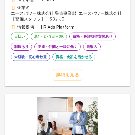
企業名
エースパワー株式会社 警備事業部_エースパワー株式会社
【警備スタッフ】「S3」JO
情報提供
HR Ads Platform
日払い
週1・2・3日～OK
資格・免許取得支援あり
制服あり
友達・仲間と一緒に働く
高収入
未経験・初心者歓迎
資格・免許を活かせる
詳細を見る