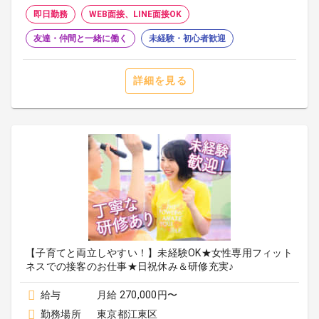
即日勤務
WEB面接、LINE面接OK
友達・仲間と一緒に働く
未経験・初心者歓迎
詳細を見る
【子育てと両立しやすい！】未経験OK★女性専用フィット
ネスでの接客のお仕事★日祝休み＆研修充実♪
給与
月給 270,000円〜
勤務場所
東京都江東区