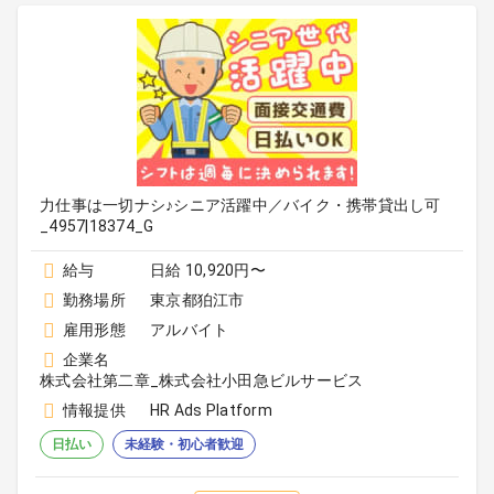
力仕事は一切ナシ♪シニア活躍中／バイク・携帯貸出し可
_4957|18374_G
給与
日給 10,920円〜
勤務場所
東京都狛江市
雇用形態
アルバイト
企業名
株式会社第二章_株式会社小田急ビルサービス
情報提供
HR Ads Platform
日払い
未経験・初心者歓迎