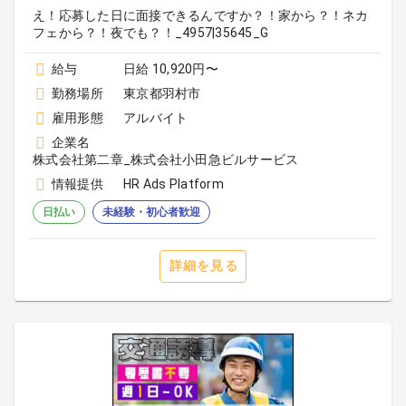
え！応募した日に面接できるんですか？！家から？！ネカ
フェから？！夜でも？！_4957|35645_G
給与
日給 10,920円〜
勤務場所
東京都羽村市
雇用形態
アルバイト
企業名
株式会社第二章_株式会社小田急ビルサービス
情報提供
HR Ads Platform
日払い
未経験・初心者歓迎
詳細を見る