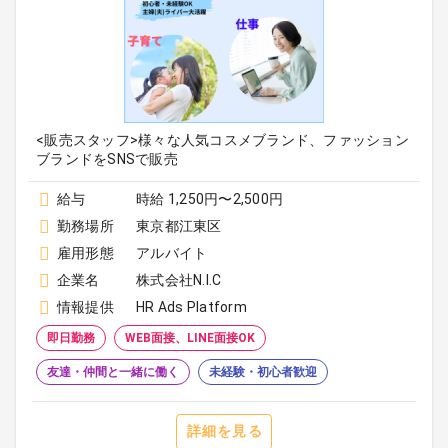
<販売スタッフ>様々な人気コスメブランド、ファッション
ブランドをSNSで販売
給与
時給 1,250円〜2,500円
勤務場所
東京都江東区
雇用形態
アルバイト
企業名
株式会社N.I.C
情報提供
HR Ads Platform
即日勤務
WEB面接、LINE面接OK
友達・仲間と一緒に働く
未経験・初心者歓迎
詳細を見る