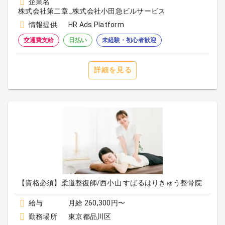
企業名
株式会社第二章_株式会社小田急ビルサービス
情報提供
HR Ads Platform
交通費支給
日払い
未経験・初心者歓迎
詳細を見る
【資格必須】柔道整復師/西小山 すばるはりきゅう整骨院
給与
月給 260,300円〜
勤務場所
東京都品川区