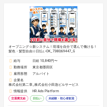
オープニング☆新システム！現場を自分で選んで働ける！
髪色・髪型自由☆日払いOK_7380|69447_G
給与
日給 10,840円〜
勤務場所
東京都墨田区
雇用形態
アルバイト
企業名
株式会社第二章_株式会社小田急ビルサービス
情報提供
HR Ads Platform
交通費支給
日払い
未経験・初心者歓迎