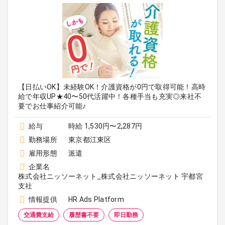
【日払いOK】未経験OK！介護資格が0円で取得可能！高時
給で年収UP★40〜50代活躍中！各種手当も充実◎来社不
要でお仕事紹介可能♪
給与
時給 1,530円〜2,287円
勤務場所
東京都江東区
雇用形態
派遣
企業名
株式会社ニッソーネット_株式会社ニッソーネット 宇都宮
支社
情報提供
HR Ads Platform
交通費支給
履歴書不要
即日勤務