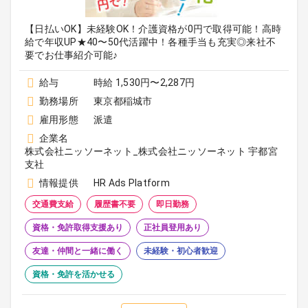
【日払いOK】未経験OK！介護資格が0円で取得可能！高時
給で年収UP★40〜50代活躍中！各種手当も充実◎来社不
要でお仕事紹介可能♪
給与
時給 1,530円〜2,287円
勤務場所
東京都稲城市
雇用形態
派遣
企業名
株式会社ニッソーネット_株式会社ニッソーネット 宇都宮
支社
情報提供
HR Ads Platform
交通費支給
履歴書不要
即日勤務
資格・免許取得支援あり
正社員登用あり
友達・仲間と一緒に働く
未経験・初心者歓迎
資格・免許を活かせる