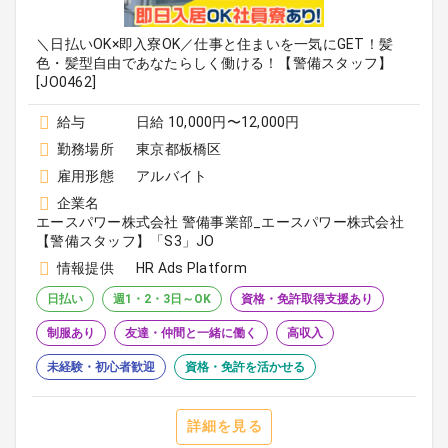
＼日払いOK×即入寮OK／仕事と住まいを一気にGET！髪
色・髪型自由であなたらしく働ける！【警備スタッフ】
[JO0462]
給与
日給 10,000円〜12,000円
勤務場所
東京都板橋区
雇用形態
アルバイト
企業名
エースパワー株式会社 警備事業部_エースパワー株式会社
【警備スタッフ】「S3」JO
情報提供
HR Ads Platform
日払い
週1・2・3日～OK
資格・免許取得支援あり
制服あり
友達・仲間と一緒に働く
高収入
未経験・初心者歓迎
資格・免許を活かせる
詳細を見る