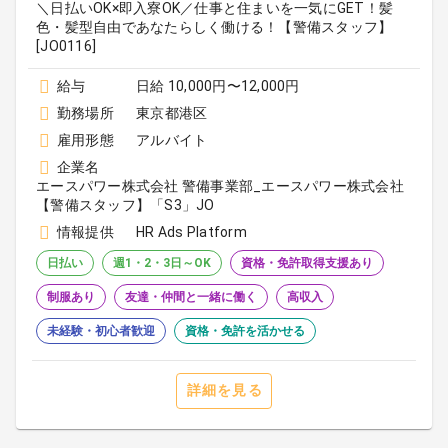
＼日払いOK×即入寮OK／仕事と住まいを一気にGET！髪
色・髪型自由であなたらしく働ける！【警備スタッフ】
[JO0116]
給与
日給 10,000円〜12,000円
勤務場所
東京都港区
雇用形態
アルバイト
企業名
エースパワー株式会社 警備事業部_エースパワー株式会社
【警備スタッフ】「S3」JO
情報提供
HR Ads Platform
日払い
週1・2・3日～OK
資格・免許取得支援あり
制服あり
友達・仲間と一緒に働く
高収入
未経験・初心者歓迎
資格・免許を活かせる
詳細を見る