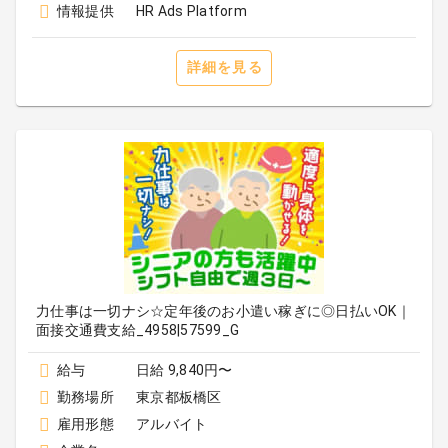
情報提供
HR Ads Platform
詳細を見る
力仕事は一切ナシ☆定年後のお小遣い稼ぎに◎日払いOK｜
面接交通費支給_4958|57599_G
給与
日給 9,840円〜
勤務場所
東京都板橋区
雇用形態
アルバイト