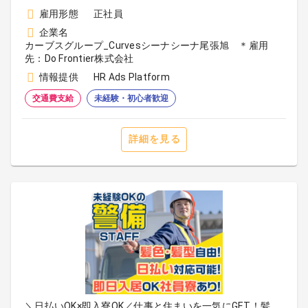
雇用形態
正社員
企業名
カーブスグループ_Curvesシーナシーナ尾張旭 ＊雇用
先：Do Frontier株式会社
情報提供
HR Ads Platform
交通費支給
未経験・初心者歓迎
詳細を見る
＼日払いOK×即入寮OK／仕事と住まいを一気にGET！髪