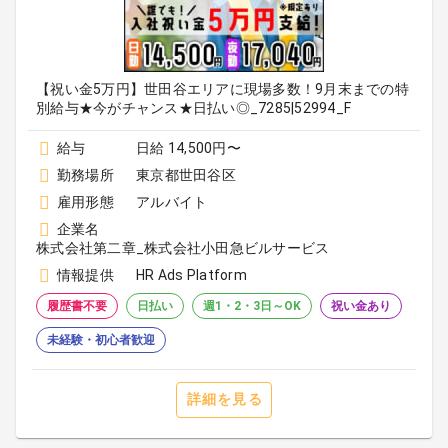
【祝い金5万円】世田谷エリアに現場多数！9月末までの特
別給与★今がチャンス★日払い◎_7285|52994_F
給与
日給 14,500円〜
勤務場所
東京都世田谷区
雇用形態
アルバイト
企業名
株式会社第二章_株式会社小田急ビルサービス
情報提供
HR Ads Platform
履歴書不要
日払い
週1・2・3日～OK
祝い金あり
未経験・初心者歓迎
詳細を見る