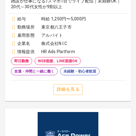
雑談が仕事になる♪スマホ1台でライブ配信｜未経験OK｜
20代～30代女性が9割以上
給与
時給 1,250円〜5,000円
勤務場所
東京都八王子市
雇用形態
アルバイト
企業名
株式会社N.I.C
情報提供
HR Ads Platform
即日勤務
WEB面接、LINE面接OK
友達・仲間と一緒に働く
未経験・初心者歓迎
詳細を見る