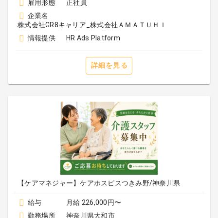
雇用形態
正社員
企業名
株式会社GR8キャリア_株式会社ＡＭＡＴＵＨＩ
情報提供
HR Ads Platform
詳細を見る
【ケアマネジャー】ケアホスピスつきみ野/神奈川県
給与
月給 226,000円〜
勤務場所
神奈川県大和市