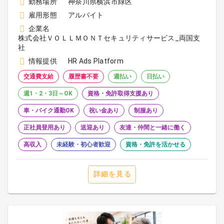
勤務場所
神奈川県横浜市緑区
雇用形態
アルバイト
企業名
株式会社ＶＯＬＬＭＯＮＴセキュリティサービス_両国支
社
情報提供
HR Ads Platform
交通費支給
履歴書不要
週払い
日払い
週1・2・3日～OK
資格・免許取得支援あり
車・バイク通勤OK
祝い金あり
制服あり
正社員登用あり
送迎あり
友達・仲間と一緒に働く
高収入
未経験・初心者歓迎
資格・免許を活かせる
詳細を見る