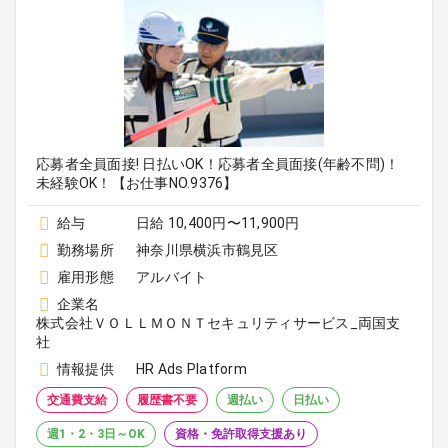
応募者全員面接! 日払いOK！応募者全員面接(年齢不問)！
未経験OK！【お仕事NO.9376】
給与
日給 10,400円〜11,900円
勤務場所
神奈川県横浜市鶴見区
雇用形態
アルバイト
企業名
株式会社ＶＯＬＬＭＯＮＴセキュリティサービス_両国支
社
情報提供
HR Ads Platform
交通費支給
履歴書不要
週払い
日払い
週1・2・3日～OK
資格・免許取得支援あり