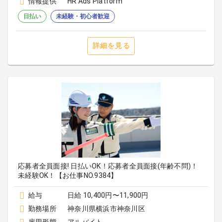
情報提供
HR Ads Platform
日払い
未経験・初心者歓迎
詳細を見る
応募者全員面接! 日払いOK！応募者全員面接(年齢不問)！
未経験OK！【お仕事NO.9384】
給与
日給 10,400円〜11,900円
勤務場所
神奈川県横浜市神奈川区