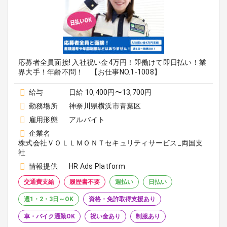
応募者全員面接! 入社祝い金4万円！即働けて即日払い！業
界大手！年齢不問！ 【お仕事NO.1-1008】
給与
日給 10,400円〜13,700円
勤務場所
神奈川県横浜市青葉区
雇用形態
アルバイト
企業名
株式会社ＶＯＬＬＭＯＮＴセキュリティサービス_両国支
社
情報提供
HR Ads Platform
交通費支給
履歴書不要
週払い
日払い
週1・2・3日～OK
資格・免許取得支援あり
車・バイク通勤OK
祝い金あり
制服あり