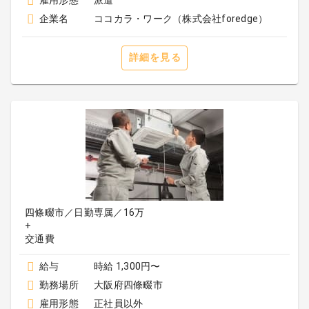
雇用形態
派遣
企業名
ココカラ・ワーク（株式会社foredge）
詳細を見る
四條畷市／日勤専属／16万
+
給与
時給 1,300円〜
勤務場所
大阪府四條畷市
雇用形態
正社員以外