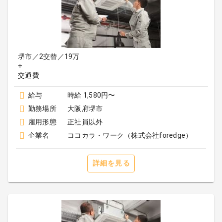
堺市／2交替／19万
+
給与
時給 1,580円〜
勤務場所
大阪府堺市
雇用形態
正社員以外
企業名
ココカラ・ワーク（株式会社foredge）
詳細を見る