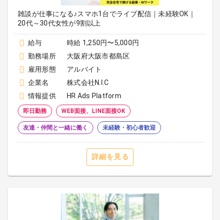
雑談が仕事になる♪スマホ1台でライブ配信｜未経験OK｜
20代～30代女性が9割以上
給与
時給 1,250円〜5,000円
勤務場所
大阪府大阪市都島区
雇用形態
アルバイト
企業名
株式会社N.I.C
情報提供
HR Ads Platform
即日勤務
WEB面接、LINE面接OK
友達・仲間と一緒に働く
未経験・初心者歓迎
詳細を見る