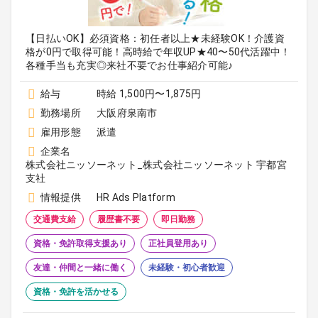
【日払いOK】必須資格：初任者以上★未経験OK！介護資
格が0円で取得可能！高時給で年収UP★40〜50代活躍中！
各種手当も充実◎来社不要でお仕事紹介可能♪
給与
時給 1,500円〜1,875円
勤務場所
大阪府泉南市
雇用形態
派遣
企業名
株式会社ニッソーネット_株式会社ニッソーネット 宇都宮
支社
情報提供
HR Ads Platform
交通費支給
履歴書不要
即日勤務
資格・免許取得支援あり
正社員登用あり
友達・仲間と一緒に働く
未経験・初心者歓迎
資格・免許を活かせる