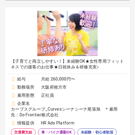
【子育てと両立しやすい！】未経験OK★女性専用フィット
ネスでの接客のお仕事★日祝休み＆研修充実♪
給与
月給 260,000円〜
勤務場所
大阪府枚方市
雇用形態
正社員
企業名
カーブスグループ_Curvesシーナシーナ尾張旭 ＊雇用
先：Do Frontier株式会社
情報提供
HR Ads Platform
交通費支給
車・バイク通勤OK
未経験・初心者歓迎