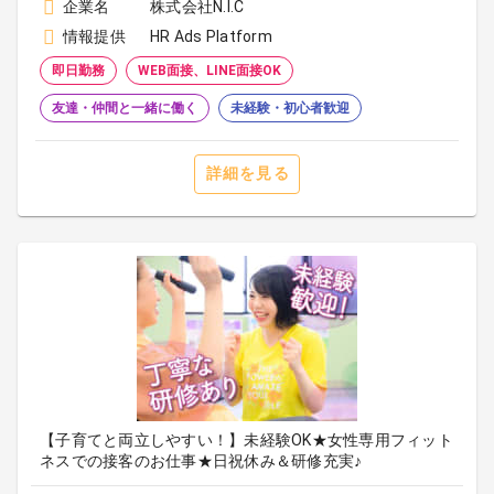
企業名
株式会社N.I.C
情報提供
HR Ads Platform
即日勤務
WEB面接、LINE面接OK
友達・仲間と一緒に働く
未経験・初心者歓迎
詳細を見る
【子育てと両立しやすい！】未経験OK★女性専用フィット
ネスでの接客のお仕事★日祝休み＆研修充実♪