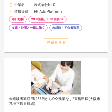
企業名
株式会社N.I.C
情報提供
HR Ads Platform
即日勤務
WEB面接、LINE面接OK
友達・仲間と一緒に働く
未経験・初心者歓迎
詳細を見る
未経験者歓迎/週2?3日からOK/残業なし/東梅田駅(大阪市
営地下鉄谷町線)