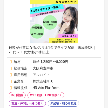
雑談が仕事になる♪スマホ1台でライブ配信｜未経験OK｜
20代～30代女性が9割以上
給与
時給 1,250円〜5,000円
勤務場所
大阪府豊中市
雇用形態
アルバイト
企業名
株式会社N.I.C
情報提供
HR Ads Platform
即日勤務
WEB面接、LINE面接OK
友達・仲間と一緒に働く
未経験・初心者歓迎