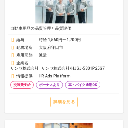
自動車用品の品質管理と品質評価
給与
時給 1,560円〜1,700円
勤務場所
大阪府守口市
雇用形態
派遣
企業名
サンワ株式会社_サンワ株式会社/HJSJ-5301P25G7
情報提供
HR Ads Platform
交通費支給
ボーナスあり
車・バイク通勤OK
詳細を見る