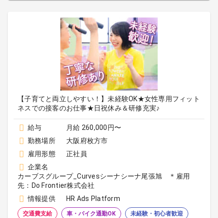
【子育てと両立しやすい！】未経験OK★女性専用フィット
ネスでの接客のお仕事★日祝休み＆研修充実♪
給与
月給 260,000円〜
勤務場所
大阪府枚方市
雇用形態
正社員
企業名
カーブスグループ_Curvesシーナシーナ尾張旭 ＊雇用
先：Do Frontier株式会社
情報提供
HR Ads Platform
交通費支給
車・バイク通勤OK
未経験・初心者歓迎