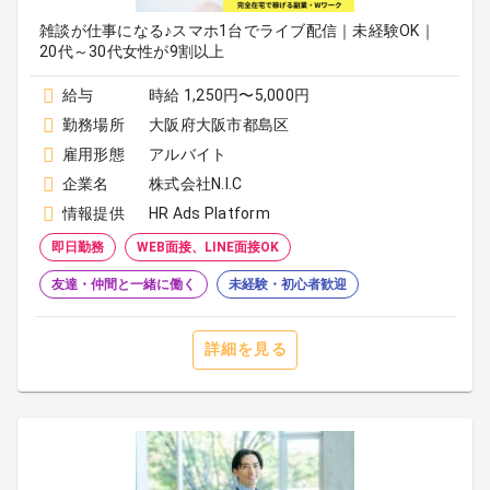
雑談が仕事になる♪スマホ1台でライブ配信｜未経験OK｜
20代～30代女性が9割以上
給与
時給 1,250円〜5,000円
勤務場所
大阪府大阪市都島区
雇用形態
アルバイト
企業名
株式会社N.I.C
情報提供
HR Ads Platform
即日勤務
WEB面接、LINE面接OK
友達・仲間と一緒に働く
未経験・初心者歓迎
詳細を見る