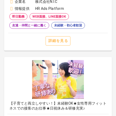
企業名
株式会社N.I.C
情報提供
HR Ads Platform
即日勤務
WEB面接、LINE面接OK
友達・仲間と一緒に働く
未経験・初心者歓迎
詳細を見る
【子育てと両立しやすい！】未経験OK★女性専用フィット
ネスでの接客のお仕事★日祝休み＆研修充実♪