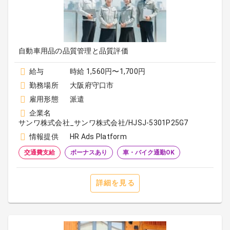
自動車用品の品質管理と品質評価
給与
時給 1,560円〜1,700円
勤務場所
大阪府守口市
雇用形態
派遣
企業名
サンワ株式会社_サンワ株式会社/HJSJ-5301P25G7
情報提供
HR Ads Platform
交通費支給
ボーナスあり
車・バイク通勤OK
詳細を見る