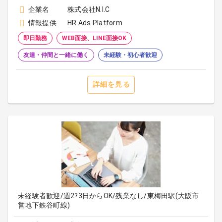
企業名
株式会社N.I.C
情報提供
HR Ads Platform
即日勤務
WEB面接、LINE面接OK
友達・仲間と一緒に働く
未経験・初心者歓迎
詳細を見る
未経験者歓迎/週2?3日からOK/残業なし/東梅田駅(大阪市
営地下鉄谷町線)