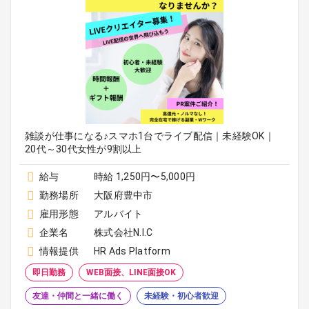
雑談が仕事になる♪スマホ1台でライブ配信｜未経験OK｜
20代～30代女性が9割以上
給与
時給 1,250円〜5,000円
勤務場所
大阪府豊中市
雇用形態
アルバイト
企業名
株式会社N.I.C
情報提供
HR Ads Platform
即日勤務
WEB面接、LINE面接OK
友達・仲間と一緒に働く
未経験・初心者歓迎