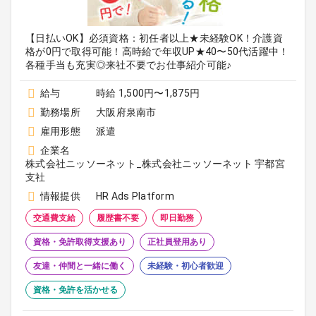
【日払いOK】必須資格：初任者以上★未経験OK！介護資
格が0円で取得可能！高時給で年収UP★40〜50代活躍中！
各種手当も充実◎来社不要でお仕事紹介可能♪
給与
時給 1,500円〜1,875円
勤務場所
大阪府泉南市
雇用形態
派遣
企業名
株式会社ニッソーネット_株式会社ニッソーネット 宇都宮
支社
情報提供
HR Ads Platform
交通費支給
履歴書不要
即日勤務
資格・免許取得支援あり
正社員登用あり
友達・仲間と一緒に働く
未経験・初心者歓迎
資格・免許を活かせる