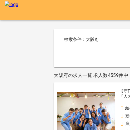
検索条件：大阪府
大阪府の求人一覧 求人数4559件中 4
【守
「人
給
勤
雇