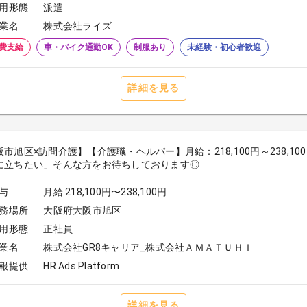
用形態
派遣
業名
株式会社ライズ
費支給
車・バイク通勤OK
制服あり
未経験・初心者歓迎
詳細を見る
阪市旭区×訪問介護】【介護職・ヘルパー】月給：218,100円～238,
に立ちたい」そんな方をお待ちしております◎
与
月給 218,100円〜238,100円
務場所
大阪府大阪市旭区
用形態
正社員
業名
株式会社GR8キャリア_株式会社ＡＭＡＴＵＨＩ
報提供
HR Ads Platform
詳細を見る