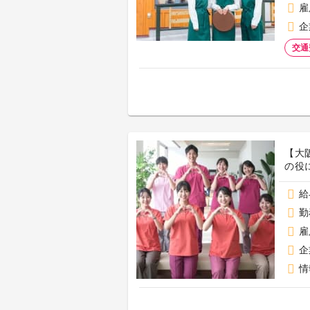
雇
企
交通
【大
の役
給
勤
雇
企
情