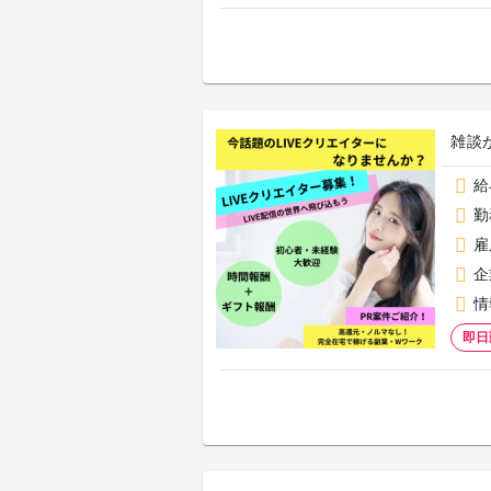
雑談
給
勤
雇
企
情
即日