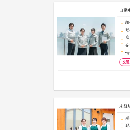
自動
給
勤
雇
企
情
交通
未経
給
勤