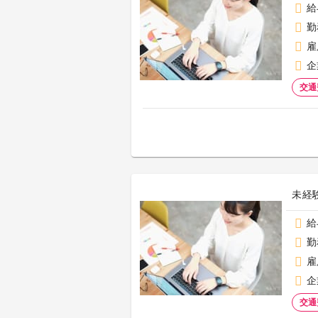
給
勤
雇
企
交通
未経
給
勤
雇
企
交通