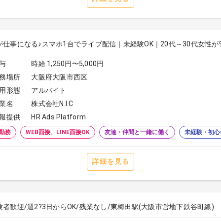
が仕事になる♪スマホ1台でライブ配信｜未経験OK｜20代～30代女性が
与
時給 1,250円〜5,000円
務場所
大阪府大阪市西区
用形態
アルバイト
業名
株式会社N.I.C
報提供
HR Ads Platform
勤務
WEB面接、LINE面接OK
友達・仲間と一緒に働く
未経験・初心
詳細を見る
験者歓迎/週2?3日からOK/残業なし/東梅田駅(大阪市営地下鉄谷町線)