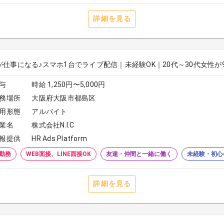
詳細を見る
が仕事になる♪スマホ1台でライブ配信｜未経験OK｜20代～30代女性が
与
時給 1,250円〜5,000円
務場所
大阪府大阪市都島区
用形態
アルバイト
業名
株式会社N.I.C
報提供
HR Ads Platform
勤務
WEB面接、LINE面接OK
友達・仲間と一緒に働く
未経験・初心
詳細を見る