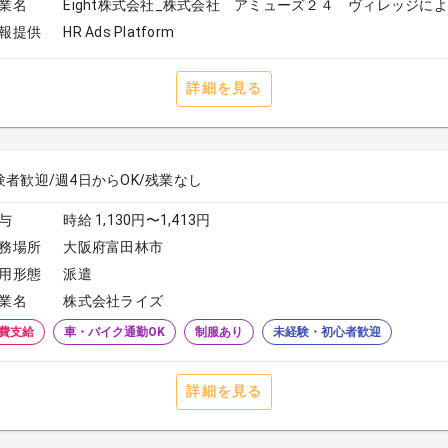
業名
Eight株式会社_株式会社 アミューズ２４ ヴィレッジに
報提供
HR Ads Platform
詳細を見る
験者歓迎/週4日からOK/残業なし
与
時給 1,130円〜1,413円
務場所
大阪府富田林市
用形態
派遣
業名
株式会社ライズ
費支給
車・バイク通勤OK
制服あり
未経験・初心者歓迎
詳細を見る