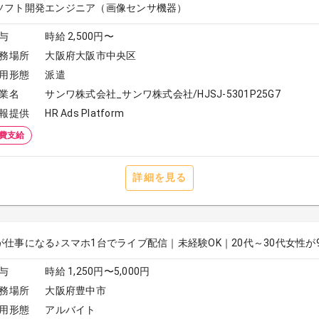
ソフト開発エンジニア（画像センサ機器）
与
時給 2,500円〜
務場所
大阪府大阪市中央区
用形態
派遣
業名
サンワ株式会社_サンワ株式会社/HJSJ-5301P25G7
報提供
HR Ads Platform
費支給
詳細を見る
が仕事になる♪スマホ1台でライブ配信｜未経験OK｜20代～30代女性が
与
時給 1,250円〜5,000円
務場所
大阪府豊中市
用形態
アルバイト