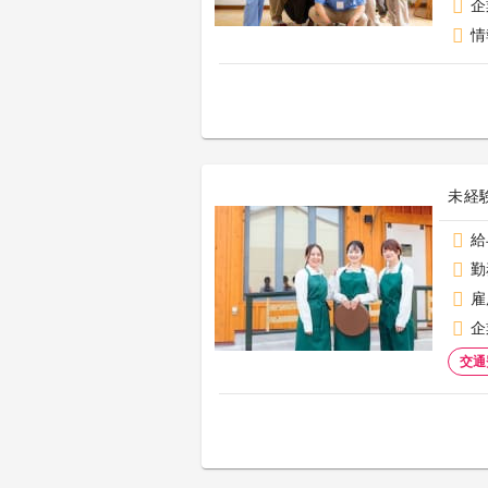
企
情
未経
給
勤
雇
企
交通