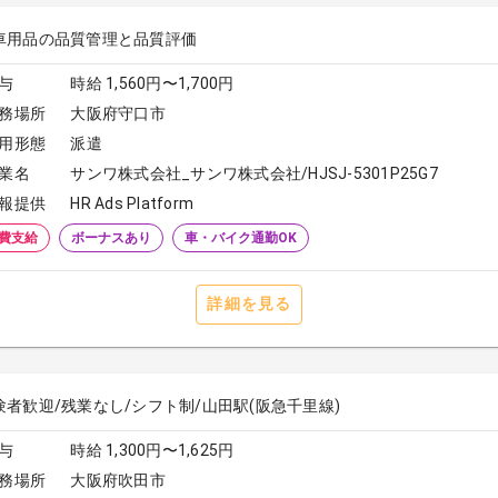
車用品の品質管理と品質評価
与
時給 1,560円〜1,700円
務場所
大阪府守口市
用形態
派遣
業名
サンワ株式会社_サンワ株式会社/HJSJ-5301P25G7
報提供
HR Ads Platform
費支給
ボーナスあり
車・バイク通勤OK
詳細を見る
験者歓迎/残業なし/シフト制/山田駅(阪急千里線)
与
時給 1,300円〜1,625円
務場所
大阪府吹田市