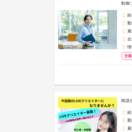
制御
給
勤
雇
企
情
交通
雑談
給
勤
雇