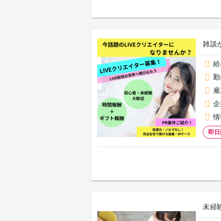
雑談
給
勤
雇
企
情
即日
未経