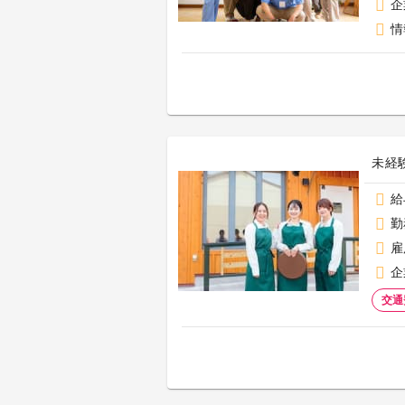
企
情
未経
給
勤
雇
企
交通