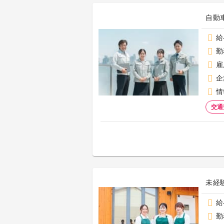
自動
給
勤
雇
企
情
交通
未経
給
勤