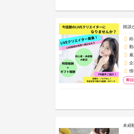
雑談
給
勤
雇
企
情
即日
未経