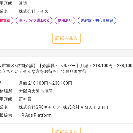
用形態
派遣
業名
株式会社ライズ
費支給
車・バイク通勤OK
制服あり
未経験・初心者歓迎
詳細を見る
阪市旭区×訪問介護】【介護職・ヘルパー】月給：218,100円～238,
に立ちたい」そんな方をお待ちしております◎
与
月給 218,100円〜238,100円
務場所
大阪府大阪市旭区
用形態
正社員
業名
株式会社GR8キャリア_株式会社ＡＭＡＴＵＨＩ
報提供
HR Ads Platform
詳細を見る