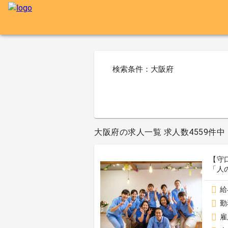
検索条件：大阪府
大阪府の求人一覧 求人数4559件中 4
【守
「人
給
勤
雇