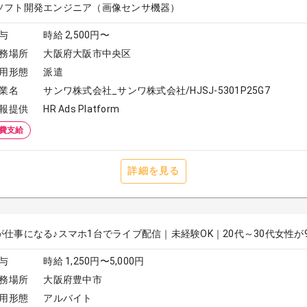
ソフト開発エンジニア（画像センサ機器）
与
時給 2,500円〜
務場所
大阪府大阪市中央区
用形態
派遣
業名
サンワ株式会社_サンワ株式会社/HJSJ-5301P25G7
報提供
HR Ads Platform
費支給
詳細を見る
が仕事になる♪スマホ1台でライブ配信｜未経験OK｜20代～30代女性が
与
時給 1,250円〜5,000円
務場所
大阪府豊中市
用形態
アルバイト