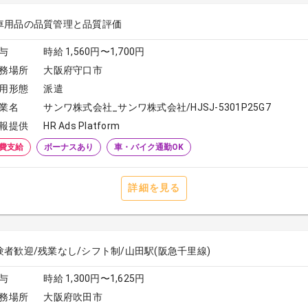
車用品の品質管理と品質評価
与
時給 1,560円〜1,700円
務場所
大阪府守口市
用形態
派遣
業名
サンワ株式会社_サンワ株式会社/HJSJ-5301P25G7
報提供
HR Ads Platform
費支給
ボーナスあり
車・バイク通勤OK
詳細を見る
験者歓迎/残業なし/シフト制/山田駅(阪急千里線)
与
時給 1,300円〜1,625円
務場所
大阪府吹田市