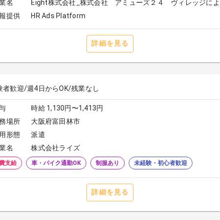
業名
Eight株式会社_株式会社 アミューズ２４ ヴィレッジに
報提供
HR Ads Platform
詳細を見る
験者歓迎/週4日からOK/残業なし
与
時給 1,130円〜1,413円
務場所
大阪府富田林市
用形態
派遣
業名
株式会社ライズ
費支給
車・バイク通勤OK
制服あり
未経験・初心者歓迎
詳細を見る