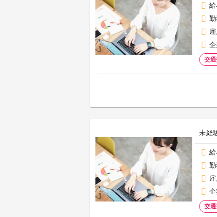
給
勤
雇
企
交通
未経
給
勤
雇
企
交通