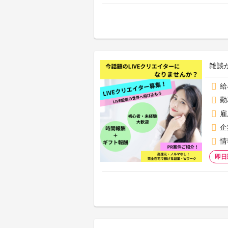
雑談
給
勤
雇
企
情
即日