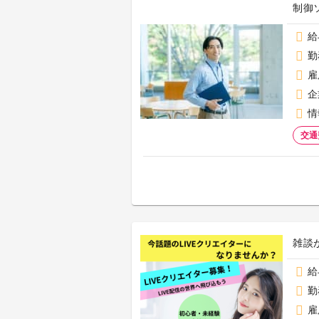
制御
給
勤
雇
企
情
交通
雑談
給
勤
雇