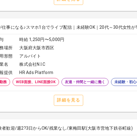
が仕事になる♪スマホ1台でライブ配信｜未経験OK｜20代～30代女性が
与
時給 1,250円〜5,000円
務場所
大阪府大阪市西区
用形態
アルバイト
業名
株式会社N.I.C
報提供
HR Ads Platform
勤務
WEB面接、LINE面接OK
友達・仲間と一緒に働く
未経験・初心
詳細を見る
験者歓迎/週2?3日からOK/残業なし/東梅田駅(大阪市営地下鉄谷町線)