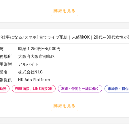
詳細を見る
が仕事になる♪スマホ1台でライブ配信｜未経験OK｜20代～30代女性が
与
時給 1,250円〜5,000円
務場所
大阪府大阪市都島区
用形態
アルバイト
業名
株式会社N.I.C
報提供
HR Ads Platform
勤務
WEB面接、LINE面接OK
友達・仲間と一緒に働く
未経験・初心
詳細を見る