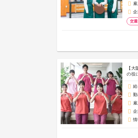
雇
企
交通
【大
の役
給
勤
雇
企
情