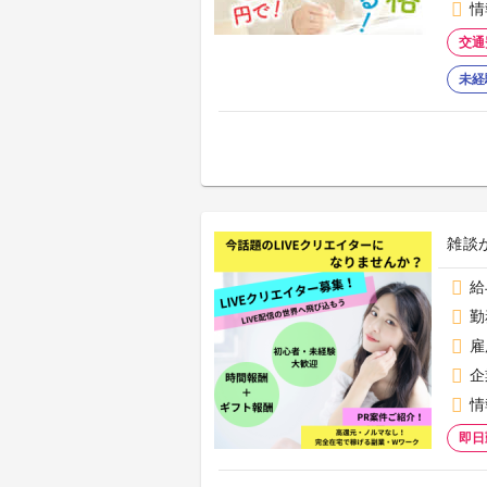
情
交通
未経
雑談
給
勤
雇
企
情
即日