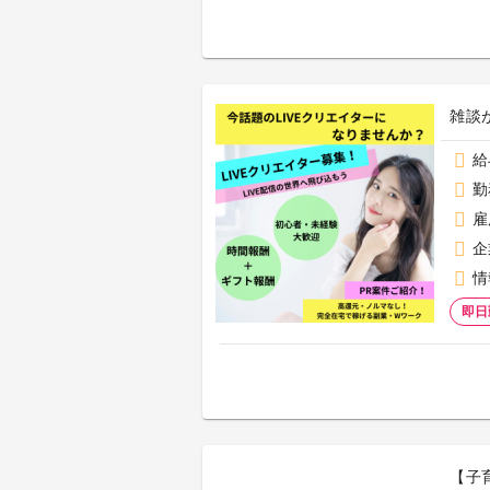
雑談
給
勤
雇
企
情
即日
【子