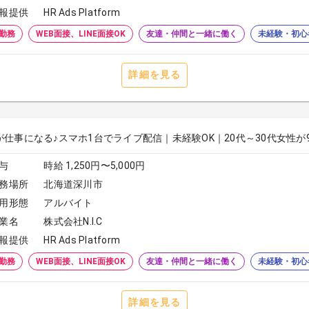
報提供
HR Ads Platform
勤務
WEB面接、LINE面接OK
友達・仲間と一緒に働く
未経験・初心
詳細を見る
が仕事になる♪スマホ1台でライブ配信｜未経験OK｜20代～30代女性が
与
時給 1,250円〜5,000円
務場所
北海道深川市
用形態
アルバイト
業名
株式会社N.I.C
報提供
HR Ads Platform
勤務
WEB面接、LINE面接OK
友達・仲間と一緒に働く
未経験・初心
詳細を見る