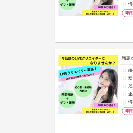
情
即日
雑談
給
勤
雇
企
情
即日