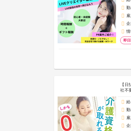
勤
雇
企
情
即日
【日
社不
給
勤
雇
企