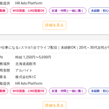
報提供
HR Ads Platform
勤務
WEB面接、LINE面接OK
友達・仲間と一緒に働く
未経験・初心
詳細を見る
が仕事になる♪スマホ1台でライブ配信｜未経験OK｜20代～30代女性が
与
時給 1,250円〜5,000円
務場所
北海道函館市
用形態
アルバイト
業名
株式会社N.I.C
報提供
HR Ads Platform
勤務
WEB面接、LINE面接OK
友達・仲間と一緒に働く
未経験・初心
詳細を見る