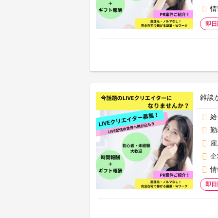
情
即日
雑談
給
勤
雇
企
情
即日