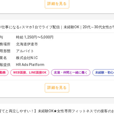
詳細を見る
が仕事になる♪スマホ1台でライブ配信｜未経験OK｜20代～30代女性が
与
時給 1,250円〜5,000円
務場所
北海道伊達市
用形態
アルバイト
業名
株式会社N.I.C
報提供
HR Ads Platform
勤務
WEB面接、LINE面接OK
友達・仲間と一緒に働く
未経験・初心
詳細を見る
育てと両立しやすい！】未経験OK★女性専用フィットネスでの接客の