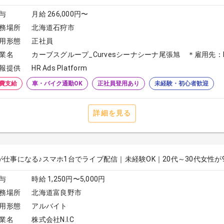
与
月給 266,000円〜
務場所
北海道石狩市
用形態
正社員
業名
カーブスグループ_Curvesシーナシーナ尾張旭 ＊雇用先：Do 
報提供
HR Ads Platform
費支給
車・バイク通勤OK
正社員登用あり
未経験・初心者歓迎
詳細を見る
が仕事になる♪スマホ1台でライブ配信｜未経験OK｜20代～30代女性が
与
時給 1,250円〜5,000円
務場所
北海道富良野市
用形態
アルバイト
業名
株式会社N.I.C