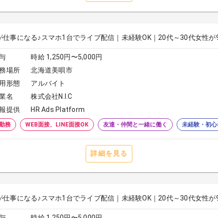
が仕事になる♪スマホ1台でライブ配信｜未経験OK｜20代～30代女性が
与
時給 1,250円〜5,000円
務場所
北海道美唄市
用形態
アルバイト
業名
株式会社N.I.C
報提供
HR Ads Platform
勤務
WEB面接、LINE面接OK
友達・仲間と一緒に働く
未経験・初心
詳細を見る
が仕事になる♪スマホ1台でライブ配信｜未経験OK｜20代～30代女性が
与
時給 1,250円〜5,000円