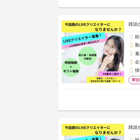
雑談
給
勤
雇
企
情
即日
雑談
給