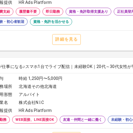
報提供
HR Ads Platform
費支給
履歴書不要
即日勤務
資格・免許取得支援あり
正社員登
験・初心者歓迎
資格・免許を活かせる
詳細を見る
が仕事になる♪スマホ1台でライブ配信｜未経験OK｜20代～30代女性が
与
時給 1,250円〜5,000円
務場所
北海道その他北海道
用形態
アルバイト
業名
株式会社N.I.C
報提供
HR Ads Platform
勤務
WEB面接、LINE面接OK
友達・仲間と一緒に働く
未経験・初心