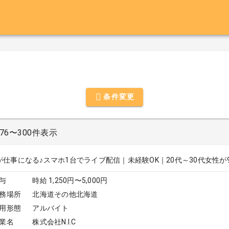
条件変更
76〜300件表示
が仕事になる♪スマホ1台でライブ配信｜未経験OK｜20代～30代女性が
与
時給 1,250円〜5,000円
務場所
北海道その他北海道
用形態
アルバイト
業名
株式会社N.I.C