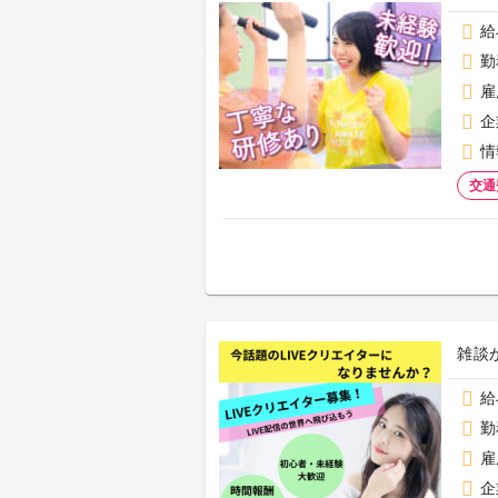
給
勤
雇
企
情
交通
雑談
給
勤
雇
企