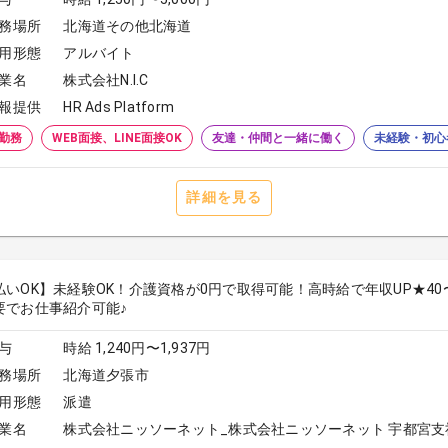
務場所
北海道その他北海道
用形態
アルバイト
業名
株式会社N.I.C
報提供
HR Ads Platform
勤務
WEB面接、LINE面接OK
友達・仲間と一緒に働く
未経験・初心
詳細を見る
払いOK】未経験OK！介護資格が0円で取得可能！高時給で年収UP★4
要でお仕事紹介可能♪
与
時給 1,240円〜1,937円
務場所
北海道夕張市
用形態
派遣
業名
株式会社ニッソーネット_株式会社ニッソーネット 宇都宮支