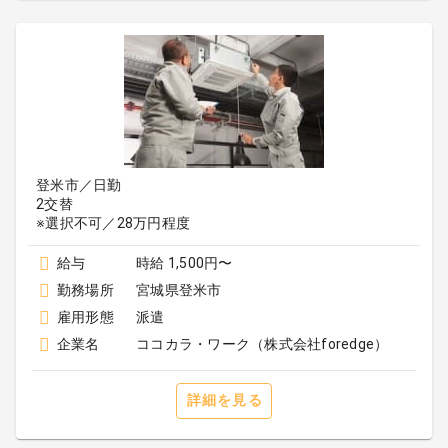
登米市／日勤
2交替
※選択不可／28万円程度
給与
時給 1,500円〜
勤務場所
宮城県登米市
雇用形態
派遣
企業名
ココカラ・ワーク（株式会社foredge）
詳細を見る