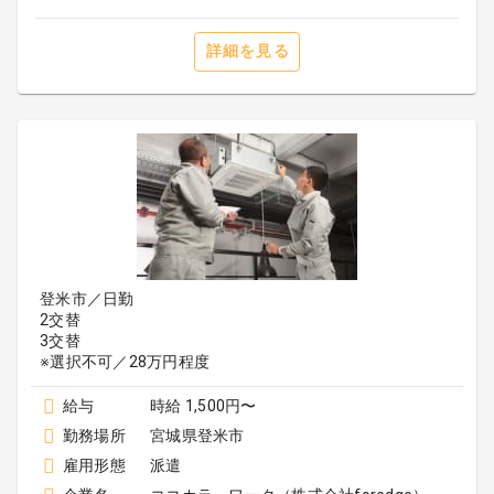
詳細を見る
登米市／日勤
2交替
3交替
※選択不可／28万円程度
給与
時給 1,500円〜
勤務場所
宮城県登米市
雇用形態
派遣