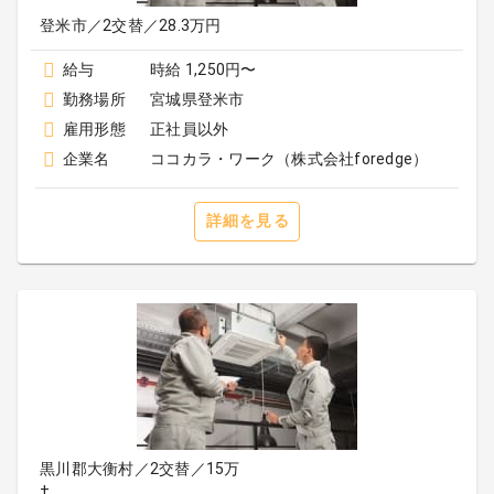
登米市／2交替／28.3万円
給与
時給 1,250円〜
勤務場所
宮城県登米市
雇用形態
正社員以外
企業名
ココカラ・ワーク（株式会社foredge）
詳細を見る
黒川郡大衡村／2交替／15万
+