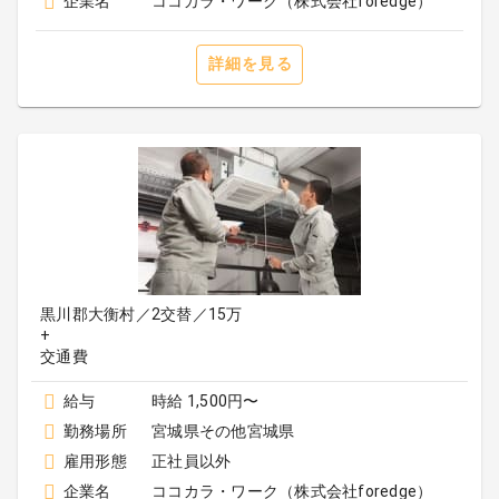
企業名
ココカラ・ワーク（株式会社foredge）
詳細を見る
黒川郡大衡村／2交替／15万
+
給与
時給 1,500円〜
勤務場所
宮城県その他宮城県
雇用形態
正社員以外
企業名
ココカラ・ワーク（株式会社foredge）