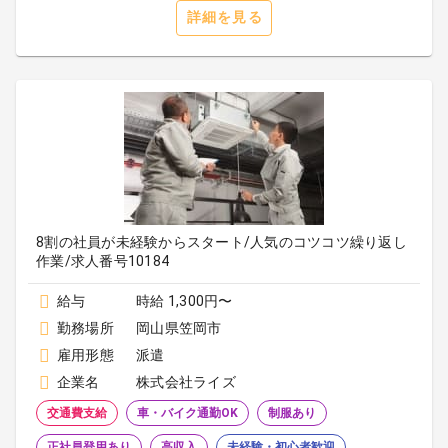
詳細を見る
8割の社員が未経験からスタート/人気のコツコツ繰り返し
作業/求人番号10184
給与
時給 1,300円〜
勤務場所
岡山県笠岡市
雇用形態
派遣
企業名
株式会社ライズ
交通費支給
車・バイク通勤OK
制服あり
正社員登用あり
高収入
未経験・初心者歓迎