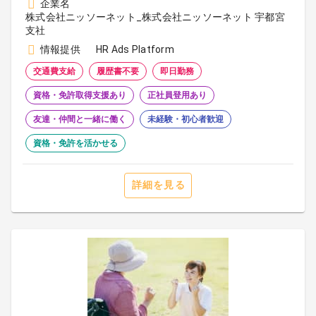
企業名
株式会社ニッソーネット_株式会社ニッソーネット 宇都宮
支社
情報提供
HR Ads Platform
交通費支給
履歴書不要
即日勤務
資格・免許取得支援あり
正社員登用あり
友達・仲間と一緒に働く
未経験・初心者歓迎
資格・免許を活かせる
詳細を見る