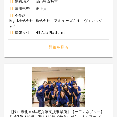
勤務場所
岡山県倉敷市
雇用形態
正社員
企業名
Eight株式会社_株式会社 アミューズ２４ ヴィレッジに
よん
情報提供
HR Ads Platform
詳細を見る
【岡山市北区×居宅介護支援事業所】【ケアマネジャー】
月給245,850円～255,850円／働きながらスキルアップ！