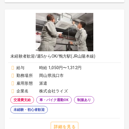
未経験者歓迎/週5からOK/鴨方駅(JR山陽本線)
給与
時給 1,050円〜1,312円
勤務場所
岡山県浅口市
雇用形態
派遣
企業名
株式会社ライズ
交通費支給
車・バイク通勤OK
制服あり
未経験・初心者歓迎
詳細を見る