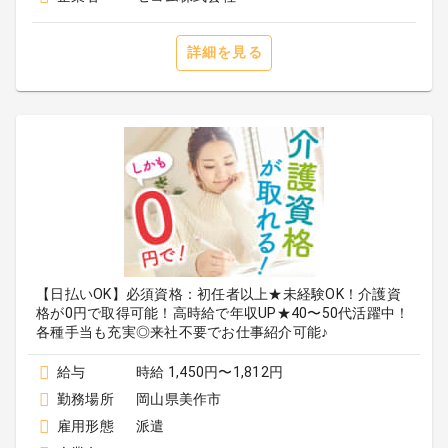
詳細を見る
【日払いOK】必須資格：初任者以上★未経験OK！介護資
格が0円で取得可能！高時給で年収UP★40〜50代活躍中！
各種手当も充実◎来社不要でお仕事紹介可能♪
給与
時給 1,450円〜1,812円
勤務場所
岡山県美作市
雇用形態
派遣