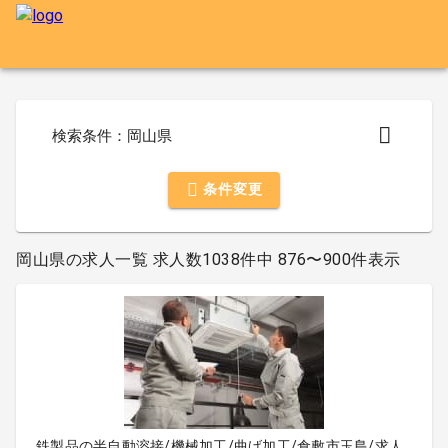
検索条件：岡山県
条件変更
岡山県の求人一覧 求人数1038件中 876〜900件表示
鉄製品の半自動溶接/機械加工/曲げ加工/倉敷市玉島/求人