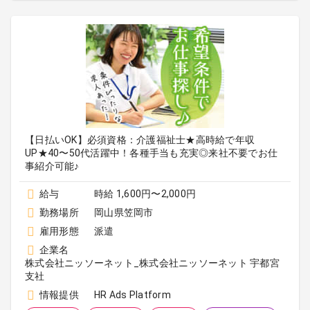
【日払いOK】必須資格：介護福祉士★高時給で年収
UP★40〜50代活躍中！各種手当も充実◎来社不要でお仕
事紹介可能♪
給与
時給 1,600円〜2,000円
勤務場所
岡山県笠岡市
雇用形態
派遣
企業名
株式会社ニッソーネット_株式会社ニッソーネット 宇都宮
支社
情報提供
HR Ads Platform