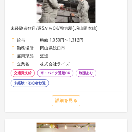
未経験者歓迎/週5からOK/鴨方駅(JR山陽本線)
給与
時給 1,050円〜1,312円
勤務場所
岡山県浅口市
雇用形態
派遣
企業名
株式会社ライズ
交通費支給
車・バイク通勤OK
制服あり
未経験・初心者歓迎
詳細を見る