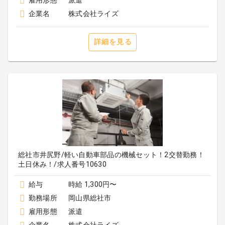
雇用形態
派遣
企業名
株式会社ライズ
詳細を見る
総社市井尻野/軽い自動車部品の機械セット！2交替勤務！
土日休み！/求人番号10630
給与
時給 1,300円〜
勤務場所
岡山県総社市
雇用形態
派遣