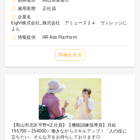
勤務場所
岡山県倉敷市
雇用形態
正社員
企業名
Eight株式会社_株式会社 アミューズ２４ ヴィレッジに
よん
情報提供
HR Ads Platform
詳細を見る
【岡山市北区平野×正社員】【機能訓練指導員】月給
195700～254000／働きながらスキルアップ！「人の役に
立ちたい」そんな方をお待ちしております◎