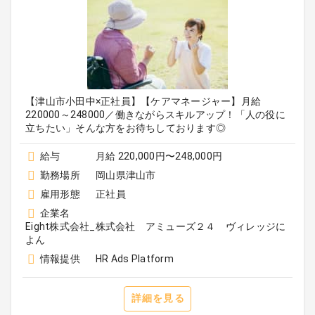
【津山市小田中×正社員】【ケアマネージャー】月給
220000～248000／働きながらスキルアップ！「人の役に
立ちたい」そんな方をお待ちしております◎
給与
月給 220,000円〜248,000円
勤務場所
岡山県津山市
雇用形態
正社員
企業名
Eight株式会社_株式会社 アミューズ２４ ヴィレッジに
よん
情報提供
HR Ads Platform
詳細を見る