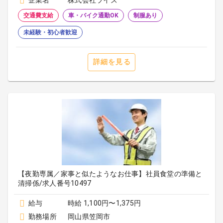
企業名
株式会社ライズ
交通費支給
車・バイク通勤OK
制服あり
未経験・初心者歓迎
詳細を見る
【夜勤専属／家事と似たようなお仕事】社員食堂の準備と
清掃係/求人番号10497
給与
時給 1,100円〜1,375円
勤務場所
岡山県笠岡市