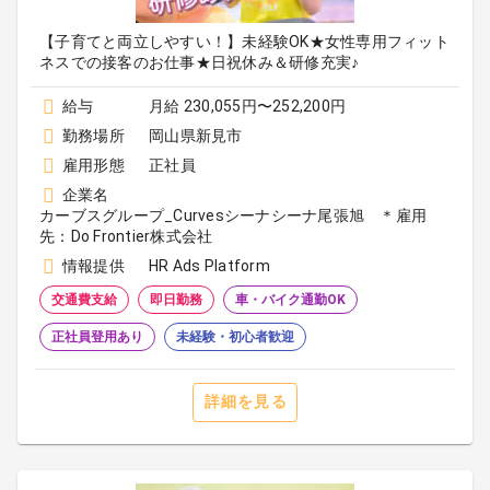
【子育てと両立しやすい！】未経験OK★女性専用フィット
ネスでの接客のお仕事★日祝休み＆研修充実♪
給与
月給 230,055円〜252,200円
勤務場所
岡山県新見市
雇用形態
正社員
企業名
カーブスグループ_Curvesシーナシーナ尾張旭 ＊雇用
先：Do Frontier株式会社
情報提供
HR Ads Platform
交通費支給
即日勤務
車・バイク通勤OK
正社員登用あり
未経験・初心者歓迎
詳細を見る