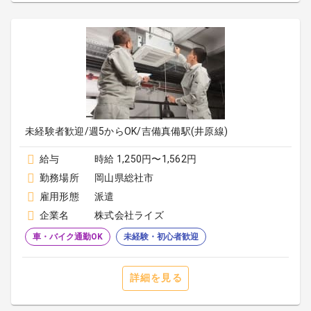
未経験者歓迎/週5からOK/吉備真備駅(井原線)
給与
時給 1,250円〜1,562円
勤務場所
岡山県総社市
雇用形態
派遣
企業名
株式会社ライズ
車・バイク通勤OK
未経験・初心者歓迎
詳細を見る