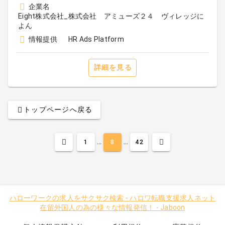
企業名
Eight株式会社_株式会社 アミューズ２４ ヴィレッジに
よん
情報提供
HR Ads Platform
詳細を見る
トップページへ戻る
...
...
1
8
42
ハローワークの求人をサクサク検索
-
ハロワ転職支援求人ネット
在留外国人の為の様々な情報発信！
-
Jaboon