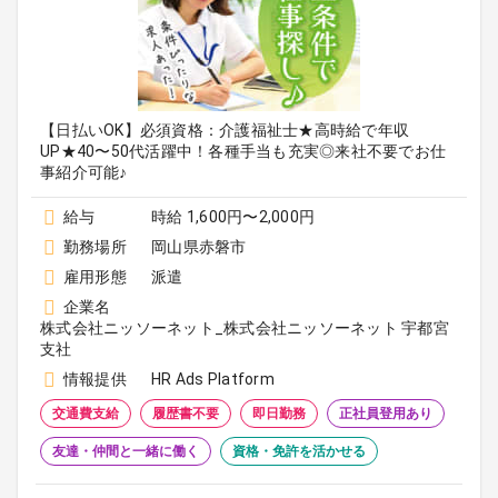
【日払いOK】必須資格：介護福祉士★高時給で年収
UP★40〜50代活躍中！各種手当も充実◎来社不要でお仕
事紹介可能♪
給与
時給 1,600円〜2,000円
勤務場所
岡山県赤磐市
雇用形態
派遣
企業名
株式会社ニッソーネット_株式会社ニッソーネット 宇都宮
支社
情報提供
HR Ads Platform
交通費支給
履歴書不要
即日勤務
正社員登用あり
友達・仲間と一緒に働く
資格・免許を活かせる