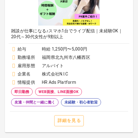
雑談が仕事になる♪スマホ1台でライブ配信｜未経験OK｜
20代～30代女性が9割以上
給与
時給 1,250円〜5,000円
勤務場所
福岡県北九州市八幡西区
雇用形態
アルバイト
企業名
株式会社N.I.C
情報提供
HR Ads Platform
即日勤務
WEB面接、LINE面接OK
友達・仲間と一緒に働く
未経験・初心者歓迎
詳細を見る