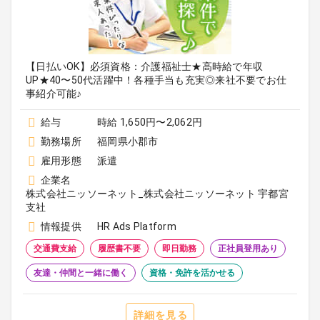
【日払いOK】必須資格：介護福祉士★高時給で年収
UP★40〜50代活躍中！各種手当も充実◎来社不要でお仕
事紹介可能♪
給与
時給 1,650円〜2,062円
勤務場所
福岡県小郡市
雇用形態
派遣
企業名
株式会社ニッソーネット_株式会社ニッソーネット 宇都宮
支社
情報提供
HR Ads Platform
交通費支給
履歴書不要
即日勤務
正社員登用あり
友達・仲間と一緒に働く
資格・免許を活かせる
詳細を見る