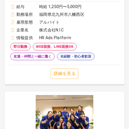
給与
時給 1,250円〜5,000円
勤務場所
福岡県北九州市八幡西区
雇用形態
アルバイト
企業名
株式会社N.I.C
情報提供
HR Ads Platform
即日勤務
WEB面接、LINE面接OK
友達・仲間と一緒に働く
未経験・初心者歓迎
詳細を見る