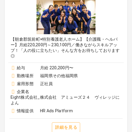
【朝倉郡筑前町×特別養護老人ホーム】【介護職・ヘルパ
ー】月給220,200円～230,100円／働きながらスキルアッ
プ！「人の役に立ちたい」そんな方をお待ちしております
◎
給与
月給 220,200円〜
勤務場所
福岡県その他福岡県
雇用形態
正社員
企業名
Eight株式会社_株式会社 アミューズ２４ ヴィレッジに
よん
情報提供
HR Ads Platform
詳細を見る