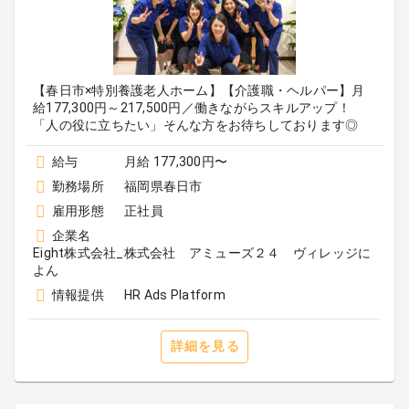
【春日市×特別養護老人ホーム】【介護職・ヘルパー】月
給177,300円～217,500円／働きながらスキルアップ！
「人の役に立ちたい」そんな方をお待ちしております◎
給与
月給 177,300円〜
勤務場所
福岡県春日市
雇用形態
正社員
企業名
Eight株式会社_株式会社 アミューズ２４ ヴィレッジに
よん
情報提供
HR Ads Platform
詳細を見る