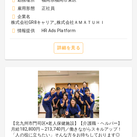
勤務場所
福岡県福岡市東区
雇用形態
正社員
企業名
株式会社GR8キャリア_株式会社ＡＭＡＴＵＨＩ
情報提供
HR Ads Platform
詳細を見る
【北九州市門司区×老人保健施設】【介護職・ヘルパー】
月給182,800円～213,740円／働きながらスキルアップ！
「人の役に立ちたい」そんな方をお待ちしております◎