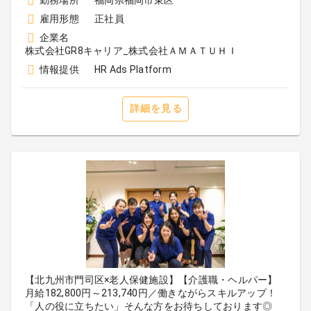
勤務場所
福岡県福岡市東区
雇用形態
正社員
企業名
株式会社GR8キャリア_株式会社ＡＭＡＴＵＨＩ
情報提供
HR Ads Platform
詳細を見る
【北九州市門司区×老人保健施設】【介護職・ヘルパー】
月給182,800円～213,740円／働きながらスキルアップ！
「人の役に立ちたい」そんな方をお待ちしております◎