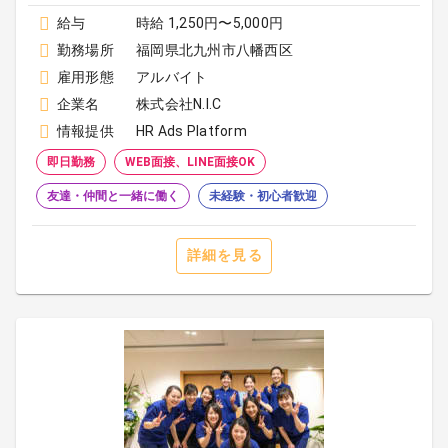
給与
時給 1,250円〜5,000円
勤務場所
福岡県北九州市八幡西区
雇用形態
アルバイト
企業名
株式会社N.I.C
情報提供
HR Ads Platform
即日勤務
WEB面接、LINE面接OK
友達・仲間と一緒に働く
未経験・初心者歓迎
詳細を見る