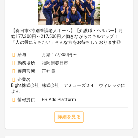
【春日市×特別養護老人ホーム】【介護職・ヘルパー】月
給177,300円～217,500円／働きながらスキルアップ！
「人の役に立ちたい」そんな方をお待ちしております◎
給与
月給 177,300円〜
勤務場所
福岡県春日市
雇用形態
正社員
企業名
Eight株式会社_株式会社 アミューズ２４ ヴィレッジに
よん
情報提供
HR Ads Platform
詳細を見る