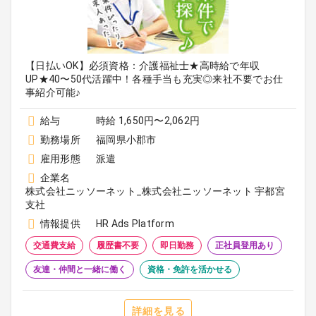
【日払いOK】必須資格：介護福祉士★高時給で年収
UP★40〜50代活躍中！各種手当も充実◎来社不要でお仕
事紹介可能♪
給与
時給 1,650円〜2,062円
勤務場所
福岡県小郡市
雇用形態
派遣
企業名
株式会社ニッソーネット_株式会社ニッソーネット 宇都宮
支社
情報提供
HR Ads Platform
交通費支給
履歴書不要
即日勤務
正社員登用あり
友達・仲間と一緒に働く
資格・免許を活かせる
詳細を見る