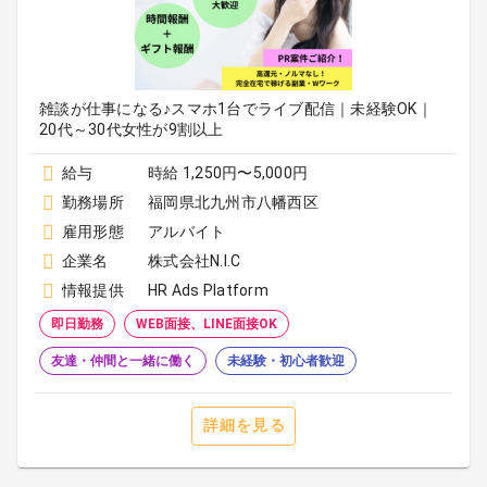
雑談が仕事になる♪スマホ1台でライブ配信｜未経験OK｜
20代～30代女性が9割以上
給与
時給 1,250円〜5,000円
勤務場所
福岡県北九州市八幡西区
雇用形態
アルバイト
企業名
株式会社N.I.C
情報提供
HR Ads Platform
即日勤務
WEB面接、LINE面接OK
友達・仲間と一緒に働く
未経験・初心者歓迎
詳細を見る