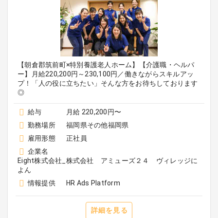
【朝倉郡筑前町×特別養護老人ホーム】【介護職・ヘルパ
ー】月給220,200円～230,100円／働きながらスキルアッ
プ！「人の役に立ちたい」そんな方をお待ちしております
◎
給与
月給 220,200円〜
勤務場所
福岡県その他福岡県
雇用形態
正社員
企業名
Eight株式会社_株式会社 アミューズ２４ ヴィレッジに
よん
情報提供
HR Ads Platform
詳細を見る