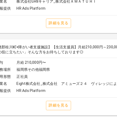
業名
株式会社GR8キャリア_株式会社ＡＭＡＴＵＨＩ
報提供
HR Ads Platform
詳細を見る
穂郡桂川町×障がい者支援施設】【生活支援員】月給210,000円～230
の役に立ちたい」そんな方をお待ちしております◎
与
月給 210,000円〜
務場所
福岡県その他福岡県
用形態
正社員
業名
Eight株式会社_株式会社 アミューズ２４ ヴィレッジに
報提供
HR Ads Platform
詳細を見る