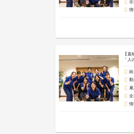
企
情
【嘉
「人
給
勤
雇
企
情