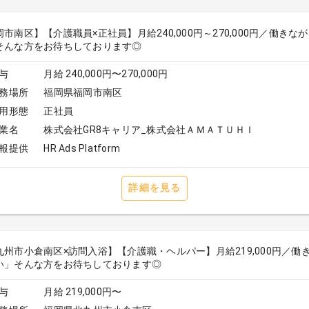
岡市南区】【介護職員×正社員】月給240,000円～270,000円／働
そんな方をお待ちしております◎
与
月給 240,000円〜270,000円
務場所
福岡県福岡市南区
用形態
正社員
業名
株式会社GR8キャリア_株式会社ＡＭＡＴＵＨＩ
報提供
HR Ads Platform
詳細を見る
九州市小倉南区×訪問入浴】【介護職・ヘルパー】月給219,000円／
い」そんな方をお待ちしております◎
与
月給 219,000円〜