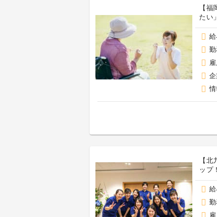
【福
たい
給
勤
雇
企
情
【北
ップ
給
勤
雇