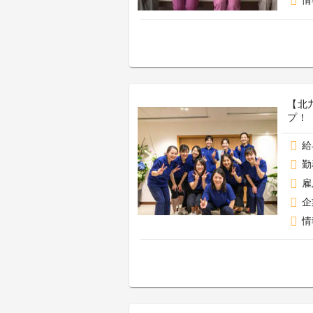
情
【北
プ！
給
勤
雇
企
情