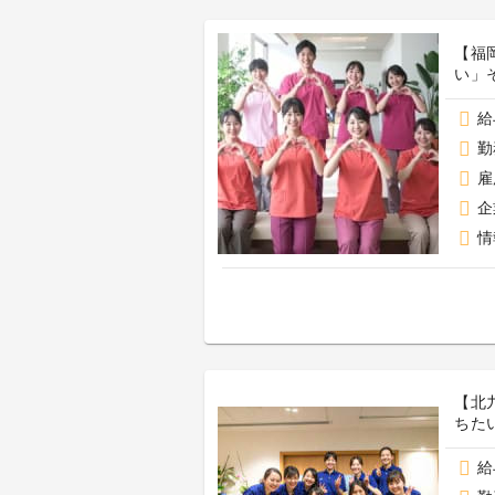
【福
い」
給
勤
雇
企
情
【北
ちた
給