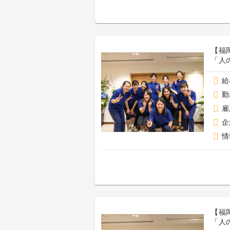
【福
「人
給
勤
雇
企
情
【福
「人