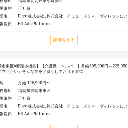
務場所
福岡県北九州市小倉南区
用形態
正社員
業名
Eight株式会社_株式会社 アミューズ２４ ヴィレッジに
報提供
HR Ads Platform
詳細を見る
岡市東区×看護多機能】【介護職・ヘルパー】月給195,900円～225,
に立ちたい」そんな方をお待ちしております◎
与
月給 195,900円〜
務場所
福岡県福岡市東区
用形態
正社員
業名
Eight株式会社_株式会社 アミューズ２４ ヴィレッジに
報提供
HR Ads Platform