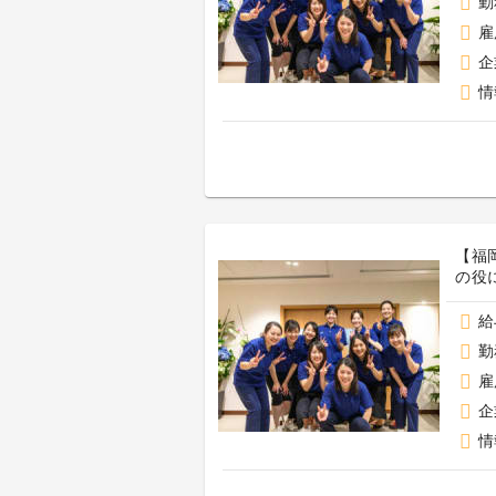
勤
雇
企
情
【福
の役
給
勤
雇
企
情