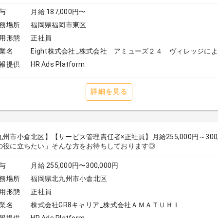
与
月給 187,000円〜
務場所
福岡県福岡市東区
用形態
正社員
業名
Eight株式会社_株式会社 アミューズ２４ ヴィレッジに
報提供
HR Ads Platform
詳細を見る
九州市小倉北区】【サービス管理責任者×正社員】月給255,000円～30
の役に立ちたい」そんな方をお待ちしております◎
与
月給 255,000円〜300,000円
務場所
福岡県北九州市小倉北区
用形態
正社員
業名
株式会社GR8キャリア_株式会社ＡＭＡＴＵＨＩ