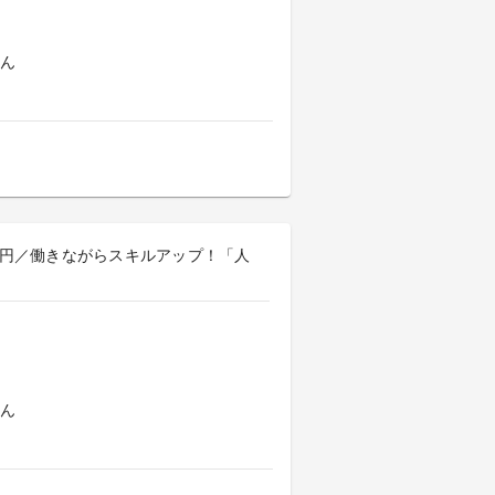
よん
350円／働きながらスキルアップ！「人
よん