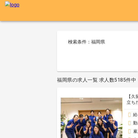
検索条件：福岡県
福岡県の求人一覧 求人数5185件中 1
【久
立ち
給
勤
雇