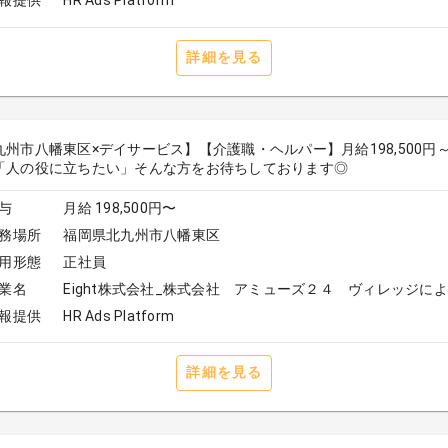
報提供
HR Ads Platform
詳細を見る
九州市八幡東区×デイサービス】【介護職・ヘルパー】月給198,500円～
「人の役に立ちたい」そんな方をお待ちしております◎
与
月給 198,500円〜
務場所
福岡県北九州市八幡東区
用形態
正社員
業名
Eight株式会社_株式会社 アミューズ２４ ヴィレッジに
報提供
HR Ads Platform
詳細を見る