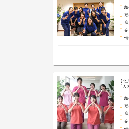
給
勤
雇
企
情
【北
「人
給
勤
雇
企