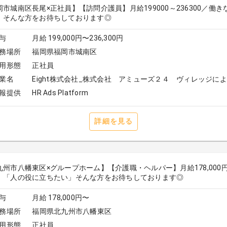
岡市城南区長尾×正社員】【訪問介護員】月給199000～236300／
」そんな方をお待ちしております◎
与
月給 199,000円〜236,300円
務場所
福岡県福岡市城南区
用形態
正社員
業名
Eight株式会社_株式会社 アミューズ２４ ヴィレッジに
報提供
HR Ads Platform
詳細を見る
九州市八幡東区×グループホーム】【介護職・ヘルパー】月給178,000円
！「人の役に立ちたい」そんな方をお待ちしております◎
与
月給 178,000円〜
務場所
福岡県北九州市八幡東区
用形態
正社員