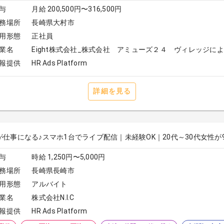
与
月給 200,500円〜316,500円
務場所
長崎県大村市
用形態
正社員
業名
Eight株式会社_株式会社 アミューズ２４ ヴィレッジに
報提供
HR Ads Platform
詳細を見る
が仕事になる♪スマホ1台でライブ配信｜未経験OK｜20代～30代女性が
与
時給 1,250円〜5,000円
務場所
長崎県長崎市
用形態
アルバイト
業名
株式会社N.I.C
報提供
HR Ads Platform