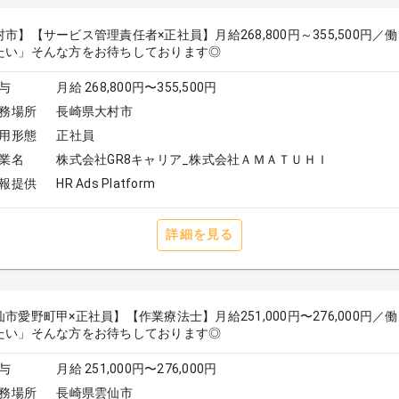
村市】【サービス管理責任者×正社員】月給268,800円～355,500
たい」そんな方をお待ちしております◎
与
月給 268,800円〜355,500円
務場所
長崎県大村市
用形態
正社員
業名
株式会社GR8キャリア_株式会社ＡＭＡＴＵＨＩ
報提供
HR Ads Platform
詳細を見る
仙市愛野町甲×正社員】【作業療法士】月給251,000円〜276,000
たい」そんな方をお待ちしております◎
与
月給 251,000円〜276,000円
務場所
長崎県雲仙市