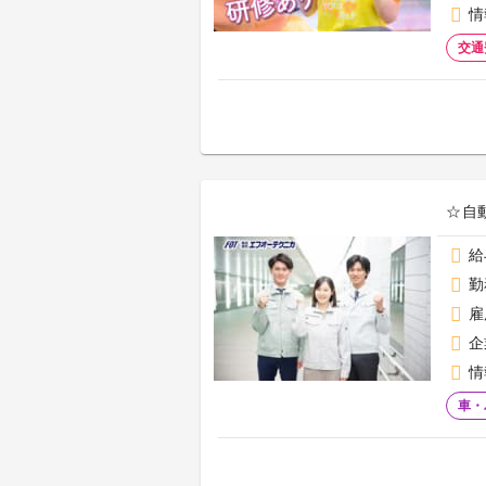
情
交通
☆自
給
勤
雇
企
情
車・