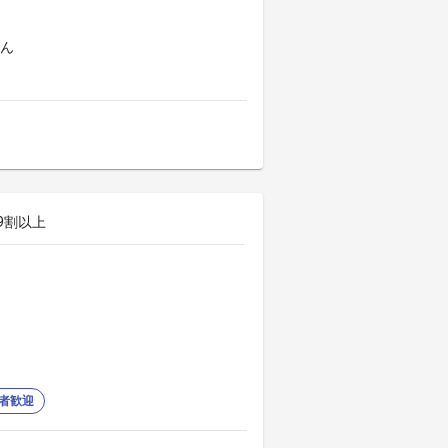
よん
9割以上
者歓迎