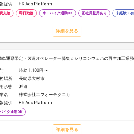
報提供
HR Ads Platform
費支給
即日勤務
車・バイク通勤OK
正社員登用あり
未経験・初
詳細を見る
動車通勤限定・製造オペレーター募集☆シリコンウェハの再生加工業務
与
時給 1,100円〜
務場所
長崎県大村市
用形態
派遣
業名
株式会社エフオーテクニカ
報提供
HR Ads Platform
バイク通勤OK
詳細を見る