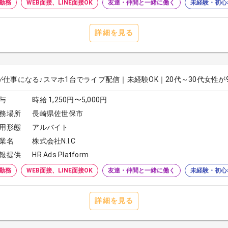
勤務
WEB面接、LINE面接OK
友達・仲間と一緒に働く
未経験・初心
詳細を見る
が仕事になる♪スマホ1台でライブ配信｜未経験OK｜20代～30代女性が
与
時給 1,250円〜5,000円
務場所
長崎県佐世保市
用形態
アルバイト
業名
株式会社N.I.C
報提供
HR Ads Platform
勤務
WEB面接、LINE面接OK
友達・仲間と一緒に働く
未経験・初心
詳細を見る