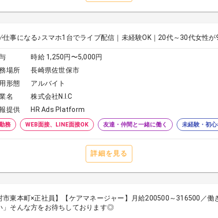
が仕事になる♪スマホ1台でライブ配信｜未経験OK｜20代～30代女性が
与
時給 1,250円〜5,000円
務場所
長崎県佐世保市
用形態
アルバイト
業名
株式会社N.I.C
報提供
HR Ads Platform
勤務
WEB面接、LINE面接OK
友達・仲間と一緒に働く
未経験・初心
詳細を見る
村市東本町×正社員】【ケアマネージャー】月給200500～316500
い」そんな方をお待ちしております◎