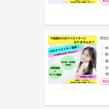
即日
雑談
給
勤
雇
企
情
即日