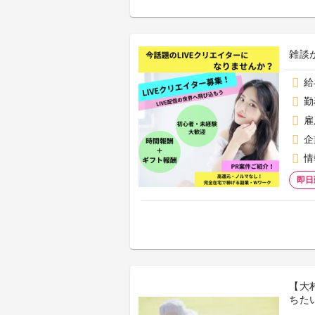
雑談
給
勤
雇
企
情
即日
【大
ちた