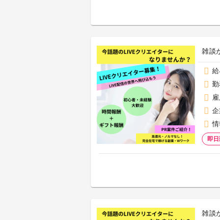
雑談
給
勤
雇
企
情
即日
雑談