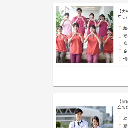
【大
立ち
給
勤
雇
企
情
【雲
立ち
給
勤