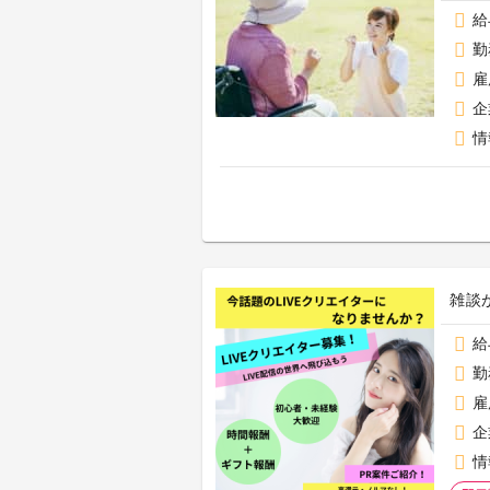
給
勤
雇
企
情
雑談
給
勤
雇
企
情