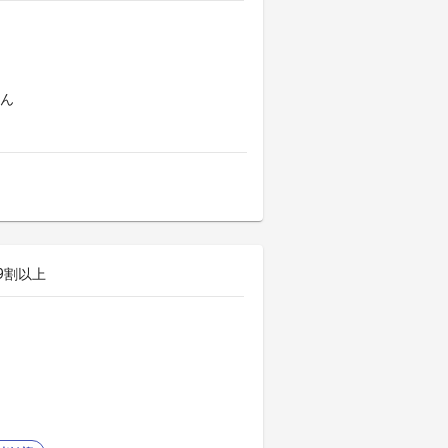
よん
9割以上