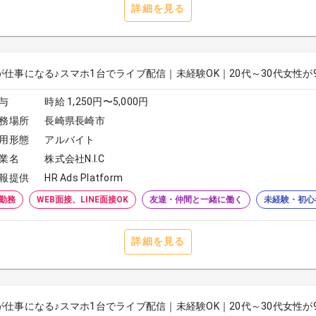
詳細を見る
が仕事になる♪スマホ1台でライブ配信｜未経験OK｜20代～30代女性が
与
時給 1,250円〜5,000円
務場所
長崎県長崎市
用形態
アルバイト
業名
株式会社N.I.C
報提供
HR Ads Platform
勤務
WEB面接、LINE面接OK
友達・仲間と一緒に働く
未経験・初心
詳細を見る
が仕事になる♪スマホ1台でライブ配信｜未経験OK｜20代～30代女性が