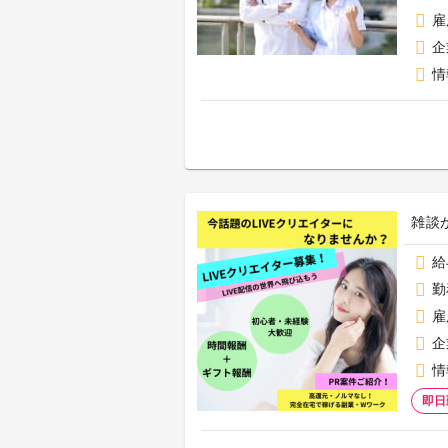
雇
企
情
雑談
給
勤
雇
企
情
即日