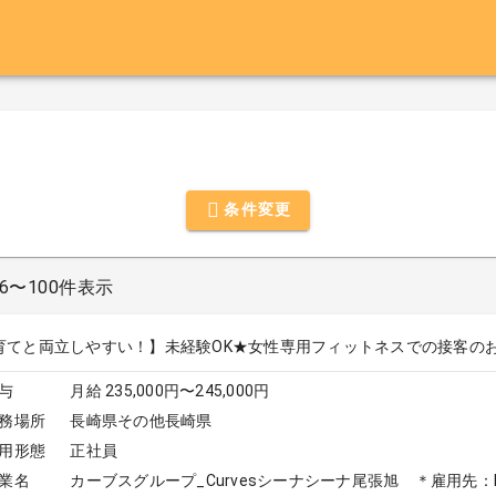
条件変更
6〜100件表示
育てと両立しやすい！】未経験OK★女性専用フィットネスでの接客の
与
月給 235,000円〜245,000円
務場所
長崎県その他長崎県
用形態
正社員
業名
カーブスグループ_Curvesシーナシーナ尾張旭 ＊雇用先：Do 