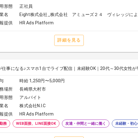
用形態
正社員
業名
Eight株式会社_株式会社 アミューズ２４ ヴィレッジに
報提供
HR Ads Platform
詳細を見る
が仕事になる♪スマホ1台でライブ配信｜未経験OK｜20代～30代女性が
与
時給 1,250円〜5,000円
務場所
長崎県大村市
用形態
アルバイト
業名
株式会社N.I.C
報提供
HR Ads Platform
勤務
WEB面接、LINE面接OK
友達・仲間と一緒に働く
未経験・初心