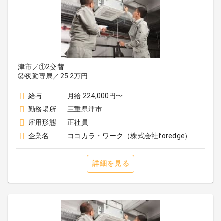
津市／①2交替
②夜勤専属／25.2万円
給与
月給 224,000円〜
勤務場所
三重県津市
雇用形態
正社員
企業名
ココカラ・ワーク（株式会社foredge）
詳細を見る