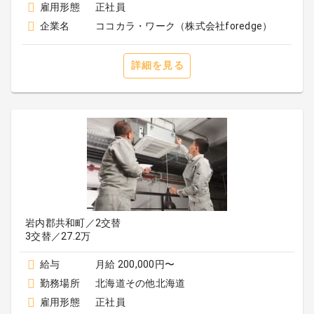
雇用形態
正社員
企業名
ココカラ・ワーク（株式会社foredge）
詳細を見る
岩内郡共和町／2交替
3交替／27.2万
給与
月給 200,000円〜
勤務場所
北海道その他北海道
雇用形態
正社員