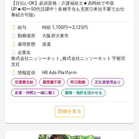
【日払いOK】必須資格：介護福祉士★高時給で年収
UP★40〜50代活躍中！各種手当も充実◎来社不要でお仕
事紹介可能♪
給与
時給 1,700円〜2,125円
勤務場所
大阪府大東市
雇用形態
派遣
企業名
株式会社ニッソーネット_株式会社ニッソーネット 宇都宮
支社
情報提供
HR Ads Platform
交通費支給
履歴書不要
即日勤務
正社員登用あり
友達・仲間と一緒に働く
資格・免許を活かせる
詳細を見る