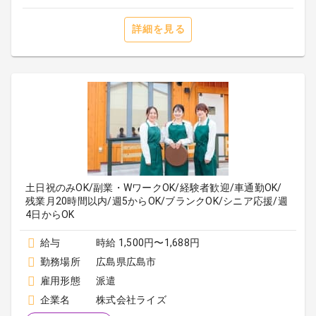
詳細を見る
土日祝のみOK/副業・WワークOK/経験者歓迎/車通勤OK/
残業月20時間以内/週5からOK/ブランクOK/シニア応援/週
4日からOK
給与
時給 1,500円〜1,688円
勤務場所
広島県広島市
雇用形態
派遣
企業名
株式会社ライズ