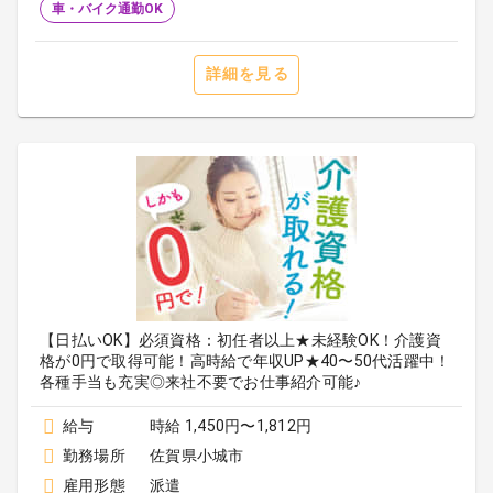
車・バイク通勤OK
詳細を見る
【日払いOK】必須資格：初任者以上★未経験OK！介護資
格が0円で取得可能！高時給で年収UP★40〜50代活躍中！
各種手当も充実◎来社不要でお仕事紹介可能♪
給与
時給 1,450円〜1,812円
勤務場所
佐賀県小城市
雇用形態
派遣