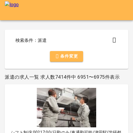
検索条件：派遣
条件変更
派遣の求人一覧 求人数7414件中 6951〜6975件表示
シフト制/8:00?17:00/日勤のみ/車通勤可能/津田駅(学研都