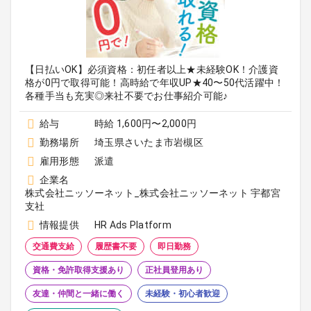
【日払いOK】必須資格：初任者以上★未経験OK！介護資
格が0円で取得可能！高時給で年収UP★40〜50代活躍中！
各種手当も充実◎来社不要でお仕事紹介可能♪
給与
時給 1,600円〜2,000円
勤務場所
埼玉県さいたま市岩槻区
雇用形態
派遣
企業名
株式会社ニッソーネット_株式会社ニッソーネット 宇都宮
支社
情報提供
HR Ads Platform
交通費支給
履歴書不要
即日勤務
資格・免許取得支援あり
正社員登用あり
友達・仲間と一緒に働く
未経験・初心者歓迎