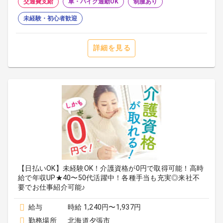
交通費支給
車・バイク通勤OK
制服あり
未経験・初心者歓迎
詳細を見る
【日払いOK】未経験OK！介護資格が0円で取得可能！高時
給で年収UP★40〜50代活躍中！各種手当も充実◎来社不
要でお仕事紹介可能♪
給与
時給 1,240円〜1,937円
勤務場所
北海道夕張市