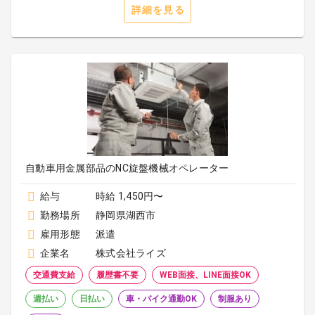
詳細を見る
自動車用金属部品のNC旋盤機械オペレーター
給与
時給 1,450円〜
勤務場所
静岡県湖西市
雇用形態
派遣
企業名
株式会社ライズ
交通費支給
履歴書不要
WEB面接、LINE面接OK
週払い
日払い
車・バイク通勤OK
制服あり