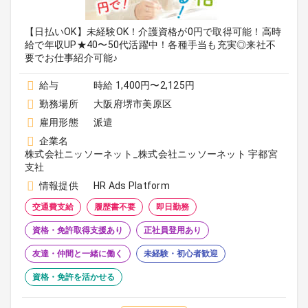
【日払いOK】未経験OK！介護資格が0円で取得可能！高時
給で年収UP★40〜50代活躍中！各種手当も充実◎来社不
要でお仕事紹介可能♪
給与
時給 1,400円〜2,125円
勤務場所
大阪府堺市美原区
雇用形態
派遣
企業名
株式会社ニッソーネット_株式会社ニッソーネット 宇都宮
支社
情報提供
HR Ads Platform
交通費支給
履歴書不要
即日勤務
資格・免許取得支援あり
正社員登用あり
友達・仲間と一緒に働く
未経験・初心者歓迎
資格・免許を活かせる