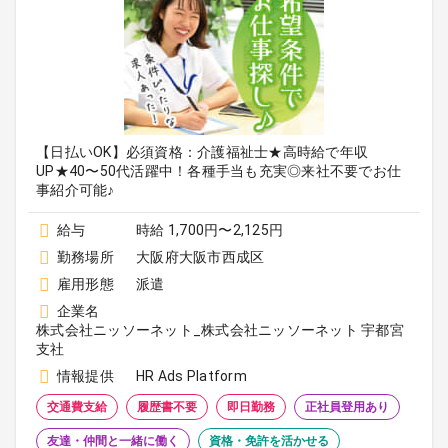
【日払いOK】必須資格：介護福祉士★高時給で年収
UP★40〜50代活躍中！各種手当も充実◎来社不要でお仕
事紹介可能♪
給与
時給 1,700円〜2,125円
勤務場所
大阪府大阪市西成区
雇用形態
派遣
企業名
株式会社ニッソーネット_株式会社ニッソーネット 宇都宮
支社
情報提供
HR Ads Platform
交通費支給
履歴書不要
即日勤務
正社員登用あり
友達・仲間と一緒に働く
資格・免許を活かせる