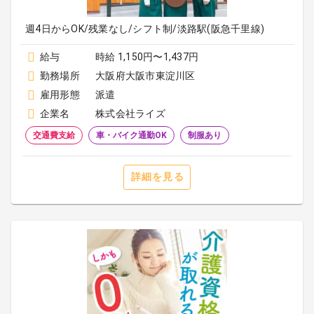
週4日からOK/残業なし/シフト制/淡路駅(阪急千里線)
給与
時給 1,150円〜1,437円
勤務場所
大阪府大阪市東淀川区
雇用形態
派遣
企業名
株式会社ライズ
交通費支給
車・バイク通勤OK
制服あり
詳細を見る