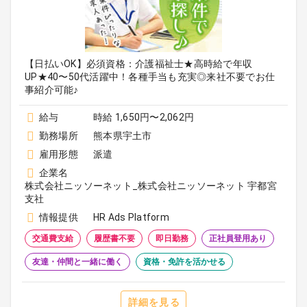
【日払いOK】必須資格：介護福祉士★高時給で年収
UP★40〜50代活躍中！各種手当も充実◎来社不要でお仕
事紹介可能♪
給与
時給 1,650円〜2,062円
勤務場所
熊本県宇土市
雇用形態
派遣
企業名
株式会社ニッソーネット_株式会社ニッソーネット 宇都宮
支社
情報提供
HR Ads Platform
交通費支給
履歴書不要
即日勤務
正社員登用あり
友達・仲間と一緒に働く
資格・免許を活かせる
詳細を見る