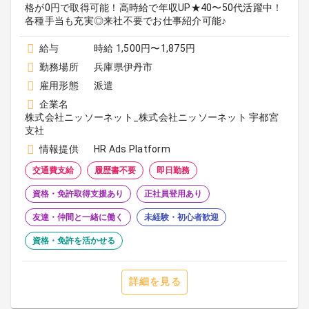
格が0円で取得可能！高時給で年収UP★40〜50代活躍中！
各種手当も充実◎来社不要でお仕事紹介可能♪
給与
時給 1,500円〜1,875円
勤務場所
兵庫県伊丹市
雇用形態
派遣
企業名
株式会社ニッソーネット_株式会社ニッソーネット 宇都宮
支社
情報提供
HR Ads Platform
交通費支給
履歴書不要
即日勤務
資格・免許取得支援あり
正社員登用あり
友達・仲間と一緒に働く
未経験・初心者歓迎
資格・免許を活かせる
詳細を見る