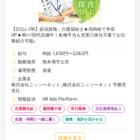
【日払いOK】必須資格：介護福祉士★高時給で年収
UP★40〜50代活躍中！各種手当も充実◎来社不要でお仕
事紹介可能♪
給与
時給 1,650円〜2,062円
勤務場所
熊本県宇土市
雇用形態
派遣
企業名
株式会社ニッソーネット_株式会社ニッソーネット 宇都宮
支社
情報提供
HR Ads Platform
交通費支給
履歴書不要
即日勤務
正社員登用あり
友達・仲間と一緒に働く
資格・免許を活かせる
詳細を見る