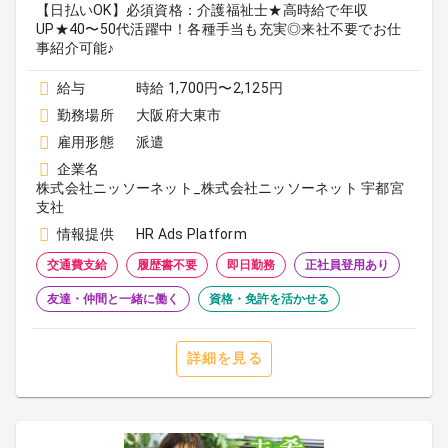
【日払いOK】必須資格：介護福祉士★高時給で年収
UP★40〜50代活躍中！各種手当も充実◎来社不要でお仕
事紹介可能♪
給与
時給 1,700円〜2,125円
勤務場所
大阪府大東市
雇用形態
派遣
企業名
株式会社ニッソーネット_株式会社ニッソーネット 宇都宮
支社
情報提供
HR Ads Platform
交通費支給
履歴書不要
即日勤務
正社員登用あり
友達・仲間と一緒に働く
資格・免許を活かせる
詳細を見る