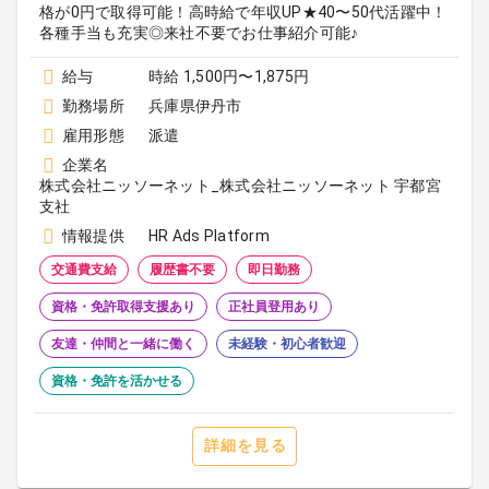
格が0円で取得可能！高時給で年収UP★40〜50代活躍中！
各種手当も充実◎来社不要でお仕事紹介可能♪
給与
時給 1,500円〜1,875円
勤務場所
兵庫県伊丹市
雇用形態
派遣
企業名
株式会社ニッソーネット_株式会社ニッソーネット 宇都宮
支社
情報提供
HR Ads Platform
交通費支給
履歴書不要
即日勤務
資格・免許取得支援あり
正社員登用あり
友達・仲間と一緒に働く
未経験・初心者歓迎
資格・免許を活かせる
詳細を見る