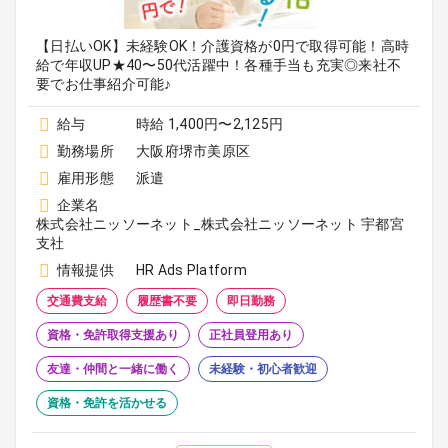
【日払いOK】未経験OK！介護資格が0円で取得可能！高時
給で年収UP★40〜50代活躍中！各種手当も充実◎来社不
要でお仕事紹介可能♪
給与
時給 1,400円〜2,125円
勤務場所
大阪府堺市美原区
雇用形態
派遣
企業名
株式会社ニッソーネット_株式会社ニッソーネット 宇都宮
支社
情報提供
HR Ads Platform
交通費支給
履歴書不要
即日勤務
資格・免許取得支援あり
正社員登用あり
友達・仲間と一緒に働く
未経験・初心者歓迎
資格・免許を活かせる