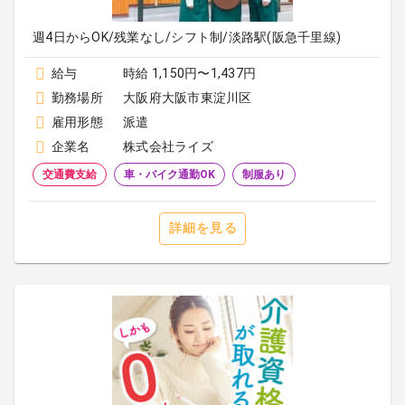
週4日からOK/残業なし/シフト制/淡路駅(阪急千里線)
給与
時給 1,150円〜1,437円
勤務場所
大阪府大阪市東淀川区
雇用形態
派遣
企業名
株式会社ライズ
交通費支給
車・バイク通勤OK
制服あり
詳細を見る