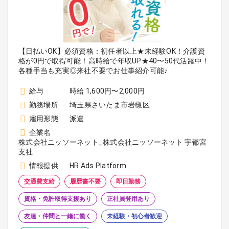
【日払いOK】必須資格：初任者以上★未経験OK！介護資
格が0円で取得可能！高時給で年収UP★40〜50代活躍中！
各種手当も充実◎来社不要でお仕事紹介可能♪
給与
時給 1,600円〜2,000円
勤務場所
埼玉県さいたま市岩槻区
雇用形態
派遣
企業名
株式会社ニッソーネット_株式会社ニッソーネット 宇都宮
支社
情報提供
HR Ads Platform
交通費支給
履歴書不要
即日勤務
資格・免許取得支援あり
正社員登用あり
友達・仲間と一緒に働く
未経験・初心者歓迎