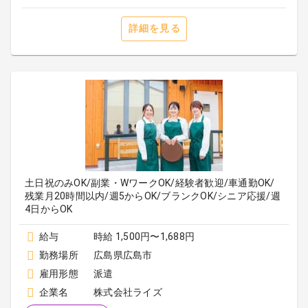
詳細を見る
土日祝のみOK/副業・WワークOK/経験者歓迎/車通勤OK/
残業月20時間以内/週5からOK/ブランクOK/シニア応援/週
4日からOK
給与
時給 1,500円〜1,688円
勤務場所
広島県広島市
雇用形態
派遣
企業名
株式会社ライズ