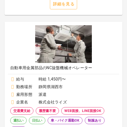
詳細を見る
自動車用金属部品のNC旋盤機械オペレーター
給与
時給 1,450円〜
勤務場所
静岡県湖西市
雇用形態
派遣
企業名
株式会社ライズ
交通費支給
履歴書不要
WEB面接、LINE面接OK
週払い
日払い
車・バイク通勤OK
制服あり