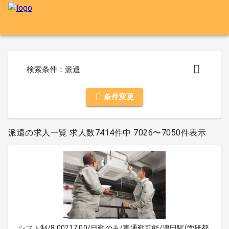
検索条件：派遣
条件変更
派遣の求人一覧 求人数7414件中 7026〜7050件表示
シフト制/8:00?17:00/日勤のみ/車通勤可能/津田駅(学研都