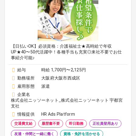
【日払いOK】必須資格：介護福祉士★高時給で年収
UP★40〜50代活躍中！各種手当も充実◎来社不要でお仕
事紹介可能♪
給与
時給 1,700円〜2,125円
勤務場所
大阪府大阪市西成区
雇用形態
派遣
企業名
株式会社ニッソーネット_株式会社ニッソーネット 宇都宮
支社
情報提供
HR Ads Platform
交通費支給
履歴書不要
即日勤務
正社員登用あり
友達・仲間と一緒に働く
資格・免許を活かせる