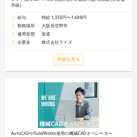
市線)
給与
時給 1,350円〜1,688円
勤務場所
大阪府交野市
雇用形態
派遣
企業名
株式会社ライズ
詳細を見る
AutoCADやSolidWorks使用の機械CADオペレーター