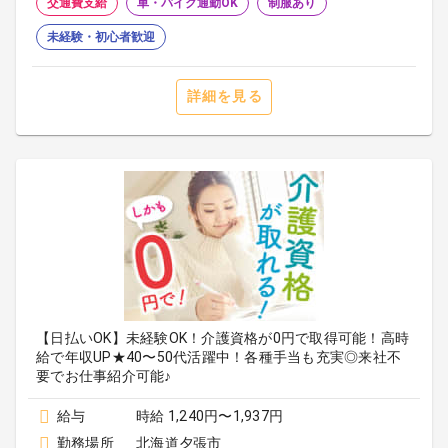
交通費支給
車・バイク通勤OK
制服あり
未経験・初心者歓迎
詳細を見る
【日払いOK】未経験OK！介護資格が0円で取得可能！高時
給で年収UP★40〜50代活躍中！各種手当も充実◎来社不
要でお仕事紹介可能♪
給与
時給 1,240円〜1,937円
勤務場所
北海道夕張市