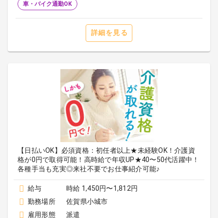
車・バイク通勤OK
詳細を見る
【日払いOK】必須資格：初任者以上★未経験OK！介護資
格が0円で取得可能！高時給で年収UP★40〜50代活躍中！
各種手当も充実◎来社不要でお仕事紹介可能♪
給与
時給 1,450円〜1,812円
勤務場所
佐賀県小城市
雇用形態
派遣