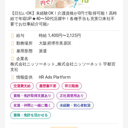
【日払いOK】未経験OK！介護資格が0円で取得可能！高時
給で年収UP★40〜50代活躍中！各種手当も充実◎来社不
要でお仕事紹介可能♪
給与
時給 1,400円〜2,125円
勤務場所
大阪府堺市美原区
雇用形態
派遣
企業名
株式会社ニッソーネット_株式会社ニッソーネット 宇都宮
支社
情報提供
HR Ads Platform
交通費支給
履歴書不要
即日勤務
資格・免許取得支援あり
正社員登用あり
友達・仲間と一緒に働く
未経験・初心者歓迎
資格・免許を活かせる