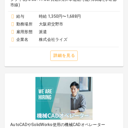
市線)
給与
時給 1,350円〜1,688円
勤務場所
大阪府交野市
雇用形態
派遣
企業名
株式会社ライズ
詳細を見る
AutoCADやSolidWorks使用の機械CADオペレーター