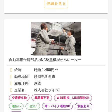
詳細を見る
自動車用金属部品のNC旋盤機械オペレーター
給与
時給 1,450円〜
勤務場所
静岡県湖西市
雇用形態
派遣
企業名
株式会社ライズ
交通費支給
履歴書不要
WEB面接、LINE面接OK
週払い
日払い
車・バイク通勤OK
制服あり