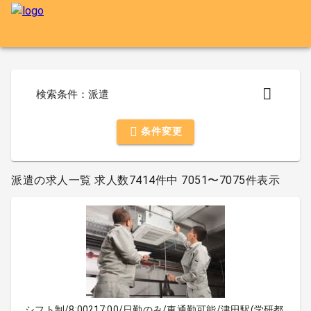
検索条件：派遣
条件変更
派遣の求人一覧 求人数7414件中 7051〜7075件表示
シフト制/8:00?17:00/日勤のみ/車通勤可能/津田駅(学研都