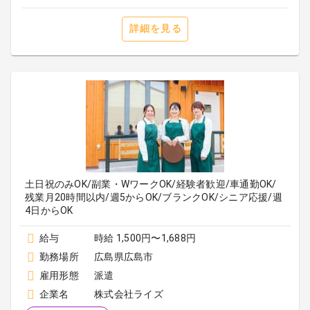
詳細を見る
土日祝のみOK/副業・WワークOK/経験者歓迎/車通勤OK/
残業月20時間以内/週5からOK/ブランクOK/シニア応援/週
4日からOK
給与
時給 1,500円〜1,688円
勤務場所
広島県広島市
雇用形態
派遣
企業名
株式会社ライズ