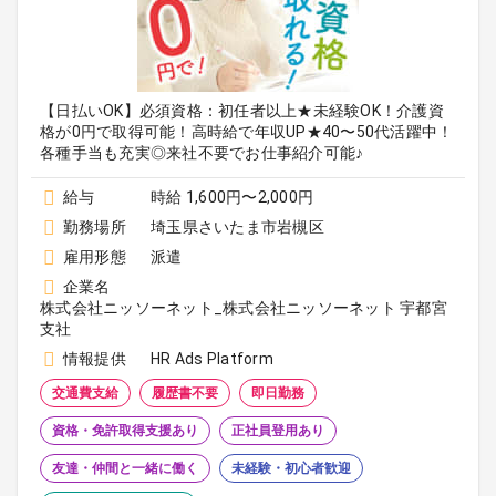
【日払いOK】必須資格：初任者以上★未経験OK！介護資
格が0円で取得可能！高時給で年収UP★40〜50代活躍中！
各種手当も充実◎来社不要でお仕事紹介可能♪
給与
時給 1,600円〜2,000円
勤務場所
埼玉県さいたま市岩槻区
雇用形態
派遣
企業名
株式会社ニッソーネット_株式会社ニッソーネット 宇都宮
支社
情報提供
HR Ads Platform
交通費支給
履歴書不要
即日勤務
資格・免許取得支援あり
正社員登用あり
友達・仲間と一緒に働く
未経験・初心者歓迎