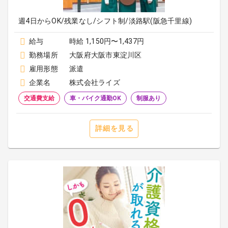
週4日からOK/残業なし/シフト制/淡路駅(阪急千里線)
給与
時給 1,150円〜1,437円
勤務場所
大阪府大阪市東淀川区
雇用形態
派遣
企業名
株式会社ライズ
交通費支給
車・バイク通勤OK
制服あり
詳細を見る