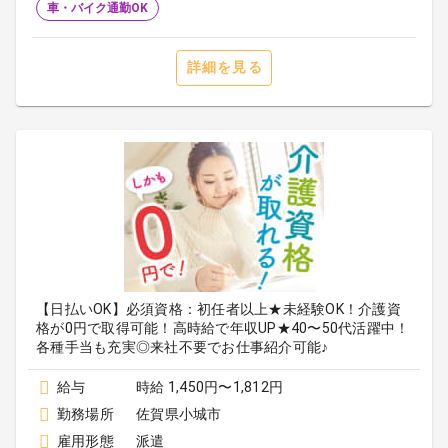
車・バイク通勤OK
詳細を見る
【日払いOK】必須資格：初任者以上★未経験OK！介護資
格が0円で取得可能！高時給で年収UP★40〜50代活躍中！
各種手当も充実◎来社不要でお仕事紹介可能♪
給与
時給 1,450円〜1,812円
勤務場所
佐賀県小城市
雇用形態
派遣