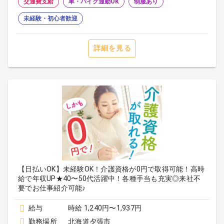
交通費支給
車・バイク通勤OK
制服あり
未経験・初心者歓迎
詳細を見る
【日払いOK】未経験OK！介護資格が0円で取得可能！高時
給で年収UP★40〜50代活躍中！各種手当も充実◎来社不
要でお仕事紹介可能♪
給与
時給 1,240円〜1,937円
勤務場所
北海道夕張市