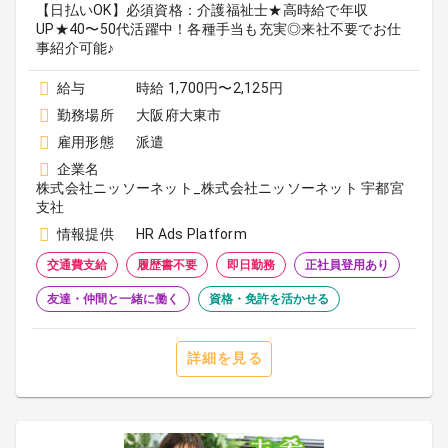
【日払いOK】必須資格：介護福祉士★高時給で年収
UP★40〜50代活躍中！各種手当も充実◎来社不要でお仕
事紹介可能♪
給与
時給 1,700円〜2,125円
勤務場所
大阪府大東市
雇用形態
派遣
企業名
株式会社ニッソーネット_株式会社ニッソーネット 宇都宮
支社
情報提供
HR Ads Platform
交通費支給
履歴書不要
即日勤務
正社員登用あり
友達・仲間と一緒に働く
資格・免許を活かせる
詳細を見る