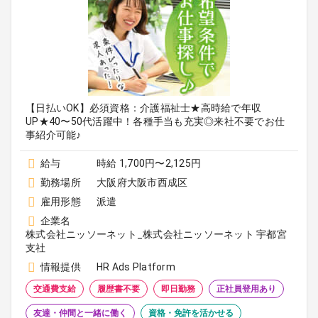
【日払いOK】必須資格：介護福祉士★高時給で年収
UP★40〜50代活躍中！各種手当も充実◎来社不要でお仕
事紹介可能♪
給与
時給 1,700円〜2,125円
勤務場所
大阪府大阪市西成区
雇用形態
派遣
企業名
株式会社ニッソーネット_株式会社ニッソーネット 宇都宮
支社
情報提供
HR Ads Platform
交通費支給
履歴書不要
即日勤務
正社員登用あり
友達・仲間と一緒に働く
資格・免許を活かせる