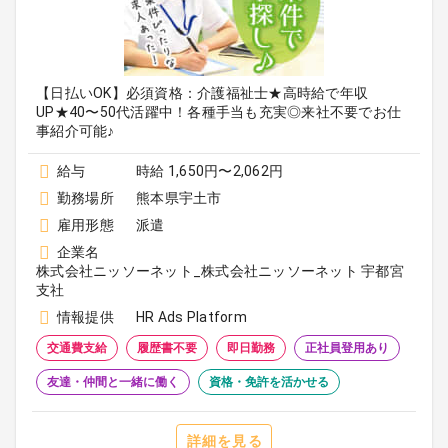
【日払いOK】必須資格：介護福祉士★高時給で年収
UP★40〜50代活躍中！各種手当も充実◎来社不要でお仕
事紹介可能♪
給与
時給 1,650円〜2,062円
勤務場所
熊本県宇土市
雇用形態
派遣
企業名
株式会社ニッソーネット_株式会社ニッソーネット 宇都宮
支社
情報提供
HR Ads Platform
交通費支給
履歴書不要
即日勤務
正社員登用あり
友達・仲間と一緒に働く
資格・免許を活かせる
詳細を見る