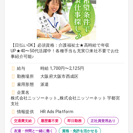
【日払いOK】必須資格：介護福祉士★高時給で年収
UP★40〜50代活躍中！各種手当も充実◎来社不要でお仕
事紹介可能♪
給与
時給 1,700円〜2,125円
勤務場所
大阪府大阪市西成区
雇用形態
派遣
企業名
株式会社ニッソーネット_株式会社ニッソーネット 宇都宮
支社
情報提供
HR Ads Platform
交通費支給
履歴書不要
即日勤務
正社員登用あり
友達・仲間と一緒に働く
資格・免許を活かせる