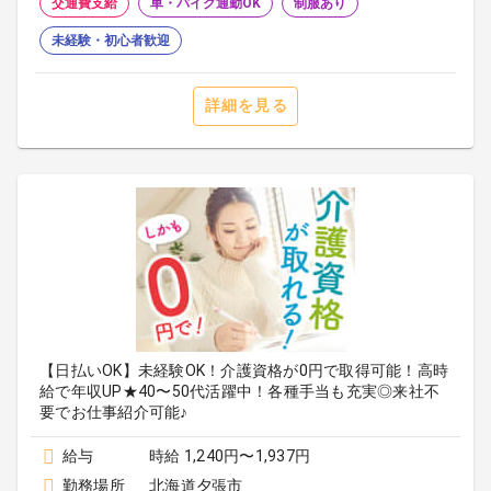
交通費支給
車・バイク通勤OK
制服あり
未経験・初心者歓迎
詳細を見る
【日払いOK】未経験OK！介護資格が0円で取得可能！高時
給で年収UP★40〜50代活躍中！各種手当も充実◎来社不
要でお仕事紹介可能♪
給与
時給 1,240円〜1,937円
勤務場所
北海道夕張市