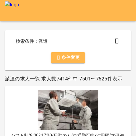
検索条件：派遣
条件変更
派遣の求人一覧 求人数7414件中 7501〜7525件表示
シフト制/8:00?17:00/日勤のみ/車通勤可能/津田駅(学研都