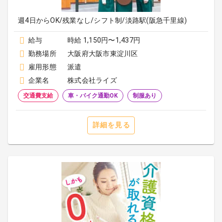
週4日からOK/残業なし/シフト制/淡路駅(阪急千里線)
給与
時給 1,150円〜1,437円
勤務場所
大阪府大阪市東淀川区
雇用形態
派遣
企業名
株式会社ライズ
交通費支給
車・バイク通勤OK
制服あり
詳細を見る