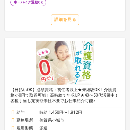
車・バイク通勤OK
詳細を見る
【日払いOK】必須資格：初任者以上★未経験OK！介護資
格が0円で取得可能！高時給で年収UP★40〜50代活躍中！
各種手当も充実◎来社不要でお仕事紹介可能♪
給与
時給 1,450円〜1,812円
勤務場所
佐賀県小城市
雇用形態
派遣