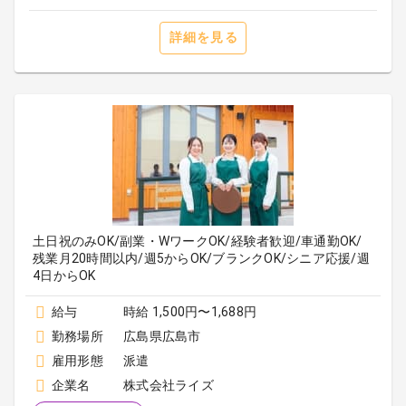
詳細を見る
土日祝のみOK/副業・WワークOK/経験者歓迎/車通勤OK/
残業月20時間以内/週5からOK/ブランクOK/シニア応援/週
4日からOK
給与
時給 1,500円〜1,688円
勤務場所
広島県広島市
雇用形態
派遣
企業名
株式会社ライズ