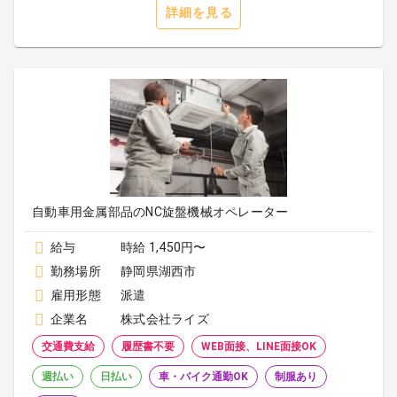
詳細を見る
自動車用金属部品のNC旋盤機械オペレーター
給与
時給 1,450円〜
勤務場所
静岡県湖西市
雇用形態
派遣
企業名
株式会社ライズ
交通費支給
履歴書不要
WEB面接、LINE面接OK
週払い
日払い
車・バイク通勤OK
制服あり