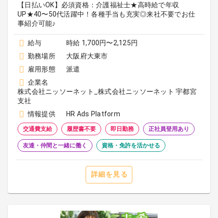
【日払いOK】必須資格：介護福祉士★高時給で年収
UP★40〜50代活躍中！各種手当も充実◎来社不要でお仕
事紹介可能♪
給与
時給 1,700円〜2,125円
勤務場所
大阪府大東市
雇用形態
派遣
企業名
株式会社ニッソーネット_株式会社ニッソーネット 宇都宮
支社
情報提供
HR Ads Platform
交通費支給
履歴書不要
即日勤務
正社員登用あり
友達・仲間と一緒に働く
資格・免許を活かせる
詳細を見る