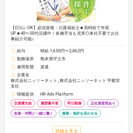
【日払いOK】必須資格：介護福祉士★高時給で年収
UP★40〜50代活躍中！各種手当も充実◎来社不要でお仕
事紹介可能♪
給与
時給 1,650円〜2,062円
勤務場所
熊本県宇土市
雇用形態
派遣
企業名
株式会社ニッソーネット_株式会社ニッソーネット 宇都宮
支社
情報提供
HR Ads Platform
交通費支給
履歴書不要
即日勤務
正社員登用あり
友達・仲間と一緒に働く
資格・免許を活かせる
詳細を見る