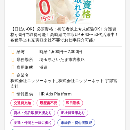
【日払いOK】必須資格：初任者以上★未経験OK！介護資
格が0円で取得可能！高時給で年収UP★40〜50代活躍中！
各種手当も充実◎来社不要でお仕事紹介可能♪
給与
時給 1,600円〜2,000円
勤務場所
埼玉県さいたま市岩槻区
雇用形態
派遣
企業名
株式会社ニッソーネット_株式会社ニッソーネット 宇都宮
支社
情報提供
HR Ads Platform
交通費支給
履歴書不要
即日勤務
資格・免許取得支援あり
正社員登用あり
友達・仲間と一緒に働く
未経験・初心者歓迎