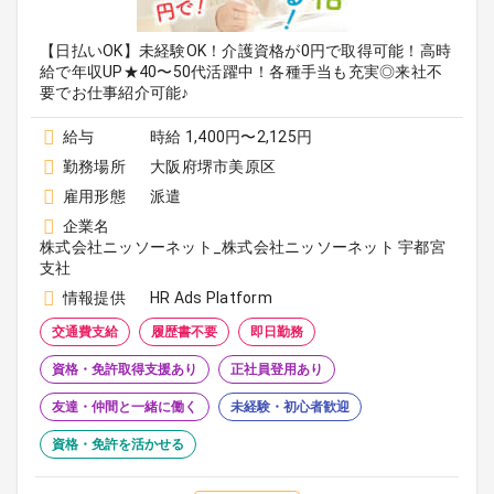
【日払いOK】未経験OK！介護資格が0円で取得可能！高時
給で年収UP★40〜50代活躍中！各種手当も充実◎来社不
要でお仕事紹介可能♪
給与
時給 1,400円〜2,125円
勤務場所
大阪府堺市美原区
雇用形態
派遣
企業名
株式会社ニッソーネット_株式会社ニッソーネット 宇都宮
支社
情報提供
HR Ads Platform
交通費支給
履歴書不要
即日勤務
資格・免許取得支援あり
正社員登用あり
友達・仲間と一緒に働く
未経験・初心者歓迎
資格・免許を活かせる